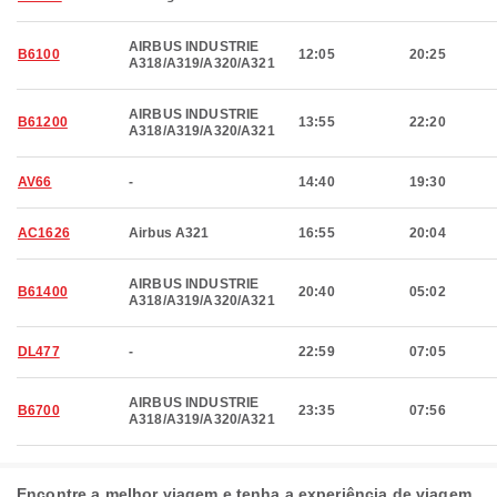
AIRBUS INDUSTRIE
B6100
12:05
20:25
A318/A319/A320/A321
AIRBUS INDUSTRIE
B61200
13:55
22:20
A318/A319/A320/A321
AV66
-
14:40
19:30
AC1626
Airbus A321
16:55
20:04
AIRBUS INDUSTRIE
B61400
20:40
05:02
A318/A319/A320/A321
DL477
-
22:59
07:05
AIRBUS INDUSTRIE
B6700
23:35
07:56
A318/A319/A320/A321
Encontre a melhor viagem e tenha a experiência de viagem