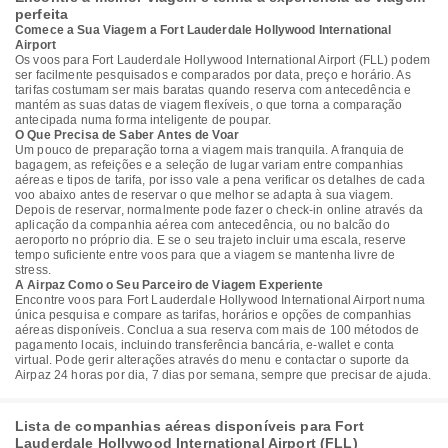
perfeita
Comece a Sua Viagem a Fort Lauderdale Hollywood International
Airport
Os voos para Fort Lauderdale Hollywood International Airport (FLL) podem
ser facilmente pesquisados e comparados por data, preço e horário. As
tarifas costumam ser mais baratas quando reserva com antecedência e
mantém as suas datas de viagem flexíveis, o que torna a comparação
antecipada numa forma inteligente de poupar.
O Que Precisa de Saber Antes de Voar
Um pouco de preparação torna a viagem mais tranquila. A franquia de
bagagem, as refeições e a seleção de lugar variam entre companhias
aéreas e tipos de tarifa, por isso vale a pena verificar os detalhes de cada
voo abaixo antes de reservar o que melhor se adapta à sua viagem.
Depois de reservar, normalmente pode fazer o check-in online através da
aplicação da companhia aérea com antecedência, ou no balcão do
aeroporto no próprio dia. E se o seu trajeto incluir uma escala, reserve
tempo suficiente entre voos para que a viagem se mantenha livre de
stress.
A Airpaz Como o Seu Parceiro de Viagem Experiente
Encontre voos para Fort Lauderdale Hollywood International Airport numa
única pesquisa e compare as tarifas, horários e opções de companhias
aéreas disponíveis. Conclua a sua reserva com mais de 100 métodos de
pagamento locais, incluindo transferência bancária, e-wallet e conta
virtual. Pode gerir alterações através do menu e contactar o suporte da
Airpaz 24 horas por dia, 7 dias por semana, sempre que precisar de ajuda.
Lista de companhias aéreas disponíveis para Fort
Lauderdale Hollywood International Airport (FLL)