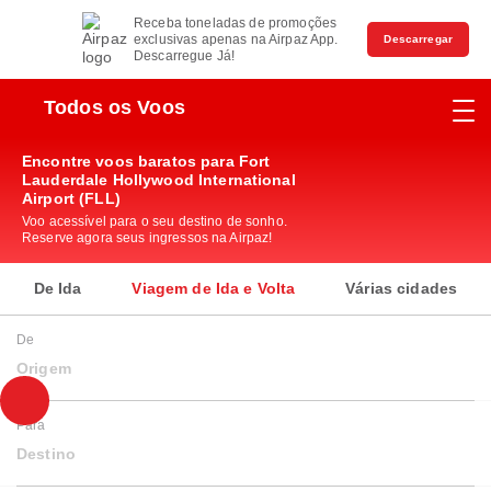
Receba toneladas de promoções
exclusivas apenas na Airpaz App.
Descarregar
Descarregue Já!
Todos os Voos
Encontre voos baratos para Fort
Lauderdale Hollywood International
Airport (FLL)
Voo acessível para o seu destino de sonho.
Reserve agora seus ingressos na Airpaz!
De Ida
Viagem de Ida e Volta
Várias cidades
De
Origem
Para
Destino