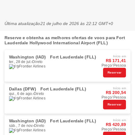
Última atualização
21 de julho de 2026 às 22:12 GMT+0
Reserve e obtenha as melhores ofertas de voos para Fort
Lauderdale Hollywood International Airport (FLL)
Washington (IAD)
Fort Lauderdale (FLL)
Início em
R$ 171,41
ter., 28 de jul.
Direto
Preço/ Pessoa
Frontier Airlines
Reservar
Dallas (DFW)
Fort Lauderdale (FLL)
Início em
R$ 200,54
qui., 6 de ago.
Direto
Preço/ Pessoa
Frontier Airlines
Reservar
Washington (IAD)
Fort Lauderdale (FLL)
Início em
R$ 420,89
sáb., 7 de nov.
Direto
Preço/ Pessoa
Frontier Airlines