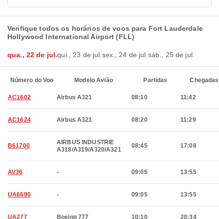
Verifique todos os horários de voos para Fort Lauderdale
Hollywood International Airport (FLL)
qua., 22 de jul.
qui., 23 de jul.
sex., 24 de jul.
sáb., 25 de jul.
Número do Voo
Modelo Avião
Partidas
Chegadas
AC1602
Airbus A321
08:10
11:42
AC1624
Airbus A321
08:20
11:29
AIRBUS INDUSTRIE
B61700
08:45
17:08
A318/A319/A320/A321
AV36
-
09:05
13:55
UA6690
-
09:05
13:55
UA277
Boeing 777
10:10
20:34