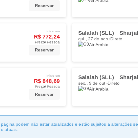
Air Arabia
Reservar
Início em
Salalah (SLL)
Sharja
R$ 772,24
qui., 27 de ago.
Direto
Preço/ Pessoa
Air Arabia
Reservar
Início em
Salalah (SLL)
Sharja
R$ 848,69
sex., 9 de out.
Direto
Preço/ Pessoa
Air Arabia
Reservar
a página podem não estar atualizados e estão sujeitos a alterações 
e atuais.