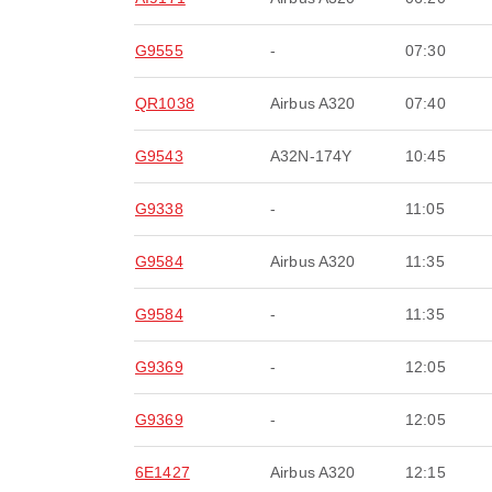
G9555
-
07:30
QR1038
Airbus A320
07:40
G9543
A32N-174Y
10:45
G9338
-
11:05
G9584
Airbus A320
11:35
G9584
-
11:35
G9369
-
12:05
G9369
-
12:05
6E1427
Airbus A320
12:15