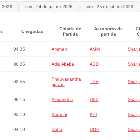
de 2026
sex., 24 de jul. de 2026
sáb., 25 de jul. de 2026
Cidade de
Aeroporto de
C
as
Chegadas
Partida
partida
C
04:35
Amman
AMM
Sharj
06:35
Adis Abeba
ADD
Sharj
Thiruvanantha
03:55
TRV
Sharj
puram
06:15
Alexandria
HBE
Sharj
03:10
Karachi
KHI
Sharj
04:10
Doha
DOH
Sharj