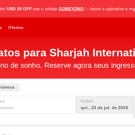
to!
USD 30 OFF
use o código
GOBEYOND
! – baixe o aplicativo e re
s
Ofertas
tos para Sharjah Internati
ino de sonho. Reserve agora seus ingress
nómica
ara
Partida
qui., 23 de jul. de 2026