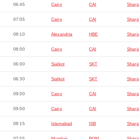
06:45
Cairo
CAI
Sharj
07:05
Cairo
CAI
Sharj
08:10
Alexandria
HBE
Sharj
08:00
Cairo
CAI
Sharj
06:00
Sialkot
SKT
Sharj
06:30
Sialkot
SKT
Sharj
09:00
Cairo
CAI
Sharj
09:00
Cairo
CAI
Sharj
08:15
Islamabad
ISB
Sharj
07:55
Mumbai
BOM
Sharj