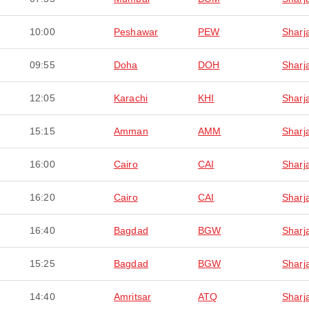
10:00
Peshawar
PEW
Sharj
09:55
Doha
DOH
Sharj
12:05
Karachi
KHI
Sharj
15:15
Amman
AMM
Sharj
16:00
Cairo
CAI
Sharj
16:20
Cairo
CAI
Sharj
16:40
Bagdad
BGW
Sharj
15:25
Bagdad
BGW
Sharj
14:40
Amritsar
ATQ
Sharj