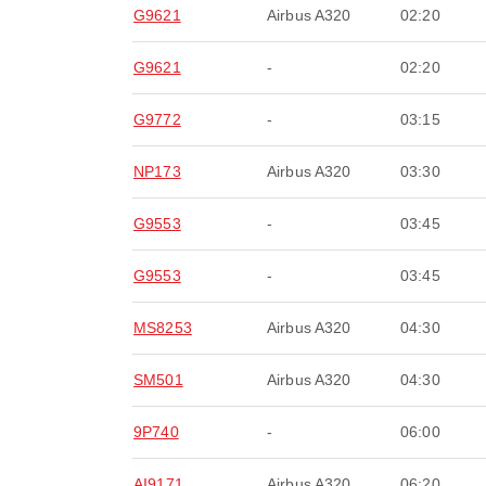
G9621
Airbus A320
02:20
G9621
-
02:20
G9772
-
03:15
NP173
Airbus A320
03:30
G9553
-
03:45
G9553
-
03:45
MS8253
Airbus A320
04:30
SM501
Airbus A320
04:30
9P740
-
06:00
AI9171
Airbus A320
06:20