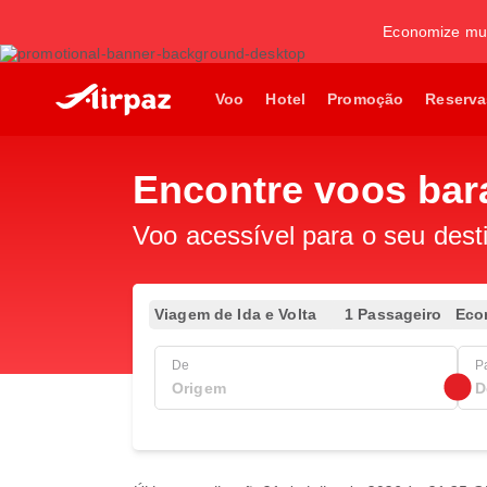
Economize mui
Voo
Hotel
Promoção
Reserva
Encontre voos bara
Voo acessível para o seu dest
Viagem de Ida e Volta
1 Passageiro
Eco
De
P