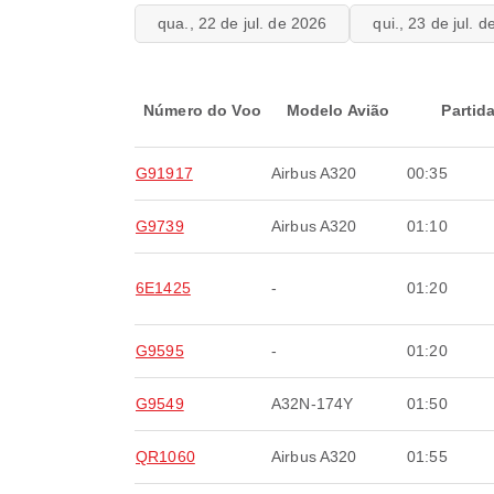
qua., 22 de jul. de 2026
qui., 23 de jul. 
Número do Voo
Modelo Avião
Partid
G91917
Airbus A320
00:35
G9739
Airbus A320
01:10
6E1425
-
01:20
G9595
-
01:20
G9549
A32N-174Y
01:50
QR1060
Airbus A320
01:55