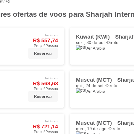
GMT+0
es ofertas de voos para Sharjah Intern
Início em
Kuwait (KWI)
Sharja
R$ 557,74
sex., 30 de out.
Direto
Preço/ Pessoa
Air Arabia
Reservar
Início em
Muscat (MCT)
Sharja
R$ 568,63
qui., 24 de set.
Direto
Preço/ Pessoa
Air Arabia
Reservar
Início em
Muscat (MCT)
Sharja
R$ 721,14
qua., 19 de ago.
Direto
Preço/ Pessoa