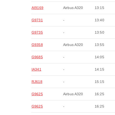
AI9169
Airbus A320
13:15
G9731
-
13:40
G9735
-
13:50
G9358
Airbus A320
13:55
G9685
-
14:05
IA341
-
14:15
RJ618
-
15:15
G9625
Airbus A320
16:25
G9625
-
16:25