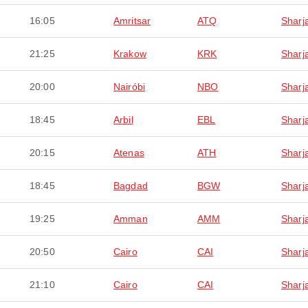
16:05
Amritsar
ATQ
Sharj
21:25
Krakow
KRK
Sharj
20:00
Nairóbi
NBO
Sharj
18:45
Arbil
EBL
Sharj
20:15
Atenas
ATH
Sharj
18:45
Bagdad
BGW
Sharj
19:25
Amman
AMM
Sharj
20:50
Cairo
CAI
Sharj
21:10
Cairo
CAI
Sharj