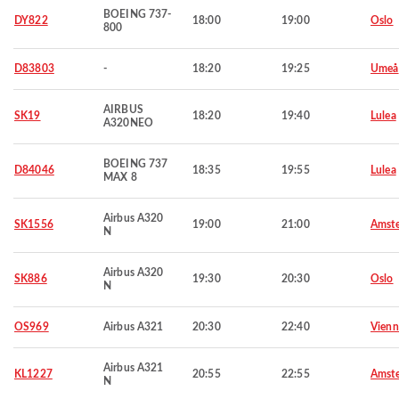
BOEING 737-
DY822
18:00
19:00
Oslo
800
D83803
-
18:20
19:25
Umeå
AIRBUS
SK19
18:20
19:40
Lulea
A320NEO
BOEING 737
D84046
18:35
19:55
Lulea
MAX 8
Airbus A320
SK1556
19:00
21:00
Amst
N
Airbus A320
SK886
19:30
20:30
Oslo
N
OS969
Airbus A321
20:30
22:40
Vienn
Airbus A321
KL1227
20:55
22:55
Amst
N