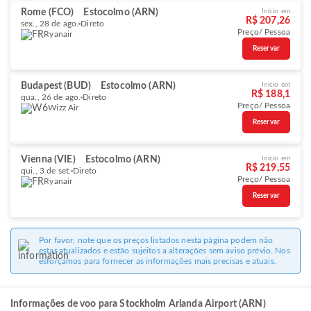
Rome (FCO)
Estocolmo (ARN)
Início em
R$ 207,26
sex., 28 de ago.
Direto
Preço/ Pessoa
Ryanair
Reservar
Budapest (BUD)
Estocolmo (ARN)
Início em
R$ 188,1
qua., 26 de ago.
Direto
Preço/ Pessoa
Wizz Air
Reservar
Vienna (VIE)
Estocolmo (ARN)
Início em
R$ 219,55
qui., 3 de set.
Direto
Preço/ Pessoa
Ryanair
Reservar
Por favor, note que os preços listados nesta página podem não
estar atualizados e estão sujeitos a alterações sem aviso prévio. Nos
esforçamos para fornecer as informações mais precisas e atuais.
Informações de voo para Stockholm Arlanda Airport (ARN)