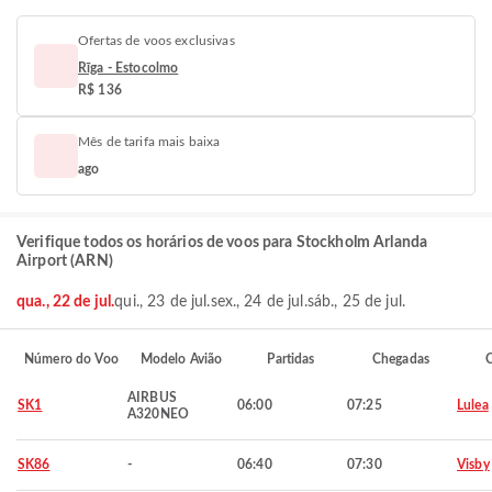
Ofertas de voos exclusivas
Rīga - Estocolmo
R$ 136
Mês de tarifa mais baixa
ago
Verifique todos os horários de voos para Stockholm Arlanda
Airport (ARN)
qua., 22 de jul.
qui., 23 de jul.
sex., 24 de jul.
sáb., 25 de jul.
Número do Voo
Modelo Avião
Partidas
Chegadas
C
AIRBUS
SK1
06:00
07:25
Lulea
A320NEO
SK86
-
06:40
07:30
Visby