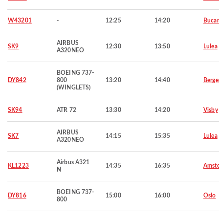
W43201
-
12:25
14:20
Bucar
AIRBUS
SK9
12:30
13:50
Lulea
A320NEO
BOEING 737-
DY842
800
13:20
14:40
Berge
(WINGLETS)
SK94
ATR 72
13:30
14:20
Visby
AIRBUS
SK7
14:15
15:35
Lulea
A320NEO
Airbus A321
KL1223
14:35
16:35
Amst
N
BOEING 737-
DY816
15:00
16:00
Oslo
800