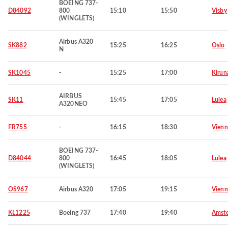
BOEING 737-
D84092
800
15:10
15:50
Visby
(WINGLETS)
Airbus A320
SK882
15:25
16:25
Oslo
N
SK1045
-
15:25
17:00
Kirun
AIRBUS
SK11
15:45
17:05
Lulea
A320NEO
FR755
-
16:15
18:30
Vienn
BOEING 737-
D84044
800
16:45
18:05
Lulea
(WINGLETS)
OS967
Airbus A320
17:05
19:15
Vienn
KL1225
Boeing 737
17:40
19:40
Amst