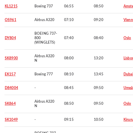
KL1215
Boeing 737
06:55
08:50
Amst
OS961
Airbus A320
07:10
09:20
Vienn
BOEING 737-
DY804
800
07:40
08:40
Oslo
(WINGLETS)
Airbus A320
SK8900
08:00
13:20
Lisbo
N
EK157
Boeing 777
08:10
13:45
Duba
D84004
-
08:45
09:50
Umeå
Airbus A320
SK864
08:50
09:50
Oslo
N
SK1049
-
09:15
10:50
Kirun