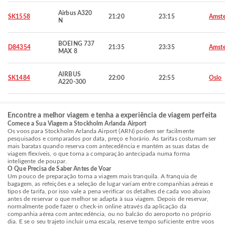
Airbus A320
SK1558
21:20
23:15
Amst
N
BOEING 737
D84354
21:35
23:35
Amst
MAX 8
AIRBUS
SK1484
22:00
22:55
Oslo
A220-300
Encontre a melhor viagem e tenha a experiência de viagem perfeita
Comece a Sua Viagem a Stockholm Arlanda Airport
Os voos para Stockholm Arlanda Airport (ARN) podem ser facilmente
pesquisados e comparados por data, preço e horário. As tarifas costumam ser
mais baratas quando reserva com antecedência e mantém as suas datas de
viagem flexíveis, o que torna a comparação antecipada numa forma
inteligente de poupar.
O Que Precisa de Saber Antes de Voar
Um pouco de preparação torna a viagem mais tranquila. A franquia de
bagagem, as refeições e a seleção de lugar variam entre companhias aéreas e
tipos de tarifa, por isso vale a pena verificar os detalhes de cada voo abaixo
antes de reservar o que melhor se adapta à sua viagem. Depois de reservar,
normalmente pode fazer o check-in online através da aplicação da
companhia aérea com antecedência, ou no balcão do aeroporto no próprio
dia. E se o seu trajeto incluir uma escala, reserve tempo suficiente entre voos