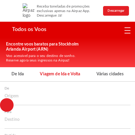
Receba toneladas de promoções
exclusivas apenas na Airpaz App.
Descarregar
Descarregue Já!
Todos os Voos
Encontre voos baratos para Stockholm
Arlanda Airport (ARN)
Voo acessível para o seu destino de sonho.
Reserve agora seus ingressos na Airpaz!
De Ida
Viagem de Ida e Volta
Várias cidades
De
Origem
Para
Destino