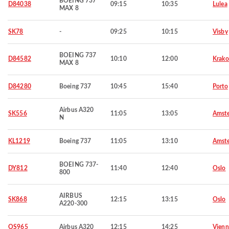
BOEING 737
D84038
09:15
10:35
Lulea
MAX 8
SK78
-
09:25
10:15
Visby
BOEING 737
D84582
10:10
12:00
Krak
MAX 8
D84280
Boeing 737
10:45
15:40
Porto
Airbus A320
SK556
11:05
13:05
Amst
N
KL1219
Boeing 737
11:05
13:10
Amst
BOEING 737-
DY812
11:40
12:40
Oslo
800
AIRBUS
SK868
12:15
13:15
Oslo
A220-300
OS965
Airbus A320
12:15
14:25
Vienn