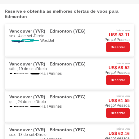
Reserve e obtenha as melhores ofertas de voos para
Edmonton
Vancouver (YVR)
Edmonton (YEG)
Início em
US$ 53.11
sex., 4 de set.
Direto
Preço/ Pessoa
WestJet
Reservar
Vancouver (YVR)
Edmonton (YEG)
Início em
US$ 68.52
sáb., 19 de set.
Direto
Preço/ Pessoa
Flair Airlines
Reservar
Vancouver (YVR)
Edmonton (YEG)
Início em
US$ 61.55
qui., 24 de set.
Direto
Preço/ Pessoa
Flair Airlines
Reservar
Vancouver (YVR)
Edmonton (YEG)
Início em
US$ 62.16
sex., 18 de set.
Direto
Preço/ Pessoa