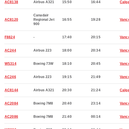
AC8138
Airbus A321
15:50
16:44
Calg
Canadair
AC8120
Regional Jet
16:55
19:28
Vanc
900
F8824
-
17:40
20:15
Vanc
AC244
Airbus 223
18:00
20:34
Vanc
WS314
Boeing 73W
18:10
20:45
Vanc
AC246
Airbus 223
19:15
21:49
Vanc
AC8144
Airbus A321
20:30
21:24
Calg
AC2084
Boeing 7M8
20:40
23:14
Vanc
AC2086
Boeing 7M8
21:40
00:14
Vanc