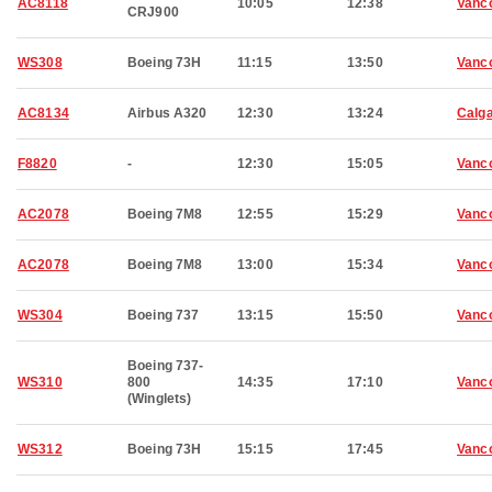
AC8118
10:05
12:38
Vanc
CRJ900
WS308
Boeing 73H
11:15
13:50
Vanc
AC8134
Airbus A320
12:30
13:24
Calg
F8820
-
12:30
15:05
Vanc
AC2078
Boeing 7M8
12:55
15:29
Vanc
AC2078
Boeing 7M8
13:00
15:34
Vanc
WS304
Boeing 737
13:15
15:50
Vanc
Boeing 737-
WS310
800
14:35
17:10
Vanc
(Winglets)
WS312
Boeing 73H
15:15
17:45
Vanc