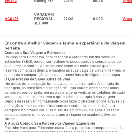
WS322
Boeing 737
22:10
00:44
Vanc
CANADAIR
AC8126
REGIONAL
22:30
01:03
Vanc
JET 900
Encontre a melhor viagem e tenha a experiência de viagem
perfeita
Comece a Sua Viagem a Edmonton
Os voos para Edmonton, com chegada a Aeroporto Internacional de
Edmonton (YEG), podem ser facilmente pesquisados e comparados por
data, preço e horário. As tarifas costumam ser mais baratas quando
reserva com antecedência e mantém as suas datas de viagem flexíveis, o
que torna a comparação antecipada numa forma inteligente de poupar.
O Que Precisa de Saber Antes de Voar
Um pouco de preparação torna a viagem mais tranquila. A franquia de
bagagem, as refeições e a seleção de lugar variam entre companhias
aéreas e tipos de tarifa, por isso vale a pena verificar os detalhes de cada
voo abaixo antes de reservar o que melhor se adapta à sua viagem.
Depois de reservar, normalmente pode fazer o check-in online através da
aplicação da companhia aérea com antecedência, ou no balcão do
aeroporto no próprio dia. E se o seu trajeto incluir uma escala, reserve
tempo suficiente entre voos para que a viagem se mantenha livre de
stress.
A Airpaz Como o Seu Parceiro de Viagem Experiente
Encontre voos para Edmonton numa única pesquisa e compare as tarifas,