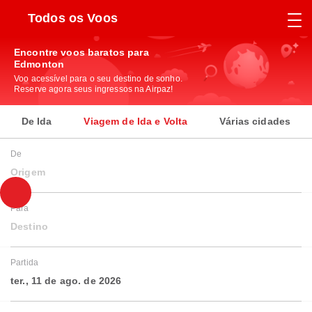
Todos os Voos
Encontre voos baratos para
Edmonton
Voo acessível para o seu destino de sonho.
Reserve agora seus ingressos na Airpaz!
De Ida
Viagem de Ida e Volta
Várias cidades
De
Origem
Para
Destino
Partida
ter., 11 de ago. de 2026