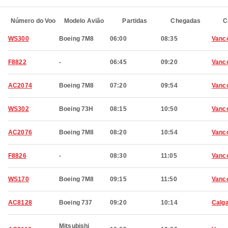
Número do Voo
Modelo Avião
Partidas
Chegadas
C
WS300
Boeing 7M8
06:00
08:35
Vanc
F8822
-
06:45
09:20
Vanc
AC2074
Boeing 7M8
07:20
09:54
Vanc
WS302
Boeing 73H
08:15
10:50
Vanc
AC2076
Boeing 7M8
08:20
10:54
Vanc
F8826
-
08:30
11:05
Vanc
WS170
Boeing 7M8
09:15
11:50
Vanc
AC8128
Boeing 737
09:20
10:14
Calg
Mitsubishi