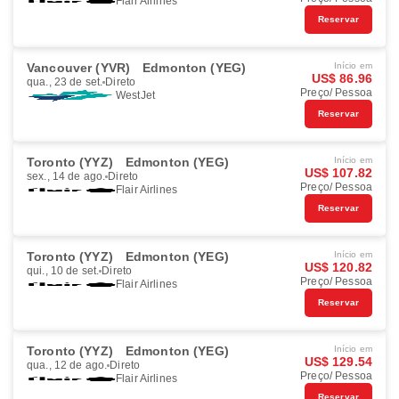
Flair Airlines
Reservar
Vancouver (YVR)
Edmonton (YEG)
Início em
US$ 86.96
qua., 23 de set.
Direto
Preço/ Pessoa
WestJet
Reservar
Toronto (YYZ)
Edmonton (YEG)
Início em
US$ 107.82
sex., 14 de ago.
Direto
Preço/ Pessoa
Flair Airlines
Reservar
Toronto (YYZ)
Edmonton (YEG)
Início em
US$ 120.82
qui., 10 de set.
Direto
Preço/ Pessoa
Flair Airlines
Reservar
Toronto (YYZ)
Edmonton (YEG)
Início em
US$ 129.54
qua., 12 de ago.
Direto
Preço/ Pessoa
Flair Airlines
Reservar