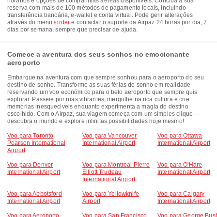
horários e opções de companhias aéreas disponíveis. Conclua a sua
reserva com mais de 100 métodos de pagamento locais, incluindo
transferência bancária, e-wallet e conta virtual. Pode gerir alterações
através do menu
/order
e contactar o suporte da Airpaz 24 horas por dia, 7
dias por semana, sempre que precisar de ajuda.
Comece a aventura dos seus sonhos no emocionante
aeroporto
Embarque na aventura com que sempre sonhou para o aeroporto do seu
destino de sonho. Transforme as suas férias de sonho em realidade
reservando um voo económico para o belo aeroporto que sempre quis
explorar. Passeie por ruas vibrantes, mergulhe na rica cultura e crie
memórias inesquecíveis enquanto experimenta a magia do destino
escolhido. Com o Airpaz, sua viagem começa com um simples clique —
descubra o mundo e explore infinitas possibilidades hoje mesmo!
Voo para Toronto
Voo para Vancouver
Voo para Ottawa
Pearson International
International Airport
International Airport
Airport
Voo para Denver
Voo para Montreal Pierre
Voo para O'Hare
International Airport
Elliott Trudeau
International Airport
International Airport
Voo para Abbotsford
Voo para Yellowknife
Voo para Calgary
International Airport
Airport
International Airport
Voo para Aeroporto
Voo para San Francisco
Voo para George Bus