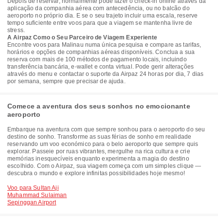
Depois de reservar, normalmente pode fazer o check-in online através da
aplicação da companhia aérea com antecedência, ou no balcão do
aeroporto no próprio dia. E se o seu trajeto incluir uma escala, reserve
tempo suficiente entre voos para que a viagem se mantenha livre de
stress.
A Airpaz Como o Seu Parceiro de Viagem Experiente
Encontre voos para Malinau numa única pesquisa e compare as tarifas,
horários e opções de companhias aéreas disponíveis. Conclua a sua
reserva com mais de 100 métodos de pagamento locais, incluindo
transferência bancária, e-wallet e conta virtual. Pode gerir alterações
através do menu e contactar o suporte da Airpaz 24 horas por dia, 7 dias
por semana, sempre que precisar de ajuda.
Comece a aventura dos seus sonhos no emocionante
aeroporto
Embarque na aventura com que sempre sonhou para o aeroporto do seu
destino de sonho. Transforme as suas férias de sonho em realidade
reservando um voo económico para o belo aeroporto que sempre quis
explorar. Passeie por ruas vibrantes, mergulhe na rica cultura e crie
memórias inesquecíveis enquanto experimenta a magia do destino
escolhido. Com o Airpaz, sua viagem começa com um simples clique —
descubra o mundo e explore infinitas possibilidades hoje mesmo!
Voo para Sultan Aji
Muhammad Sulaiman
Sepinggan Airport