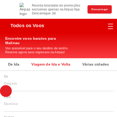
Receba toneladas de promoções
exclusivas apenas na Airpaz App.
Descarregar
Descarregue Já!
Todos os Voos
Encontre voos baratos para
Malinau
Voo acessível para o seu destino de sonho.
Reserve agora seus ingressos na Airpaz!
De Ida
Viagem de Ida e Volta
Várias cidades
De
Origem
Para
Destino