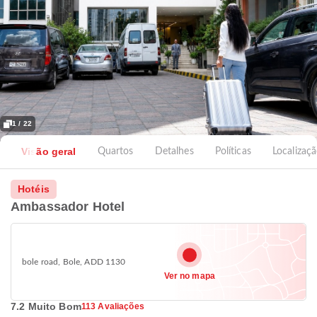
1 / 22
Visão geral
Quartos
Detalhes
Políticas
Localizaç
Hotéis
Ambassador Hotel
bole road, Bole, ADD 1130
Ver no mapa
7.2 Muito Bom
113 Avaliações