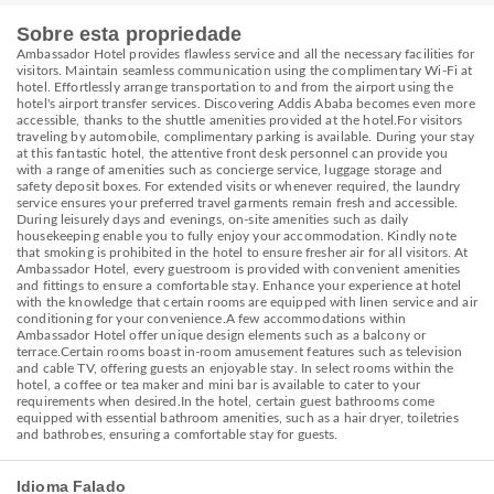
Sobre esta propriedade
Ambassador Hotel provides flawless service and all the necessary facilities for
visitors. Maintain seamless communication using the complimentary Wi-Fi at
hotel. Effortlessly arrange transportation to and from the airport using the
hotel's airport transfer services. Discovering Addis Ababa becomes even more
accessible, thanks to the shuttle amenities provided at the hotel.For visitors
traveling by automobile, complimentary parking is available. During your stay
at this fantastic hotel, the attentive front desk personnel can provide you
with a range of amenities such as concierge service, luggage storage and
safety deposit boxes. For extended visits or whenever required, the laundry
service ensures your preferred travel garments remain fresh and accessible.
During leisurely days and evenings, on-site amenities such as daily
housekeeping enable you to fully enjoy your accommodation. Kindly note
that smoking is prohibited in the hotel to ensure fresher air for all visitors. At
Ambassador Hotel, every guestroom is provided with convenient amenities
and fittings to ensure a comfortable stay. Enhance your experience at hotel
with the knowledge that certain rooms are equipped with linen service and air
conditioning for your convenience.A few accommodations within
Ambassador Hotel offer unique design elements such as a balcony or
terrace.Certain rooms boast in-room amusement features such as television
and cable TV, offering guests an enjoyable stay. In select rooms within the
hotel, a coffee or tea maker and mini bar is available to cater to your
requirements when desired.In the hotel, certain guest bathrooms come
equipped with essential bathroom amenities, such as a hair dryer, toiletries
and bathrobes, ensuring a comfortable stay for guests.
Idioma Falado