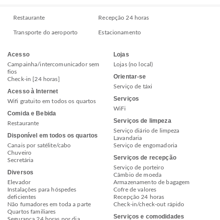
Restaurante
Recepção 24 horas
Transporte do aeroporto
Estacionamento
Acesso
Lojas
Campainha/intercomunicador sem
Lojas (no local)
fios
Orientar-se
Check-in [24 horas]
Serviço de táxi
Acesso à Internet
Serviços
Wifi gratuito em todos os quartos
WiFi
Comida e Bebida
Serviços de limpeza
Restaurante
Serviço diário de limpeza
Disponível em todos os quartos
Lavandaria
Canais por satélite/cabo
Serviço de engomadoria
Chuveiro
Serviços de recepção
Secretária
Serviço de porteiro
Diversos
Câmbio de moeda
Elevador
Armazenamento de bagagem
Instalações para hóspedes
Cofre de valores
deficientes
Recepção 24 horas
Não fumadores em toda a parte
Check-in/check-out rápido
Quartos familiares
Serviços e comodidades
Segurança 24 horas por dia