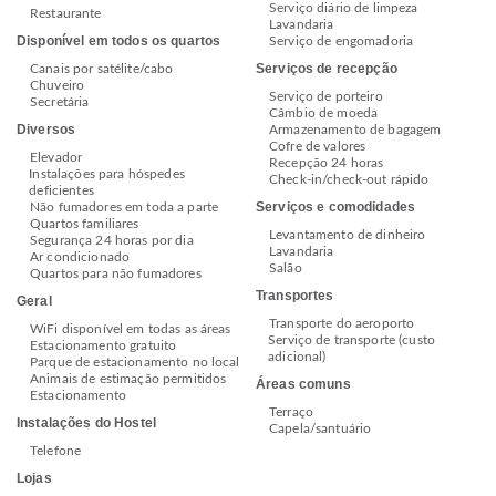
Serviço diário de limpeza
Restaurante
Lavandaria
Disponível em todos os quartos
Serviço de engomadoria
Serviços de recepção
Canais por satélite/cabo
Chuveiro
Serviço de porteiro
Secretária
Câmbio de moeda
Diversos
Armazenamento de bagagem
Cofre de valores
Elevador
Recepção 24 horas
Instalações para hóspedes
Check-in/check-out rápido
deficientes
Serviços e comodidades
Não fumadores em toda a parte
Quartos familiares
Levantamento de dinheiro
Segurança 24 horas por dia
Lavandaria
Ar condicionado
Salão
Quartos para não fumadores
Transportes
Geral
Transporte do aeroporto
WiFi disponível em todas as áreas
Serviço de transporte (custo
Estacionamento gratuito
adicional)
Parque de estacionamento no local
Animais de estimação permitidos
Áreas comuns
Estacionamento
Terraço
Instalações do Hostel
Capela/santuário
Telefone
Lojas