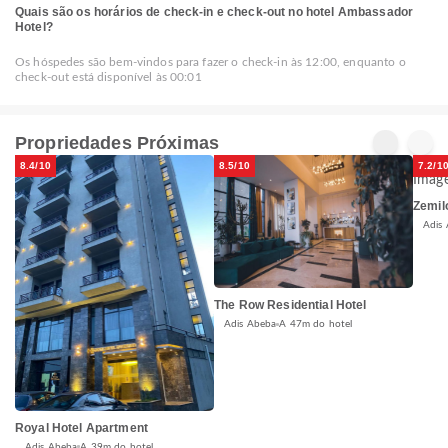
Quais são os horários de check-in e check-out no hotel Ambassador
Hotel?
Os hóspedes são bem-vindos para fazer o check-in às 12:00, enquanto o
check-out está disponível às 00:01
Propriedades Próximas
8.4/10
8.5/10
7.2/1
Zemil
Adis
The Row Residential Hotel
Adis Abeba
A 47m do hotel
Royal Hotel Apartment
Adis Abeba
A 39m do hotel