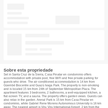
Sobre esta propriedade
Set in Santa Cruz de la Sierra, Casa Pinatar en condominio offers
accommodation with private pool, free WiFi and free private parking for
guests who drive. The air-conditioned accommodation is 14 km from
Güembé Biocentre and Guazú Ivaga Park. The property is non-smoking
and is located 15 km from 24th of September Metropolitan Plaza. The
apartment features 3 bedrooms, 2 bathrooms, a well-equipped kitchen, a
flat-screen TV, and a sauna. The property offers garden views. Guests can
also relax in the garden. Arenal Park is 15 km from Casa Pinatar en
condominio, while Gabriel Rene Moreno Autonomous University is 16 km
away. The nearest airport is Viru Viru International Airport, 2 km from the