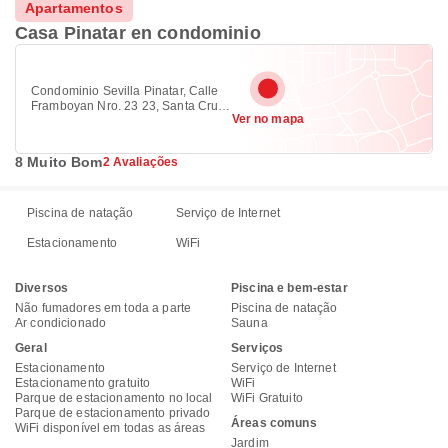
Apartamentos
Casa Pinatar en condominio
Condominio Sevilla Pinatar, Calle
Framboyan Nro. 23 23, Santa Cruz
Ver no mapa
de la Sierra
8 Muito Bom
2 Avaliações
Piscina de natação
Serviço de Internet
Estacionamento
WiFi
Diversos
Piscina e bem-estar
Não fumadores em toda a parte
Piscina de natação
Ar condicionado
Sauna
Geral
Serviços
Estacionamento
Serviço de Internet
Estacionamento gratuito
WiFi
Parque de estacionamento no local
WiFi Gratuito
Parque de estacionamento privado
Áreas comuns
WiFi disponível em todas as áreas
Jardim