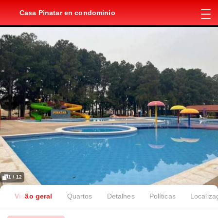
Casa Pinatar en condominio
1 / 12
Visão geral
Quartos
Detalhes
Políticas
Localiza