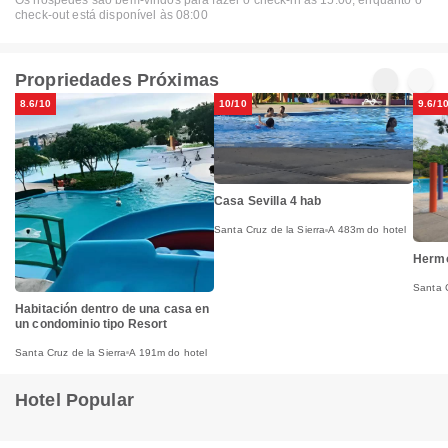
check-out está disponível às 08:00
Propriedades Próximas
8.6/10
10/10
9.6/1
Casa Sevilla 4 hab
Santa Cruz de la Sierra
A 483m do hotel
Hermo
Santa C
Habitación dentro de una casa en
un condominio tipo Resort
Santa Cruz de la Sierra
A 191m do hotel
Hotel Popular