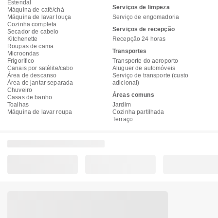
Estendal
Serviços de limpeza
Máquina de café/chá
Máquina de lavar louça
Serviço de engomadoria
Cozinha completa
Serviços de recepção
Secador de cabelo
Kitchenette
Recepção 24 horas
Roupas de cama
Transportes
Microondas
Frigorífico
Transporte do aeroporto
Canais por satélite/cabo
Aluguer de automóveis
Área de descanso
Serviço de transporte (custo
Área de jantar separada
adicional)
Chuveiro
Áreas comuns
Casas de banho
Toalhas
Jardim
Máquina de lavar roupa
Cozinha partilhada
Terraço