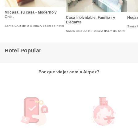
Mi casa, su casa - Moderno y
Chic.
Casa Inolvidable, Familiar y
Hogar
Elegante
Santa Cruz de la Sierra
A 853m do hotel
Santa C
Santa Cruz de la Sierra
A 854m do hotel
Hotel Popular
Por que viajar com a Airpaz?