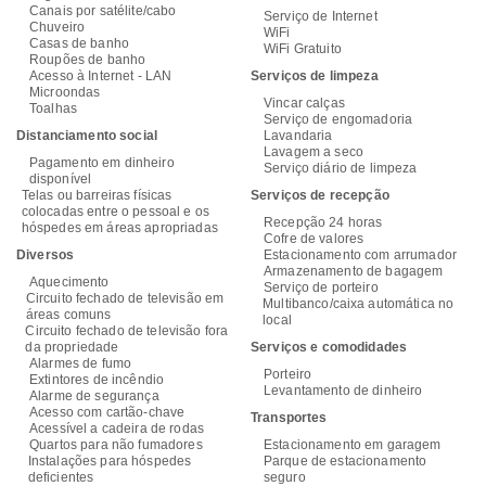
Canais por satélite/cabo
Serviço de Internet
Chuveiro
WiFi
Casas de banho
WiFi Gratuito
Roupões de banho
Acesso à Internet - LAN
Serviços de limpeza
Microondas
Vincar calças
Toalhas
Serviço de engomadoria
Distanciamento social
Lavandaria
Lavagem a seco
Pagamento em dinheiro
Serviço diário de limpeza
disponível
Telas ou barreiras físicas
Serviços de recepção
colocadas entre o pessoal e os
Recepção 24 horas
hóspedes em áreas apropriadas
Cofre de valores
Diversos
Estacionamento com arrumador
Armazenamento de bagagem
Aquecimento
Serviço de porteiro
Circuito fechado de televisão em
Multibanco/caixa automática no
áreas comuns
local
Circuito fechado de televisão fora
da propriedade
Serviços e comodidades
Alarmes de fumo
Porteiro
Extintores de incêndio
Levantamento de dinheiro
Alarme de segurança
Acesso com cartão-chave
Transportes
Acessível a cadeira de rodas
Quartos para não fumadores
Estacionamento em garagem
Instalações para hóspedes
Parque de estacionamento
deficientes
seguro