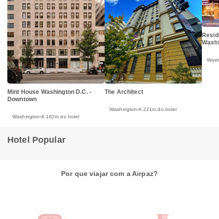
Resid
Washi
Wash
Mint House Washington D.C. -
The Architect
Downtown
Washington
A 221m do hotel
Washington
A 162m do hotel
Hotel Popular
Por que viajar com a Airpaz?