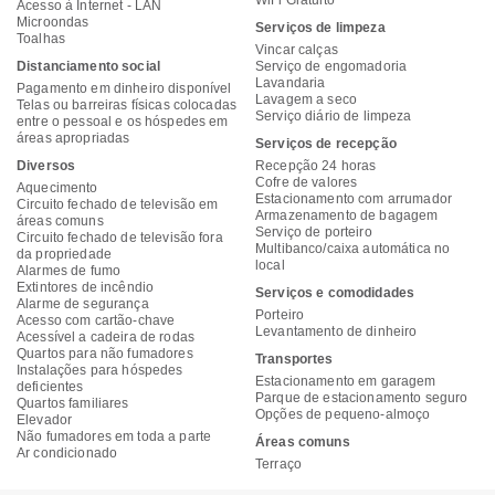
WiFi Gratuito
Acesso à Internet - LAN
Microondas
Serviços de limpeza
Toalhas
Vincar calças
Distanciamento social
Serviço de engomadoria
Lavandaria
Pagamento em dinheiro disponível
Lavagem a seco
Telas ou barreiras físicas colocadas
Serviço diário de limpeza
entre o pessoal e os hóspedes em
áreas apropriadas
Serviços de recepção
Diversos
Recepção 24 horas
Cofre de valores
Aquecimento
Estacionamento com arrumador
Circuito fechado de televisão em
Armazenamento de bagagem
áreas comuns
Serviço de porteiro
Circuito fechado de televisão fora
Multibanco/caixa automática no
da propriedade
local
Alarmes de fumo
Extintores de incêndio
Serviços e comodidades
Alarme de segurança
Porteiro
Acesso com cartão-chave
Levantamento de dinheiro
Acessível a cadeira de rodas
Quartos para não fumadores
Transportes
Instalações para hóspedes
Estacionamento em garagem
deficientes
Parque de estacionamento seguro
Quartos familiares
Opções de pequeno-almoço
Elevador
Não fumadores em toda a parte
Áreas comuns
Ar condicionado
Terraço