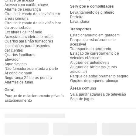
Chave de acesso
Acesso com cartão-chave
Serviços e comodidades
Alarme de segurança
Levantamento de dinheiro
Circuito fechado de televisão em
Porteiro
áreas comuns
Lavandaria
Circuito fechado de televisão fora
da propriedade
Transportes
Extintores de incêndio
Estacionamento em garagem
Acessível a cadeira de rodas
Parque de estacionamento
Quartos para não fumadores
acessível
Instalações para hóspedes
Transporte do aeroporto
deficientes
Estação de carregamento de
Quartos familiares
veículos eléctricos
Elevador
Aluguer de automóveis
Aquecimento
Aluguer de bicicletas (custo
Não fumadores em toda a parte
adicional)
Ar condicionado
Parque de estacionamento seguro
Segurança 24 horas por dia
Opções de pequeno-almoço
Alarmes de fumo
Áreas comuns
Geral
Sala partilhada/área de televisão
Parque de estacionamento privado
Sala de jogos
Estacionamento