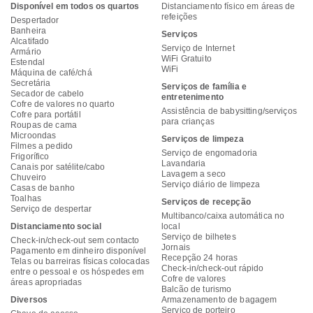
Disponível em todos os quartos
Distanciamento físico em áreas de
refeições
Despertador
Banheira
Serviços
Alcatifado
Serviço de Internet
Armário
WiFi Gratuito
Estendal
WiFi
Máquina de café/chá
Secretária
Serviços de família e
Secador de cabelo
entretenimento
Cofre de valores no quarto
Assistência de babysitting/serviços
Cofre para portátil
para crianças
Roupas de cama
Microondas
Serviços de limpeza
Filmes a pedido
Serviço de engomadoria
Frigorífico
Lavandaria
Canais por satélite/cabo
Lavagem a seco
Chuveiro
Serviço diário de limpeza
Casas de banho
Toalhas
Serviços de recepção
Serviço de despertar
Multibanco/caixa automática no
Distanciamento social
local
Serviço de bilhetes
Check-in/check-out sem contacto
Jornais
Pagamento em dinheiro disponível
Recepção 24 horas
Telas ou barreiras físicas colocadas
Check-in/check-out rápido
entre o pessoal e os hóspedes em
Cofre de valores
áreas apropriadas
Balcão de turismo
Diversos
Armazenamento de bagagem
Serviço de porteiro