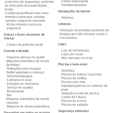
Centro empresarial
protocolos de segurança conforme
Fax/fotocopiadora
as instruções das autoridades
locais
Instalações do Hostel
O material partilhado tais como
ementas impressas, revistas,
Telefone
canetas e papel foi removido
Limpeza
Kit de primeiros socorros
disponível
Utilização de produtos químicos de
limpeza que são eficazes contra o
Coisas a fazer, maneiras de
Coronavírus
relaxar
Lojas
Campo de golfe [no local]
Loja de lembranças
Comida e Bebida
Lojas (no local)
Pequeno almoço no quarto
Mini-mercado no local
Máquina automática de venda
Piscina e bem-estar
(bebidas)
Refeições para crianças
Ginástica
Buffet adaptado a crianças
Piscina no exterior (sazonal)
Vinho/champagne
Piscina de rooftop
Cafetaria no local
Piscina com vista
Entregas de mercearia
Espreguiçadeiras ou cadeiras de
Serviço de quartos
praia
Restaurante
Vedação à volta da piscina
Bar
Centro de Fitness
Máquina automática de venda
Piscina ao ar livre
(snacks)
Piscina de natação
Máquina de venda automática
Segurança alimentar
Disponível em todos os quartos