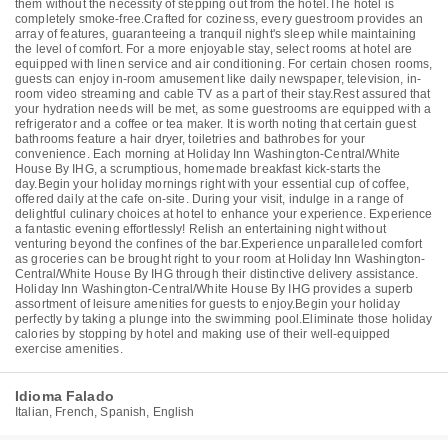
them without the necessity of stepping out from the hotel.The hotel is
completely smoke-free.Crafted for coziness, every guestroom provides an
array of features, guaranteeing a tranquil night's sleep while maintaining
the level of comfort. For a more enjoyable stay, select rooms at hotel are
equipped with linen service and air conditioning. For certain chosen rooms,
guests can enjoy in-room amusement like daily newspaper, television, in-
room video streaming and cable TV as a part of their stay.Rest assured that
your hydration needs will be met, as some guestrooms are equipped with a
refrigerator and a coffee or tea maker. It is worth noting that certain guest
bathrooms feature a hair dryer, toiletries and bathrobes for your
convenience. Each morning at Holiday Inn Washington-Central/White
House By IHG, a scrumptious, homemade breakfast kick-starts the
day.Begin your holiday mornings right with your essential cup of coffee,
offered daily at the cafe on-site. During your visit, indulge in a range of
delightful culinary choices at hotel to enhance your experience. Experience
a fantastic evening effortlessly! Relish an entertaining night without
venturing beyond the confines of the bar.Experience unparalleled comfort
as groceries can be brought right to your room at Holiday Inn Washington-
Central/White House By IHG through their distinctive delivery assistance.
Holiday Inn Washington-Central/White House By IHG provides a superb
assortment of leisure amenities for guests to enjoy.Begin your holiday
perfectly by taking a plunge into the swimming pool.Eliminate those holiday
calories by stopping by hotel and making use of their well-equipped
exercise amenities.
Idioma Falado
Italian, French, Spanish, English