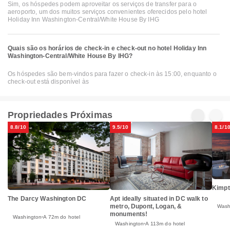
Sim, os hóspedes podem aproveitar os serviços de transfer para o
aeroporto, um dos muitos serviços convenientes oferecidos pelo hotel
Holiday Inn Washington-Central/White House By IHG
Quais são os horários de check-in e check-out no hotel Holiday Inn
Washington-Central/White House By IHG?
Os hóspedes são bem-vindos para fazer o check-in às 15:00, enquanto o
check-out está disponível às
Propriedades Próximas
8.8/10
9.5/10
8.1/1
Kimpt
The Darcy Washington DC
Apt ideally situated in DC walk to
metro, Dupont, Logan, &
Wash
monuments!
Washington
A 72m do hotel
Washington
A 113m do hotel