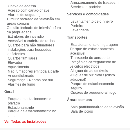
Armazenamento de bagagem
Chave de acesso
Serviço de porteiro
Acesso com cartão-chave
Serviços e comodidades
Alarme de segurança
Circuito fechado de televisão em
Levantamento de dinheiro
áreas comuns
Porteiro
Circuito fechado de televisão fora
Lavandaria
da propriedade
Extintores de incêndio
Transportes
Acessível a cadeira de rodas
Estacionamento em garagem
Quartos para não fumadores
Parque de estacionamento
Instalações para hóspedes
acessível
deficientes
Transporte do aeroporto
Quartos familiares
Estação de carregamento de
Elevador
veículos eléctricos
Aquecimento
Aluguer de automóveis
Não fumadores em toda a parte
Aluguer de bicicletas (custo
Ar condicionado
adicional)
Segurança 24 horas por dia
Parque de estacionamento
Alarmes de fumo
seguro
Geral
Opções de pequeno-almoço
Parque de estacionamento
Áreas comuns
privado
Sala partilhada/área de televisão
Estacionamento
Parque de estacionamento no
Sala de jogos
Ver Todas as Instalações