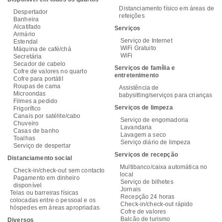
Distanciamento físico em áreas de
Despertador
refeições
Banheira
Alcatifado
Serviços
Armário
Serviço de Internet
Estendal
WiFi Gratuito
Máquina de café/chá
WiFi
Secretária
Secador de cabelo
Serviços de família e
Cofre de valores no quarto
entretenimento
Cofre para portátil
Roupas de cama
Assistência de
Microondas
babysitting/serviços para crianças
Filmes a pedido
Serviços de limpeza
Frigorífico
Canais por satélite/cabo
Serviço de engomadoria
Chuveiro
Lavandaria
Casas de banho
Lavagem a seco
Toalhas
Serviço diário de limpeza
Serviço de despertar
Serviços de recepção
Distanciamento social
Multibanco/caixa automática no
Check-in/check-out sem contacto
local
Pagamento em dinheiro
Serviço de bilhetes
disponível
Jornais
Telas ou barreiras físicas
Recepção 24 horas
colocadas entre o pessoal e os
Check-in/check-out rápido
hóspedes em áreas apropriadas
Cofre de valores
Balcão de turismo
Diversos