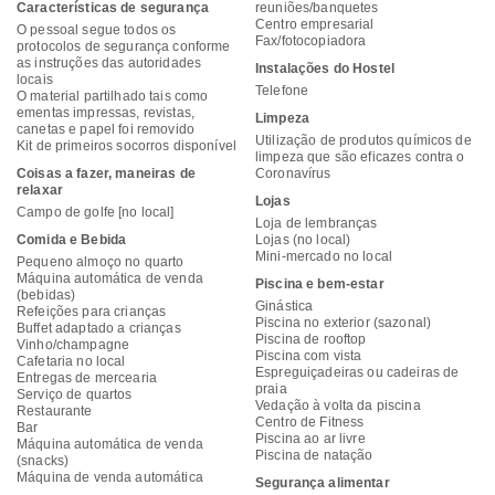
Características de segurança
reuniões/banquetes
Centro empresarial
O pessoal segue todos os
Fax/fotocopiadora
protocolos de segurança conforme
as instruções das autoridades
Instalações do Hostel
locais
Telefone
O material partilhado tais como
ementas impressas, revistas,
Limpeza
canetas e papel foi removido
Utilização de produtos químicos de
Kit de primeiros socorros disponível
limpeza que são eficazes contra o
Coisas a fazer, maneiras de
Coronavírus
relaxar
Lojas
Campo de golfe [no local]
Loja de lembranças
Comida e Bebida
Lojas (no local)
Mini-mercado no local
Pequeno almoço no quarto
Máquina automática de venda
Piscina e bem-estar
(bebidas)
Ginástica
Refeições para crianças
Piscina no exterior (sazonal)
Buffet adaptado a crianças
Piscina de rooftop
Vinho/champagne
Piscina com vista
Cafetaria no local
Espreguiçadeiras ou cadeiras de
Entregas de mercearia
praia
Serviço de quartos
Vedação à volta da piscina
Restaurante
Centro de Fitness
Bar
Piscina ao ar livre
Máquina automática de venda
Piscina de natação
(snacks)
Máquina de venda automática
Segurança alimentar