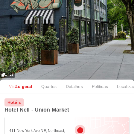
1 / 23
Visão geral
Quartos
Detalhes
Políticas
Localiza
Hotéis
Hotel Nell - Union Market
411 New York Ave NE, Northeast,