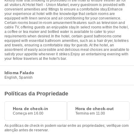
Kindly note that smoking is prohibited in the hotel to ensure fresher air for
all visitors.At Hotel Nell - Union Market, every guestroom is provided with
convenient amenities and fittings to ensure a comfortable stay.Enhance
your experience at hotel with the knowledge that certain rooms are
equipped with linen service and air conditioning for your convenience.
Certain rooms boast in-room amusement features such as television and
cable TV, offering guests an enjoyable stay.In select rooms within the hotel,
a coffee or tea maker and bottled water is available to cater to your
requirements when desired.In the hotel, certain guest bathrooms come
equipped with essential bathroom amenities, such as a hair dryer, toiletries
and towels, ensuring a comfortable stay for guests. At the hotel, an
assortment of easily accessible and delicious meal choices are available to
satisfy your appetite whenever it strikes.Enjoy an entertaining evening with
your fellow travelers at the hotel's bar.
Idioma Falado
English, Spanish
Políticas da Propriedade
Hora de check-in
Hora de check-out
Começa em 16.00
Termina em 11.00
As políticas de check-in podem variar entre as propriedades; verifique com
atenção antes de reservar.