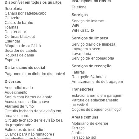
Instalações do Hostel
Disponível em todos os quartos
Telefone
Secretária
Canais por satélite/cabo
Serviços
Chuveiro
Serviço de Internet
Casas de banho
WiFi
Toalhas
WiFi Gratuito
Despertador
Cortinas blackout
Serviços de limpeza
Estendal
Serviço diário de limpeza
Máquina de café/chá
Lavagem a seco
Secador de cabelo
Lavandaria
Roupas de cama
Serviço de engomadoria
Espelho
Serviços de recepção
Distanciamento social
Faturas
Pagamento em dinheiro disponível
Recepção 24 horas
Diversos
Armazenamento de bagagem
Ar condicionado
Transportes
Aquecimento
Estacionamento em garagem
Sanita com barras de apoio
Parque de estacionamento
Acesso com cartão-chave
acessível
Alarmes de fumo
Opções de pequeno-almoço
Circuito fechado de televisão em
áreas comuns
Áreas comuns
Circuito fechado de televisão fora
Mobiliário de exterior
da propriedade
Terraço
Extintores de incêndio
Jardim
Quartos para não fumadores
Terraço ao sol