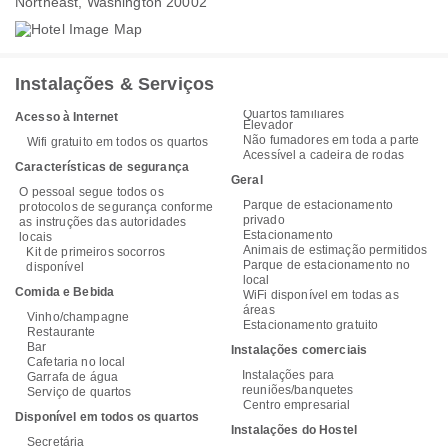
Northeast, Washington 20002
Instalações & Serviços
Quartos familiares
Acesso à Internet
Elevador
Não fumadores em toda a parte
Wifi gratuito em todos os quartos
Acessível a cadeira de rodas
Características de segurança
Geral
O pessoal segue todos os
Parque de estacionamento
protocolos de segurança conforme
privado
as instruções das autoridades
Estacionamento
locais
Animais de estimação permitidos
Kit de primeiros socorros
Parque de estacionamento no
disponível
local
Comida e Bebida
WiFi disponível em todas as
áreas
Vinho/champagne
Estacionamento gratuito
Restaurante
Bar
Instalações comerciais
Cafetaria no local
Instalações para
Garrafa de água
reuniões/banquetes
Serviço de quartos
Centro empresarial
Disponível em todos os quartos
Instalações do Hostel
Secretária