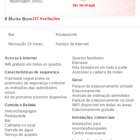
Washington 20002
Ver no mapa
8 Muito Bom
147 Avaliações
Bar
Restaurante
Recepção 24 horas
Serviço de Internet
Acesso à Internet
Quartos familiares
Elevador
Wifi gratuito em todos os quartos
Não fumadores em toda a parte
Características de segurança
Acessível a cadeira de rodas
O pessoal segue todos os
Geral
protocolos de segurança conforme
Parque de estacionamento privado
as instruções das autoridades
Estacionamento
locais
Animais de estimação permitidos
Kit de primeiros socorros disponível
Parque de estacionamento no local
Comida e Bebida
WiFi disponível em todas as áreas
Estacionamento gratuito
Vinho/champagne
Restaurante
Instalações comerciais
Bar
Instalações para
Cafetaria no local
reuniões/banquetes
Garrafa de água
Centro empresarial
Serviço de quartos