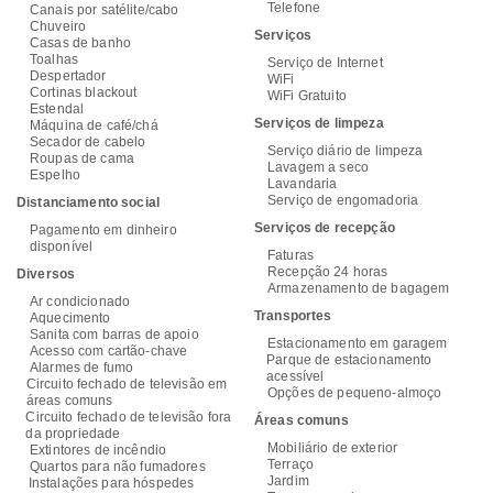
Telefone
Canais por satélite/cabo
Chuveiro
Serviços
Casas de banho
Toalhas
Serviço de Internet
Despertador
WiFi
Cortinas blackout
WiFi Gratuito
Estendal
Serviços de limpeza
Máquina de café/chá
Secador de cabelo
Serviço diário de limpeza
Roupas de cama
Lavagem a seco
Espelho
Lavandaria
Serviço de engomadoria
Distanciamento social
Serviços de recepção
Pagamento em dinheiro
disponível
Faturas
Recepção 24 horas
Diversos
Armazenamento de bagagem
Ar condicionado
Transportes
Aquecimento
Sanita com barras de apoio
Estacionamento em garagem
Acesso com cartão-chave
Parque de estacionamento
Alarmes de fumo
acessível
Circuito fechado de televisão em
Opções de pequeno-almoço
áreas comuns
Circuito fechado de televisão fora
Áreas comuns
da propriedade
Mobiliário de exterior
Extintores de incêndio
Terraço
Quartos para não fumadores
Jardim
Instalações para hóspedes