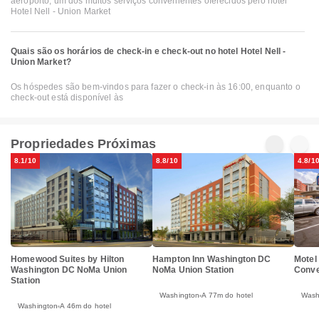
aeroporto, um dos muitos serviços convenientes oferecidos pelo hotel
Hotel Nell - Union Market
Quais são os horários de check-in e check-out no hotel Hotel Nell -
Union Market?
Os hóspedes são bem-vindos para fazer o check-in às 16:00, enquanto o
check-out está disponível às
Propriedades Próximas
8.1/10
8.8/10
4.8/1
Motel
Homewood Suites by Hilton
Hampton Inn Washington DC
Conve
Washington DC NoMa Union
NoMa Union Station
Station
Wash
Washington
A 77m do hotel
Washington
A 46m do hotel