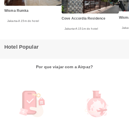
Wisma Rumka
Wisma
Cove Accordia Residence
Jakarta
A 15m do hotel
Jakar
Jakarta
A 151m do hotel
Hotel Popular
Por que viajar com a Airpaz?