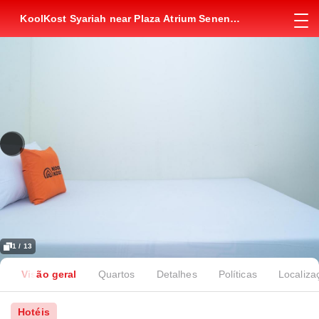
KoolKost Syariah near Plaza Atrium Senen
(Minimum Stay 6 Nights)
1 / 13
Visão geral
Quartos
Detalhes
Políticas
Localiza
Hotéis