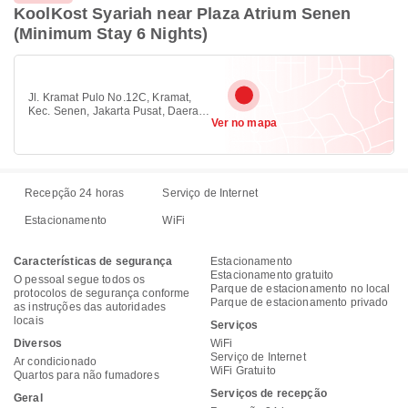
KoolKost Syariah near Plaza Atrium Senen
(Minimum Stay 6 Nights)
Jl. Kramat Pulo No.12C, Kramat,
Kec. Senen, Jakarta Pusat, Daerah
Ver no mapa
Khusus Ibukota Jakarta, Central
Jakarta, Jakarta 10450
Recepção 24 horas
Serviço de Internet
Estacionamento
WiFi
Características de segurança
Estacionamento
Estacionamento gratuito
O pessoal segue todos os
Parque de estacionamento no local
protocolos de segurança conforme
Parque de estacionamento privado
as instruções das autoridades
locais
Serviços
Diversos
WiFi
Serviço de Internet
Ar condicionado
WiFi Gratuito
Quartos para não fumadores
Serviços de recepção
Geral