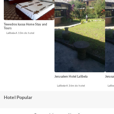
Tewedros kassa Home Stay and
Tours
Lalībela
A 10m do hotel
Jerusalem Hotel Lalibela
Jerusa
Lalībela
A 36m do hotel
Lalībe
Hotel Popular