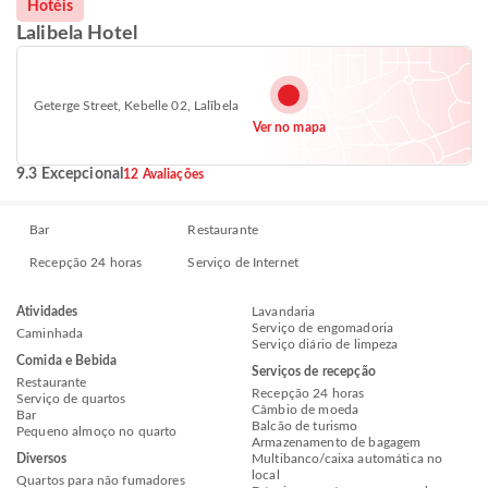
Hotéis
Lalibela Hotel
Geterge Street, Kebelle 02, Lalībela
Ver no mapa
9.3 Excepcional
12 Avaliações
Bar
Restaurante
Recepção 24 horas
Serviço de Internet
Atividades
Lavandaria
Serviço de engomadoria
Caminhada
Serviço diário de limpeza
Comida e Bebida
Serviços de recepção
Restaurante
Recepção 24 horas
Serviço de quartos
Câmbio de moeda
Bar
Balcão de turismo
Pequeno almoço no quarto
Armazenamento de bagagem
Diversos
Multibanco/caixa automática no
local
Quartos para não fumadores