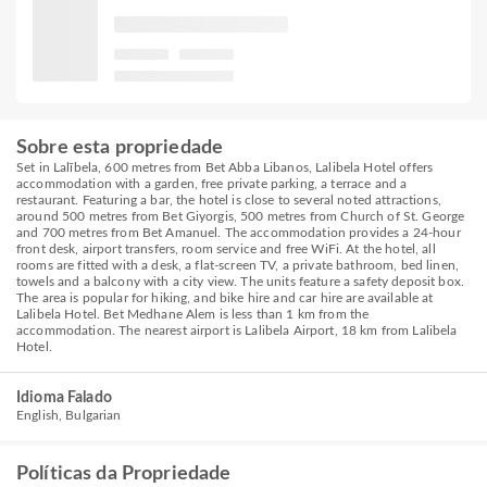
Sobre esta propriedade
Set in Lalībela, 600 metres from Bet Abba Libanos, Lalibela Hotel offers
accommodation with a garden, free private parking, a terrace and a
restaurant. Featuring a bar, the hotel is close to several noted attractions,
around 500 metres from Bet Giyorgis, 500 metres from Church of St. George
and 700 metres from Bet Amanuel. The accommodation provides a 24-hour
front desk, airport transfers, room service and free WiFi. At the hotel, all
rooms are fitted with a desk, a flat-screen TV, a private bathroom, bed linen,
towels and a balcony with a city view. The units feature a safety deposit box.
The area is popular for hiking, and bike hire and car hire are available at
Lalibela Hotel. Bet Medhane Alem is less than 1 km from the
accommodation. The nearest airport is Lalibela Airport, 18 km from Lalibela
Hotel.
Idioma Falado
English, Bulgarian
Políticas da Propriedade