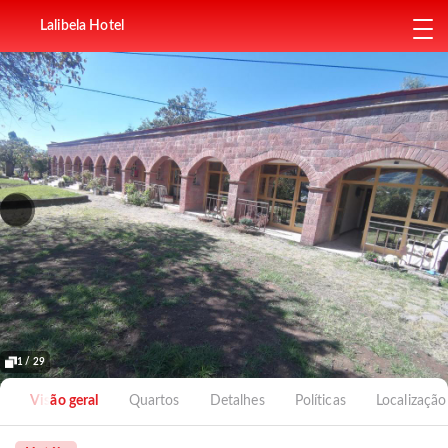
Lalibela Hotel
1 / 29
Visão geral
Quartos
Detalhes
Políticas
Localização