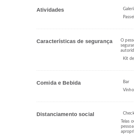
Atividades
Galer
Passei
Características de segurança
O pess
segura
autorid
Kit d
Comida e Bebida
Bar
Vinh
Distanciamento social
Check
Telas o
pessoa
apropr