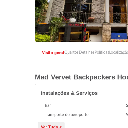
Visão geral
Quartos
Detalhes
Políticas
Localizaçã
Mad Vervet Backpackers Hos
Instalações & Serviços
Bar
S
Transporte do aeroporto
Ver Tudo >