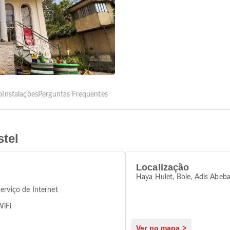
o
Instalações
Perguntas Frequentes
tel
Localização
Haya Hulet, Bole, Adis Abeb
erviço de Internet
WiFi
Ver no mapa >