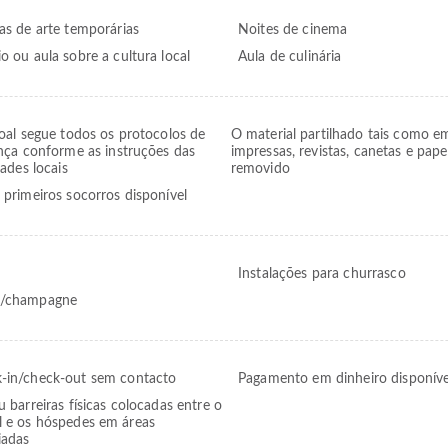
ias de arte temporárias
Noites de cinema
o ou aula sobre a cultura local
Aula de culinária
oal segue todos os protocolos de
O material partilhado tais como e
nça conforme as instruções das
impressas, revistas, canetas e papel
ades locais
removido
e primeiros socorros disponível
Instalações para churrasco
o/champagne
-in/check-out sem contacto
Pagamento em dinheiro disponíve
u barreiras físicas colocadas entre o
l e os hóspedes em áreas
iadas