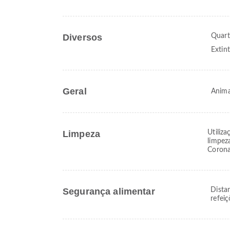
Diversos
Quart
Extin
Geral
Anima
Limpeza
Utiliz
limpez
Corona
Segurança alimentar
Dista
refeiç