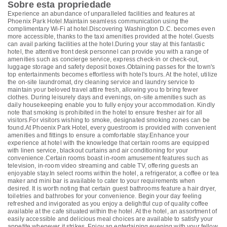
Sobre esta propriedade
Experience an abundance of unparalleled facilities and features at
Phoenix Park Hotel.Maintain seamless communication using the
complimentary Wi-Fi at hotel.Discovering Washington D.C. becomes even
more accessible, thanks to the taxi amenities provided at the hotel.Guests
can avail parking facilities at the hotel.During your stay at this fantastic
hotel, the attentive front desk personnel can provide you with a range of
amenities such as concierge service, express check-in or check-out,
luggage storage and safety deposit boxes.Obtaining passes for the town's
top entertainments becomes effortless with hotel's tours. At the hotel, utilize
the on-site laundromat, dry cleaning service and laundry service to
maintain your beloved travel attire fresh, allowing you to bring fewer
clothes. During leisurely days and evenings, on-site amenities such as
daily housekeeping enable you to fully enjoy your accommodation. Kindly
note that smoking is prohibited in the hotel to ensure fresher air for all
visitors.For visitors wishing to smoke, designated smoking zones can be
found.At Phoenix Park Hotel, every guestroom is provided with convenient
amenities and fittings to ensure a comfortable stay.Enhance your
experience at hotel with the knowledge that certain rooms are equipped
with linen service, blackout curtains and air conditioning for your
convenience.Certain rooms boast in-room amusement features such as
television, in-room video streaming and cable TV, offering guests an
enjoyable stay.In select rooms within the hotel, a refrigerator, a coffee or tea
maker and mini bar is available to cater to your requirements when
desired. It is worth noting that certain guest bathrooms feature a hair dryer,
toiletries and bathrobes for your convenience. Begin your day feeling
refreshed and invigorated as you enjoy a delightful cup of quality coffee
available at the cafe situated within the hotel. At the hotel, an assortment of
easily accessible and delicious meal choices are available to satisfy your
appetite whenever it strikes. Enjoy an entertaining evening with your fellow