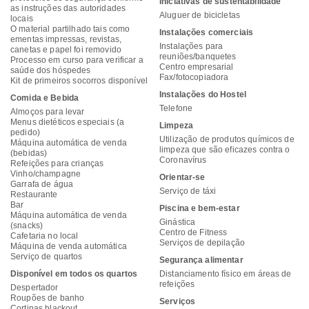
Iniciativas de sustentabilidade
as instruções das autoridades
Aluguer de bicicletas
locais
O material partilhado tais como
Instalações comerciais
ementas impressas, revistas,
Instalações para
canetas e papel foi removido
reuniões/banquetes
Processo em curso para verificar a
Centro empresarial
saúde dos hóspedes
Fax/fotocopiadora
Kit de primeiros socorros disponível
Instalações do Hostel
Comida e Bebida
Telefone
Almoços para levar
Menus dietéticos especiais (a
Limpeza
pedido)
Utilização de produtos químicos de
Máquina automática de venda
limpeza que são eficazes contra o
(bebidas)
Coronavírus
Refeições para crianças
Vinho/champagne
Orientar-se
Garrafa de água
Serviço de táxi
Restaurante
Bar
Piscina e bem-estar
Máquina automática de venda
Ginástica
(snacks)
Centro de Fitness
Cafetaria no local
Serviços de depilação
Máquina de venda automática
Serviço de quartos
Segurança alimentar
Disponível em todos os quartos
Distanciamento físico em áreas de
refeições
Despertador
Roupões de banho
Serviços
Cortinas blackout