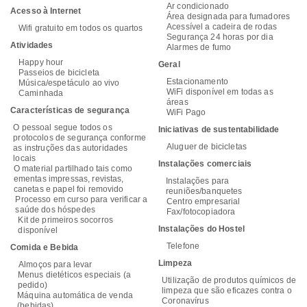
Ar condicionado
Acesso à Internet
Área designada para fumadores
Acessível a cadeira de rodas
Wifi gratuito em todos os quartos
Segurança 24 horas por dia
Atividades
Alarmes de fumo
Happy hour
Geral
Passeios de bicicleta
Estacionamento
Música/espetáculo ao vivo
WiFi disponível em todas as
Caminhada
áreas
Características de segurança
WiFi Pago
O pessoal segue todos os
Iniciativas de sustentabilidade
protocolos de segurança conforme
Aluguer de bicicletas
as instruções das autoridades
locais
Instalações comerciais
O material partilhado tais como
ementas impressas, revistas,
Instalações para
canetas e papel foi removido
reuniões/banquetes
Processo em curso para verificar a
Centro empresarial
saúde dos hóspedes
Fax/fotocopiadora
Kit de primeiros socorros
Instalações do Hostel
disponível
Telefone
Comida e Bebida
Limpeza
Almoços para levar
Menus dietéticos especiais (a
Utilização de produtos químicos de
pedido)
limpeza que são eficazes contra o
Máquina automática de venda
Coronavírus
(bebidas)