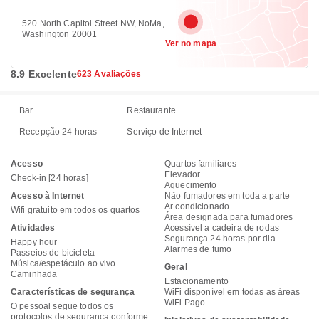
520 North Capitol Street NW, NoMa,
Washington 20001
Ver no mapa
8.9 Excelente
623 Avaliações
Bar
Restaurante
Recepção 24 horas
Serviço de Internet
Acesso
Quartos familiares
Elevador
Check-in [24 horas]
Aquecimento
Acesso à Internet
Não fumadores em toda a parte
Ar condicionado
Wifi gratuito em todos os quartos
Área designada para fumadores
Atividades
Acessível a cadeira de rodas
Segurança 24 horas por dia
Happy hour
Alarmes de fumo
Passeios de bicicleta
Música/espetáculo ao vivo
Geral
Caminhada
Estacionamento
Características de segurança
WiFi disponível em todas as áreas
WiFi Pago
O pessoal segue todos os
protocolos de segurança conforme