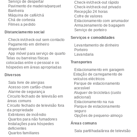
Serviço de despertar
Check-in/check-out rápido
Pavimento de madeira/parquet
Check-in/check-out privado
Banheira
Recepção 24 horas
Máquina de café/chá
Cofre de valores
Chá de cortesia
Estacionamento com arrumador
Filmes a pedido
Armazenamento de bagagem
Serviço de porteiro
Distanciamento social
Serviços e comodidades
Check-in/check-out sem contacto
Pagamento em dinheiro
Levantamento de dinheiro
disponível
Porteiro
App móvel para serviço de quarto
Lavandaria
Telas ou barreiras físicas
Transportes
colocadas entre o pessoal e os
hóspedes em áreas apropriadas
Estacionamento em garagem
Estação de carregamento de
Diversos
veículos eléctricos
Sala livre de alergias
Parque de estacionamento
Acesso com cartão-chave
acessível
Alarme de segurança
Aluguer de bicicletas (custo
Circuito fechado de televisão em
adicional)
áreas comuns
Estacionamento na rua
Circuito fechado de televisão fora
Parque de estacionamento
da propriedade
seguro
Extintores de incêndio
Opções de pequeno-almoço
Quartos para não fumadores
Áreas comuns
Instalações para hóspedes
deficientes
Sala partilhada/área de televisão
Quartos familiares