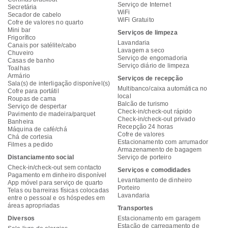
Serviço de Internet
Secretária
WiFi
Secador de cabelo
WiFi Gratuito
Cofre de valores no quarto
Mini bar
Serviços de limpeza
Frigorífico
Lavandaria
Canais por satélite/cabo
Lavagem a seco
Chuveiro
Serviço de engomadoria
Casas de banho
Serviço diário de limpeza
Toalhas
Armário
Serviços de recepção
Sala(s) de interligação disponível(s)
Multibanco/caixa automática no
Cofre para portátil
local
Roupas de cama
Balcão de turismo
Serviço de despertar
Check-in/check-out rápido
Pavimento de madeira/parquet
Check-in/check-out privado
Banheira
Recepção 24 horas
Máquina de café/chá
Cofre de valores
Chá de cortesia
Estacionamento com arrumador
Filmes a pedido
Armazenamento de bagagem
Distanciamento social
Serviço de porteiro
Check-in/check-out sem contacto
Serviços e comodidades
Pagamento em dinheiro disponível
Levantamento de dinheiro
App móvel para serviço de quarto
Porteiro
Telas ou barreiras físicas colocadas
Lavandaria
entre o pessoal e os hóspedes em
áreas apropriadas
Transportes
Diversos
Estacionamento em garagem
Estação de carregamento de