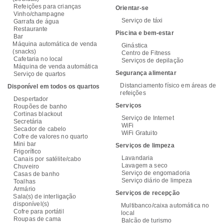
Refeições para crianças
Orientar-se
Vinho/champagne
Serviço de táxi
Garrafa de água
Restaurante
Piscina e bem-estar
Bar
Máquina automática de venda
Ginástica
(snacks)
Centro de Fitness
Cafetaria no local
Serviços de depilação
Máquina de venda automática
Segurança alimentar
Serviço de quartos
Distanciamento físico em áreas de
Disponível em todos os quartos
refeições
Despertador
Serviços
Roupões de banho
Cortinas blackout
Serviço de Internet
Secretária
WiFi
Secador de cabelo
WiFi Gratuito
Cofre de valores no quarto
Mini bar
Serviços de limpeza
Frigorífico
Lavandaria
Canais por satélite/cabo
Lavagem a seco
Chuveiro
Serviço de engomadoria
Casas de banho
Serviço diário de limpeza
Toalhas
Armário
Serviços de recepção
Sala(s) de interligação
disponível(s)
Multibanco/caixa automática no
Cofre para portátil
local
Roupas de cama
Balcão de turismo