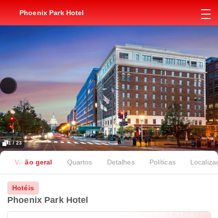
Phoenix Park Hotel
1 / 23
Visão geral
Quartos
Detalhes
Políticas
Localiza
Hotéis
Phoenix Park Hotel