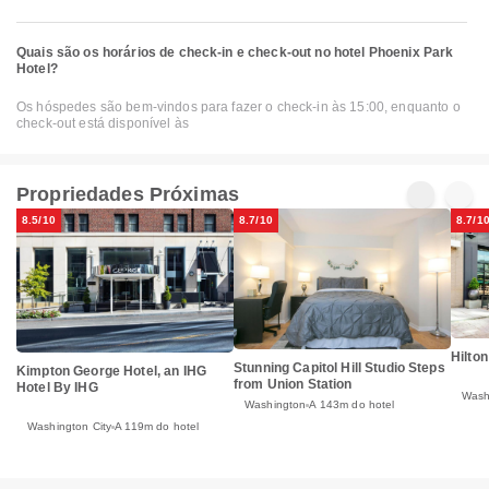
Quais são os horários de check-in e check-out no hotel Phoenix Park
Hotel?
Os hóspedes são bem-vindos para fazer o check-in às 15:00, enquanto o
check-out está disponível às
Propriedades Próximas
8.5/10
8.7/10
8.7/1
Hilto
Stunning Capitol Hill Studio Steps
Kimpton George Hotel, an IHG
from Union Station
Hotel By IHG
Wash
Washington
A 143m do hotel
Washington City
A 119m do hotel