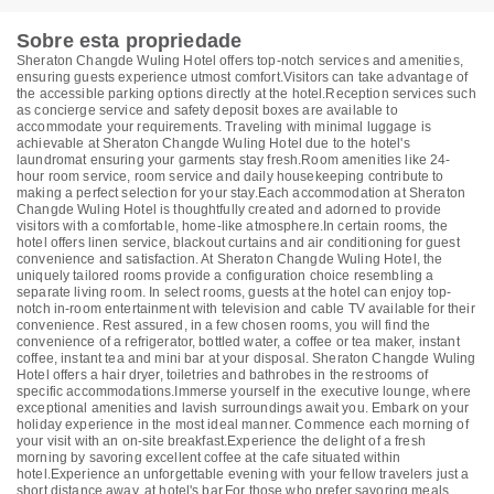
Sobre esta propriedade
Sheraton Changde Wuling Hotel offers top-notch services and amenities,
ensuring guests experience utmost comfort.Visitors can take advantage of
the accessible parking options directly at the hotel.Reception services such
as concierge service and safety deposit boxes are available to
accommodate your requirements. Traveling with minimal luggage is
achievable at Sheraton Changde Wuling Hotel due to the hotel's
laundromat ensuring your garments stay fresh.Room amenities like 24-
hour room service, room service and daily housekeeping contribute to
making a perfect selection for your stay.Each accommodation at Sheraton
Changde Wuling Hotel is thoughtfully created and adorned to provide
visitors with a comfortable, home-like atmosphere.In certain rooms, the
hotel offers linen service, blackout curtains and air conditioning for guest
convenience and satisfaction. At Sheraton Changde Wuling Hotel, the
uniquely tailored rooms provide a configuration choice resembling a
separate living room. In select rooms, guests at the hotel can enjoy top-
notch in-room entertainment with television and cable TV available for their
convenience. Rest assured, in a few chosen rooms, you will find the
convenience of a refrigerator, bottled water, a coffee or tea maker, instant
coffee, instant tea and mini bar at your disposal. Sheraton Changde Wuling
Hotel offers a hair dryer, toiletries and bathrobes in the restrooms of
specific accommodations.Immerse yourself in the executive lounge, where
exceptional amenities and lavish surroundings await you. Embark on your
holiday experience in the most ideal manner. Commence each morning of
your visit with an on-site breakfast.Experience the delight of a fresh
morning by savoring excellent coffee at the cafe situated within
hotel.Experience an unforgettable evening with your fellow travelers just a
short distance away, at hotel's bar.For those who prefer savoring meals