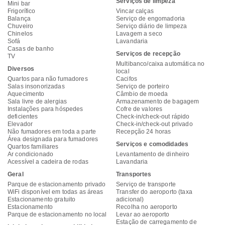
Serviços de limpeza
Mini bar
Frigorífico
Vincar calças
Balança
Serviço de engomadoria
Chuveiro
Serviço diário de limpeza
Chinelos
Lavagem a seco
Sofá
Lavandaria
Casas de banho
Serviços de recepção
TV
Multibanco/caixa automática no
Diversos
local
Quartos para não fumadores
Cacifos
Salas insonorizadas
Serviço de porteiro
Aquecimento
Câmbio de moeda
Sala livre de alergias
Armazenamento de bagagem
Instalações para hóspedes
Cofre de valores
deficientes
Check-in/check-out rápido
Elevador
Check-in/check-out privado
Não fumadores em toda a parte
Recepção 24 horas
Área designada para fumadores
Serviços e comodidades
Quartos familiares
Ar condicionado
Levantamento de dinheiro
Acessível a cadeira de rodas
Lavandaria
Geral
Transportes
Parque de estacionamento privado
Serviço de transporte
WiFi disponível em todas as áreas
Transfer do aeroporto (taxa
Estacionamento gratuito
adicional)
Estacionamento
Recolha no aeroporto
Parque de estacionamento no local
Levar ao aeroporto
Estação de carregamento de