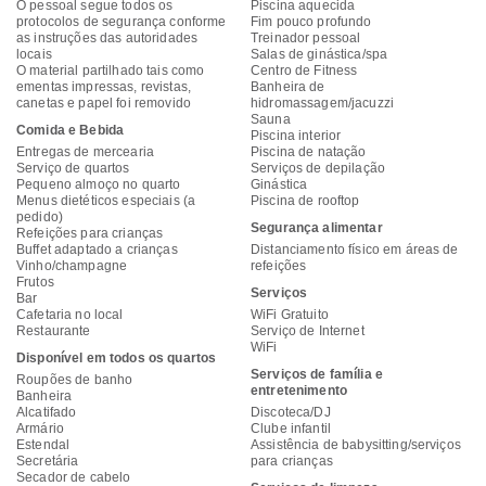
O pessoal segue todos os
Piscina aquecida
protocolos de segurança conforme
Fim pouco profundo
as instruções das autoridades
Treinador pessoal
locais
Salas de ginástica/spa
O material partilhado tais como
Centro de Fitness
ementas impressas, revistas,
Banheira de
canetas e papel foi removido
hidromassagem/jacuzzi
Sauna
Comida e Bebida
Piscina interior
Entregas de mercearia
Piscina de natação
Serviço de quartos
Serviços de depilação
Pequeno almoço no quarto
Ginástica
Menus dietéticos especiais (a
Piscina de rooftop
pedido)
Segurança alimentar
Refeições para crianças
Buffet adaptado a crianças
Distanciamento físico em áreas de
Vinho/champagne
refeições
Frutos
Serviços
Bar
Cafetaria no local
WiFi Gratuito
Restaurante
Serviço de Internet
WiFi
Disponível em todos os quartos
Serviços de família e
Roupões de banho
entretenimento
Banheira
Alcatifado
Discoteca/DJ
Armário
Clube infantil
Estendal
Assistência de babysitting/serviços
Secretária
para crianças
Secador de cabelo