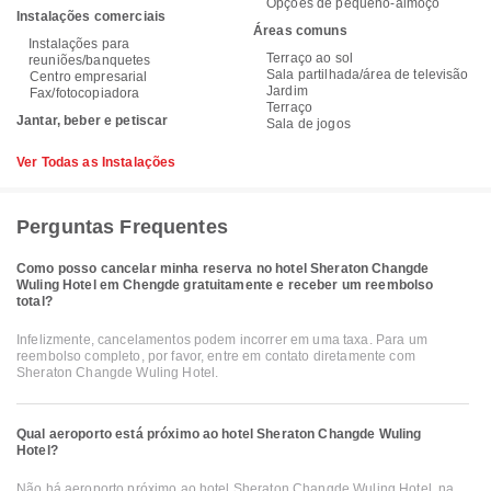
Opções de pequeno-almoço
Instalações comerciais
Áreas comuns
Instalações para
Terraço ao sol
reuniões/banquetes
Sala partilhada/área de televisão
Centro empresarial
Jardim
Fax/fotocopiadora
Terraço
Jantar, beber e petiscar
Sala de jogos
Ver Todas as Instalações
Perguntas Frequentes
Como posso cancelar minha reserva no hotel Sheraton Changde
Wuling Hotel em Chengde gratuitamente e receber um reembolso
total?
Infelizmente, cancelamentos podem incorrer em uma taxa. Para um
reembolso completo, por favor, entre em contato diretamente com
Sheraton Changde Wuling Hotel.
Qual aeroporto está próximo ao hotel Sheraton Changde Wuling
Hotel?
Não há aeroporto próximo ao hotel Sheraton Changde Wuling Hotel, na