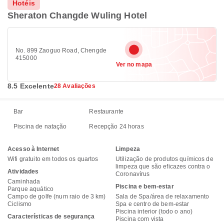
Hotéis
Sheraton Changde Wuling Hotel
No. 899 Zaoguo Road, Chengde
415000
Ver no mapa
8.5 Excelente
28 Avaliações
Bar
Restaurante
Piscina de natação
Recepção 24 horas
Acesso à Internet
Limpeza
Wifi gratuito em todos os quartos
Utilização de produtos químicos de
limpeza que são eficazes contra o
Atividades
Coronavírus
Caminhada
Piscina e bem-estar
Parque aquático
Campo de golfe (num raio de 3 km)
Sala de Spa/área de relaxamento
Ciclismo
Spa e centro de bem-estar
Piscina interior (todo o ano)
Características de segurança
Piscina com vista