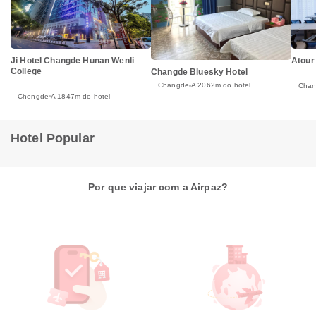
Ji Hotel Changde Hunan Wenli
Atour
College
Changde Bluesky Hotel
Changde
A 2062m do hotel
Cha
Chengde
A 1847m do hotel
Hotel Popular
Por que viajar com a Airpaz?