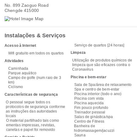
No. 899 Zaoguo Road
Chengde 415000
Instalações & Serviços
Serviço de quartos [24 horas]
Acesso à Internet
Limpeza
Wifi gratuito em todos os quartos
Utilização de produtos químicos de
Atividades
limpeza que são eficazes contra o
Caminhada
Coronavírus
Parque aquático
Piscina e bem-estar
Campo de golfe (num raio de 3
km)
Sala de Spa/área de relaxamento
Ciclismo
Spa e centro de bem-estar
Piscina interior (todo o ano)
Características de segurança
Piscina com vista
O pessoal segue todos os
Piscina aquecida
protocolos de segurança conforme
Fim pouco profundo
as instruções das autoridades
Treinador pessoal
locais
Salas de ginástica/spa
O material partilhado tais como
Centro de Fitness
ementas impressas, revistas,
Banheira de
canetas e papel foi removido
hidromassagem/jacuzzi
Sauna