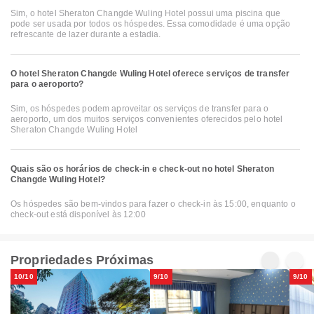
Sim, o hotel Sheraton Changde Wuling Hotel possui uma piscina que
pode ser usada por todos os hóspedes. Essa comodidade é uma opção
refrescante de lazer durante a estadia.
O hotel Sheraton Changde Wuling Hotel oferece serviços de transfer
para o aeroporto?
Sim, os hóspedes podem aproveitar os serviços de transfer para o
aeroporto, um dos muitos serviços convenientes oferecidos pelo hotel
Sheraton Changde Wuling Hotel
Quais são os horários de check-in e check-out no hotel Sheraton
Changde Wuling Hotel?
Os hóspedes são bem-vindos para fazer o check-in às 15:00, enquanto o
check-out está disponível às 12:00
Propriedades Próximas
10/10
9/10
9/10