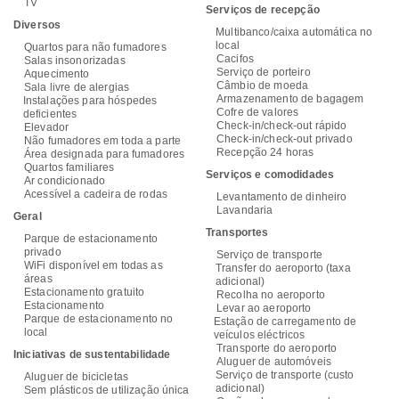
TV
Serviços de recepção
Diversos
Multibanco/caixa automática no
local
Quartos para não fumadores
Cacifos
Salas insonorizadas
Serviço de porteiro
Aquecimento
Câmbio de moeda
Sala livre de alergias
Armazenamento de bagagem
Instalações para hóspedes
Cofre de valores
deficientes
Check-in/check-out rápido
Elevador
Check-in/check-out privado
Não fumadores em toda a parte
Recepção 24 horas
Área designada para fumadores
Quartos familiares
Serviços e comodidades
Ar condicionado
Acessível a cadeira de rodas
Levantamento de dinheiro
Lavandaria
Geral
Transportes
Parque de estacionamento
privado
Serviço de transporte
WiFi disponível em todas as
Transfer do aeroporto (taxa
áreas
adicional)
Estacionamento gratuito
Recolha no aeroporto
Estacionamento
Levar ao aeroporto
Parque de estacionamento no
Estação de carregamento de
local
veículos eléctricos
Transporte do aeroporto
Iniciativas de sustentabilidade
Aluguer de automóveis
Serviço de transporte (custo
Aluguer de bicicletas
adicional)
Sem plásticos de utilização única