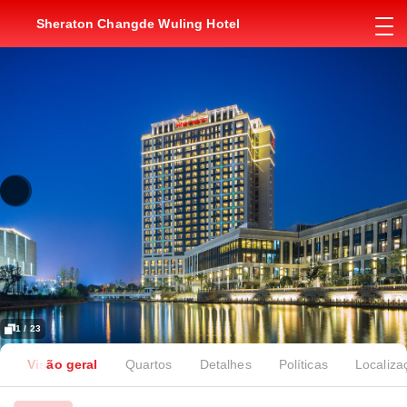
Sheraton Changde Wuling Hotel
1 / 23
Visão geral
Quartos
Detalhes
Políticas
Localiza