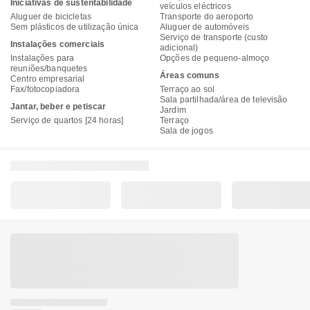
Iniciativas de sustentabilidade
veículos eléctricos
Aluguer de bicicletas
Transporte do aeroporto
Sem plásticos de utilização única
Aluguer de automóveis
Serviço de transporte (custo
Instalações comerciais
adicional)
Instalações para
Opções de pequeno-almoço
reuniões/banquetes
Áreas comuns
Centro empresarial
Fax/fotocopiadora
Terraço ao sol
Sala partilhada/área de televisão
Jantar, beber e petiscar
Jardim
Serviço de quartos [24 horas]
Terraço
Sala de jogos