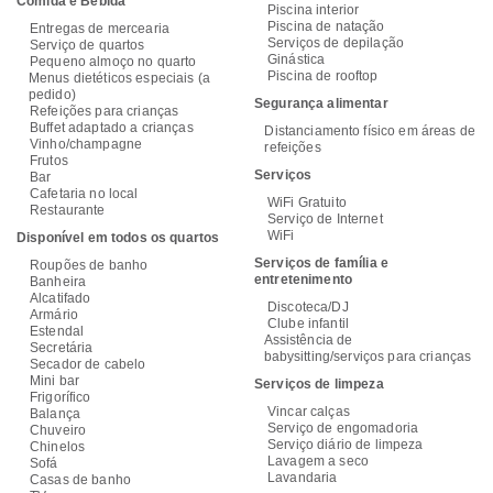
Comida e Bebida
Piscina interior
Piscina de natação
Entregas de mercearia
Serviços de depilação
Serviço de quartos
Ginástica
Pequeno almoço no quarto
Piscina de rooftop
Menus dietéticos especiais (a
pedido)
Segurança alimentar
Refeições para crianças
Buffet adaptado a crianças
Distanciamento físico em áreas de
Vinho/champagne
refeições
Frutos
Serviços
Bar
Cafetaria no local
WiFi Gratuito
Restaurante
Serviço de Internet
WiFi
Disponível em todos os quartos
Serviços de família e
Roupões de banho
entretenimento
Banheira
Alcatifado
Discoteca/DJ
Armário
Clube infantil
Estendal
Assistência de
Secretária
babysitting/serviços para crianças
Secador de cabelo
Mini bar
Serviços de limpeza
Frigorífico
Vincar calças
Balança
Serviço de engomadoria
Chuveiro
Serviço diário de limpeza
Chinelos
Lavagem a seco
Sofá
Lavandaria
Casas de banho