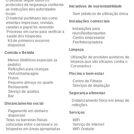
O pessoal segue todos os
protocolos de segurança conforme
Iniciativas de sustentabilidade
as instruções das autoridades
locais
Sem plásticos de utilização única
O material partilhado tais como
Instalações comerciais
ementas impressas, revistas,
canetas e papel foi removido
Instalações para
Processo em curso para verificar a
reuniões/banquetes
saúde dos hóspedes
Centro empresarial
Kit de primeiros socorros
Fax/fotocopiadora
disponível
Limpeza
Comida e Bebida
Utilização de produtos químicos de
Menus dietéticos especiais (a
limpeza que são eficazes contra o
pedido)
Coronavírus
Refeições para crianças
Vinho/champagne
Piscina e bem-estar
Frutos
Centro de Fitness
Pequeno almoço no quarto
Serviços de depilação
Restaurante
Serviço de quartos
Segurança alimentar
Bar
Distanciamento físico em áreas de
Distanciamento social
refeições
Pagamento em dinheiro
Serviços
disponível
Telas ou barreiras físicas
WiFi
colocadas entre o pessoal e os
Serviço de Internet
hóspedes em áreas apropriadas
WiFi Gratuito