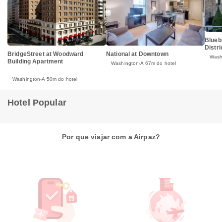
Blueb
Distri
BridgeStreet at Woodward
National at Downtown
Wash
Building Apartment
Washington
A 67m do hotel
Washington
A 50m do hotel
Hotel Popular
Por que viajar com a Airpaz?