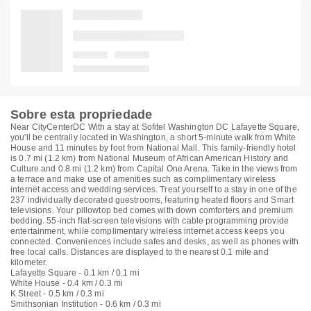
Sobre esta propriedade
Near CityCenterDC With a stay at Sofitel Washington DC Lafayette Square,
you'll be centrally located in Washington, a short 5-minute walk from White
House and 11 minutes by foot from National Mall. This family-friendly hotel
is 0.7 mi (1.2 km) from National Museum of African American History and
Culture and 0.8 mi (1.2 km) from Capital One Arena. Take in the views from
a terrace and make use of amenities such as complimentary wireless
internet access and wedding services. Treat yourself to a stay in one of the
237 individually decorated guestrooms, featuring heated floors and Smart
televisions. Your pillowtop bed comes with down comforters and premium
bedding. 55-inch flat-screen televisions with cable programming provide
entertainment, while complimentary wireless internet access keeps you
connected. Conveniences include safes and desks, as well as phones with
free local calls. Distances are displayed to the nearest 0.1 mile and
kilometer.
Lafayette Square - 0.1 km / 0.1 mi
White House - 0.4 km / 0.3 mi
K Street - 0.5 km / 0.3 mi
Smithsonian Institution - 0.6 km / 0.3 mi