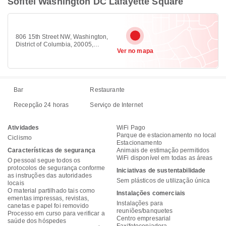
Sofitel Washington DC Lafayette Square
806 15th Street NW, Washington,
District of Columbia, 20005,
Ver no mapa
Downtown DC, Washington 20005
Bar
Restaurante
Recepção 24 horas
Serviço de Internet
Atividades
WiFi Pago
Parque de estacionamento no local
Ciclismo
Estacionamento
Características de segurança
Animais de estimação permitidos
WiFi disponível em todas as áreas
O pessoal segue todos os
protocolos de segurança conforme
Iniciativas de sustentabilidade
as instruções das autoridades
Sem plásticos de utilização única
locais
O material partilhado tais como
Instalações comerciais
ementas impressas, revistas,
Instalações para
canetas e papel foi removido
reuniões/banquetes
Processo em curso para verificar a
Centro empresarial
saúde dos hóspedes