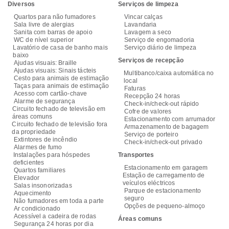
Diversos
Serviços de limpeza
Quartos para não fumadores
Vincar calças
Sala livre de alergias
Lavandaria
Sanita com barras de apoio
Lavagem a seco
WC de nível superior
Serviço de engomadoria
Lavatório de casa de banho mais
Serviço diário de limpeza
baixo
Serviços de recepção
Ajudas visuais: Braille
Ajudas visuais: Sinais tácteis
Multibanco/caixa automática no
Cesto para animais de estimação
local
Taças para animais de estimação
Faturas
Acesso com cartão-chave
Recepção 24 horas
Alarme de segurança
Check-in/check-out rápido
Circuito fechado de televisão em
Cofre de valores
áreas comuns
Estacionamento com arrumador
Circuito fechado de televisão fora
Armazenamento de bagagem
da propriedade
Serviço de porteiro
Extintores de incêndio
Check-in/check-out privado
Alarmes de fumo
Instalações para hóspedes
Transportes
deficientes
Estacionamento em garagem
Quartos familiares
Estação de carregamento de
Elevador
veículos eléctricos
Salas insonorizadas
Parque de estacionamento
Aquecimento
seguro
Não fumadores em toda a parte
Opções de pequeno-almoço
Ar condicionado
Acessível a cadeira de rodas
Áreas comuns
Segurança 24 horas por dia