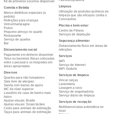
Fax/fotocopiadora
Kit de primeiros socorros disponível
Limpeza
Comida e Bebida
Utilização de produtos químicos de
Menus dietéticos especiais (a
limpeza que são eficazes contra o
pedido)
Coronavírus
Refeições para crianças
Vinho/champagne
Piscina e bem-estar
Frutos
Centro de Fitness
Pequeno almoço no quarto
Serviços de depilação
Restaurante
Serviço de quartos
Segurança alimentar
Bar
Distanciamento físico em áreas de
Distanciamento social
refeições
Pagamento em dinheiro disponível
Serviços
Telas ou barreiras físicas colocadas
WiFi
entre o pessoal e os hóspedes em
Serviço de Internet
áreas apropriadas
WiFi Gratuito
Diversos
Serviços de limpeza
Quartos para não fumadores
Vincar calças
Sala livre de alergias
Lavandaria
Sanita com barras de apoio
Lavagem a seco
WC de nível superior
Serviço de engomadoria
Lavatório de casa de banho mais
Serviço diário de limpeza
baixo
Ajudas visuais: Braille
Serviços de recepção
Ajudas visuais: Sinais tácteis
Multibanco/caixa automática no
Cesto para animais de estimação
local
Taças para animais de estimação