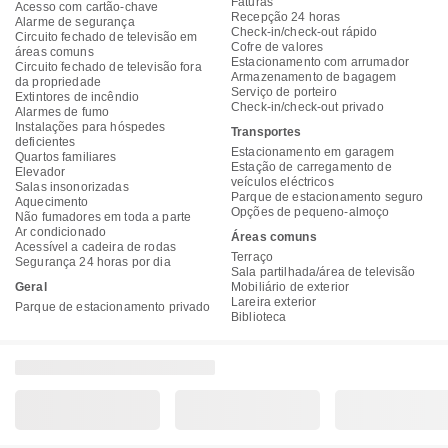
Faturas
Acesso com cartão-chave
Recepção 24 horas
Alarme de segurança
Check-in/check-out rápido
Circuito fechado de televisão em
Cofre de valores
áreas comuns
Estacionamento com arrumador
Circuito fechado de televisão fora
Armazenamento de bagagem
da propriedade
Serviço de porteiro
Extintores de incêndio
Check-in/check-out privado
Alarmes de fumo
Instalações para hóspedes
Transportes
deficientes
Estacionamento em garagem
Quartos familiares
Estação de carregamento de
Elevador
veículos eléctricos
Salas insonorizadas
Parque de estacionamento seguro
Aquecimento
Opções de pequeno-almoço
Não fumadores em toda a parte
Ar condicionado
Áreas comuns
Acessível a cadeira de rodas
Terraço
Segurança 24 horas por dia
Sala partilhada/área de televisão
Geral
Mobiliário de exterior
Lareira exterior
Parque de estacionamento privado
Biblioteca