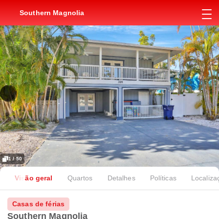
Southern Magnolia
1 / 50
Visão geral
Quartos
Detalhes
Políticas
Localiza
Casas de férias
Southern Magnolia