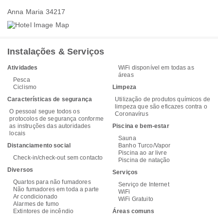
Anna Maria 34217
Instalações & Serviços
Atividades
WiFi disponível em todas as
áreas
Pesca
Ciclismo
Limpeza
Características de segurança
Utilização de produtos químicos de
limpeza que são eficazes contra o
O pessoal segue todos os
Coronavírus
protocolos de segurança conforme
as instruções das autoridades
Piscina e bem-estar
locais
Sauna
Distanciamento social
Banho Turco/Vapor
Piscina ao ar livre
Check-in/check-out sem contacto
Piscina de natação
Diversos
Serviços
Quartos para não fumadores
Serviço de Internet
Não fumadores em toda a parte
WiFi
Ar condicionado
WiFi Gratuito
Alarmes de fumo
Extintores de incêndio
Áreas comuns