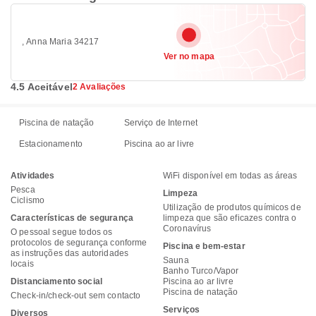
, Anna Maria 34217
Ver no mapa
4.5 Aceitável
2 Avaliações
Piscina de natação
Serviço de Internet
Estacionamento
Piscina ao ar livre
Atividades
WiFi disponível em todas as áreas
Pesca
Limpeza
Ciclismo
Utilização de produtos químicos de
Características de segurança
limpeza que são eficazes contra o
Coronavírus
O pessoal segue todos os
protocolos de segurança conforme
Piscina e bem-estar
as instruções das autoridades
Sauna
locais
Banho Turco/Vapor
Distanciamento social
Piscina ao ar livre
Piscina de natação
Check-in/check-out sem contacto
Serviços
Diversos