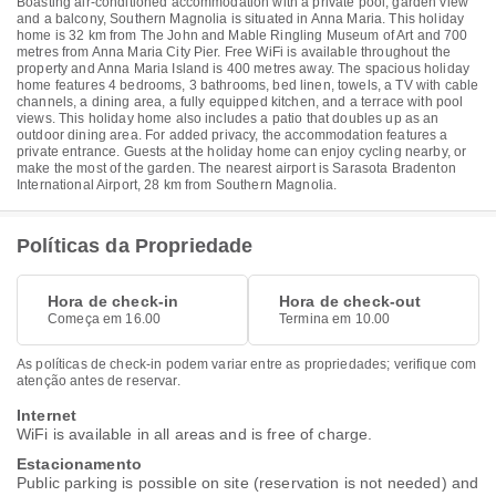
Boasting air-conditioned accommodation with a private pool, garden view
and a balcony, Southern Magnolia is situated in Anna Maria. This holiday
home is 32 km from The John and Mable Ringling Museum of Art and 700
metres from Anna Maria City Pier. Free WiFi is available throughout the
property and Anna Maria Island is 400 metres away. The spacious holiday
home features 4 bedrooms, 3 bathrooms, bed linen, towels, a TV with cable
channels, a dining area, a fully equipped kitchen, and a terrace with pool
views. This holiday home also includes a patio that doubles up as an
outdoor dining area. For added privacy, the accommodation features a
private entrance. Guests at the holiday home can enjoy cycling nearby, or
make the most of the garden. The nearest airport is Sarasota Bradenton
International Airport, 28 km from Southern Magnolia.
Políticas da Propriedade
Hora de check-in
Hora de check-out
Começa em 16.00
Termina em 10.00
As políticas de check-in podem variar entre as propriedades; verifique com
atenção antes de reservar.
Internet
WiFi is available in all areas and is free of charge.
Estacionamento
Public parking is possible on site (reservation is not needed) and