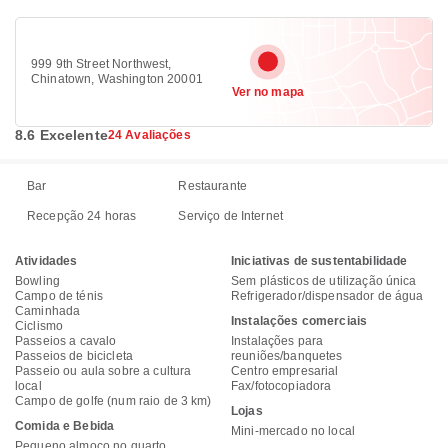
999 9th Street Northwest,
Chinatown, Washington 20001
Ver no mapa
8.6 Excelente
24 Avaliações
Bar
Restaurante
Recepção 24 horas
Serviço de Internet
Atividades
Iniciativas de sustentabilidade
Bowling
Sem plásticos de utilização única
Campo de ténis
Refrigerador/dispensador de água
Caminhada
Instalações comerciais
Ciclismo
Passeios a cavalo
Instalações para
Passeios de bicicleta
reuniões/banquetes
Passeio ou aula sobre a cultura
Centro empresarial
local
Fax/fotocopiadora
Campo de golfe (num raio de 3 km)
Lojas
Comida e Bebida
Mini-mercado no local
Pequeno almoço no quarto