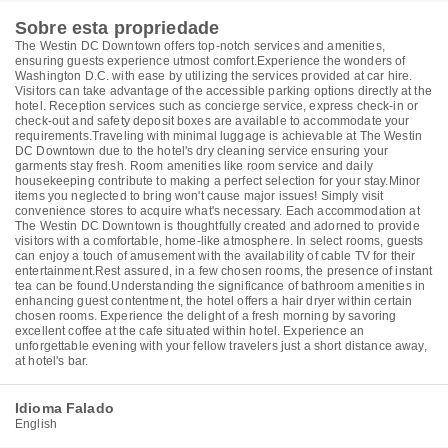
Sobre esta propriedade
The Westin DC Downtown offers top-notch services and amenities,
ensuring guests experience utmost comfort.Experience the wonders of
Washington D.C. with ease by utilizing the services provided at car hire.
Visitors can take advantage of the accessible parking options directly at the
hotel. Reception services such as concierge service, express check-in or
check-out and safety deposit boxes are available to accommodate your
requirements.Traveling with minimal luggage is achievable at The Westin
DC Downtown due to the hotel's dry cleaning service ensuring your
garments stay fresh. Room amenities like room service and daily
housekeeping contribute to making a perfect selection for your stay.Minor
items you neglected to bring won't cause major issues! Simply visit
convenience stores to acquire what's necessary. Each accommodation at
The Westin DC Downtown is thoughtfully created and adorned to provide
visitors with a comfortable, home-like atmosphere. In select rooms, guests
can enjoy a touch of amusement with the availability of cable TV for their
entertainment.Rest assured, in a few chosen rooms, the presence of instant
tea can be found.Understanding the significance of bathroom amenities in
enhancing guest contentment, the hotel offers a hair dryer within certain
chosen rooms. Experience the delight of a fresh morning by savoring
excellent coffee at the cafe situated within hotel. Experience an
unforgettable evening with your fellow travelers just a short distance away,
at hotel's bar.
Idioma Falado
English