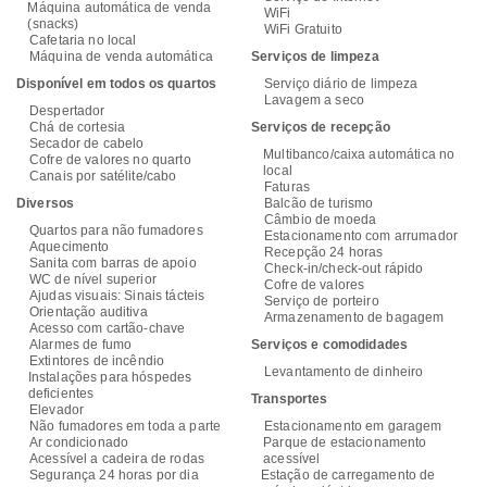
Máquina automática de venda
WiFi
(snacks)
WiFi Gratuito
Cafetaria no local
Máquina de venda automática
Serviços de limpeza
Disponível em todos os quartos
Serviço diário de limpeza
Lavagem a seco
Despertador
Chá de cortesia
Serviços de recepção
Secador de cabelo
Multibanco/caixa automática no
Cofre de valores no quarto
local
Canais por satélite/cabo
Faturas
Diversos
Balcão de turismo
Câmbio de moeda
Quartos para não fumadores
Estacionamento com arrumador
Aquecimento
Recepção 24 horas
Sanita com barras de apoio
Check-in/check-out rápido
WC de nível superior
Cofre de valores
Ajudas visuais: Sinais tácteis
Serviço de porteiro
Orientação auditiva
Armazenamento de bagagem
Acesso com cartão-chave
Alarmes de fumo
Serviços e comodidades
Extintores de incêndio
Levantamento de dinheiro
Instalações para hóspedes
deficientes
Transportes
Elevador
Não fumadores em toda a parte
Estacionamento em garagem
Ar condicionado
Parque de estacionamento
Acessível a cadeira de rodas
acessível
Segurança 24 horas por dia
Estação de carregamento de