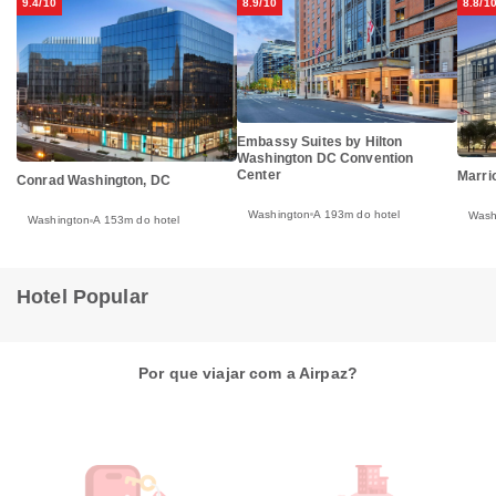
9.4/10
8.9/10
8.8/1
Embassy Suites by Hilton
Washington DC Convention
Center
Marri
Conrad Washington, DC
Washington
A 193m do hotel
Wash
Washington
A 153m do hotel
Hotel Popular
Por que viajar com a Airpaz?