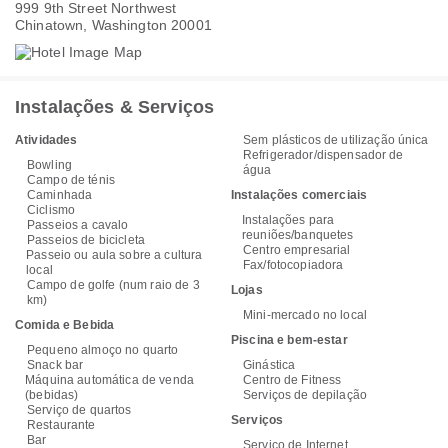
999 9th Street Northwest
Chinatown, Washington 20001
Instalações & Serviços
Atividades
Sem plásticos de utilização única
Refrigerador/dispensador de
Bowling
água
Campo de ténis
Caminhada
Instalações comerciais
Ciclismo
Instalações para
Passeios a cavalo
reuniões/banquetes
Passeios de bicicleta
Centro empresarial
Passeio ou aula sobre a cultura
Fax/fotocopiadora
local
Campo de golfe (num raio de 3
Lojas
km)
Mini-mercado no local
Comida e Bebida
Piscina e bem-estar
Pequeno almoço no quarto
Snack bar
Ginástica
Máquina automática de venda
Centro de Fitness
(bebidas)
Serviços de depilação
Serviço de quartos
Serviços
Restaurante
Bar
Serviço de Internet