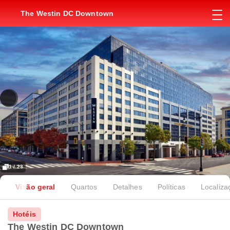
The Westin DC Downtown
1 / 23
Visão geral
Quartos
Detalhes
Políticas
Localiza
Hotéis
The Westin DC Downtown