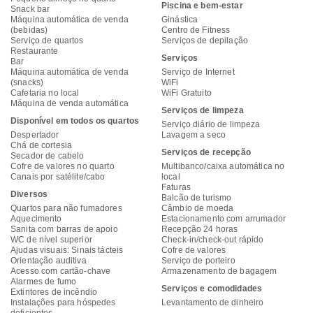
Piscina e bem-estar
Snack bar
Máquina automática de venda
Ginástica
(bebidas)
Centro de Fitness
Serviço de quartos
Serviços de depilação
Restaurante
Serviços
Bar
Máquina automática de venda
Serviço de Internet
(snacks)
WiFi
Cafetaria no local
WiFi Gratuito
Máquina de venda automática
Serviços de limpeza
Disponível em todos os quartos
Serviço diário de limpeza
Despertador
Lavagem a seco
Chá de cortesia
Serviços de recepção
Secador de cabelo
Cofre de valores no quarto
Multibanco/caixa automática no
Canais por satélite/cabo
local
Faturas
Diversos
Balcão de turismo
Quartos para não fumadores
Câmbio de moeda
Aquecimento
Estacionamento com arrumador
Sanita com barras de apoio
Recepção 24 horas
WC de nível superior
Check-in/check-out rápido
Ajudas visuais: Sinais tácteis
Cofre de valores
Orientação auditiva
Serviço de porteiro
Acesso com cartão-chave
Armazenamento de bagagem
Alarmes de fumo
Serviços e comodidades
Extintores de incêndio
Instalações para hóspedes
Levantamento de dinheiro