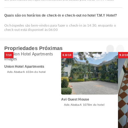
Quais são os horários de check-in e check-out no hotel T.M.Y Hotel?
Os hóspedes são bem-vindos para fazer o check-in às 14:30, enquanto o
check-out está disponível às 06:00
Propriedades Próximas
7/10
6.8/10
9.2/1
Union Hotel Apartments
Adis Abeba
A 633m do hotel
Avi Guest House
Adis Abeba
A 1078m do hotel