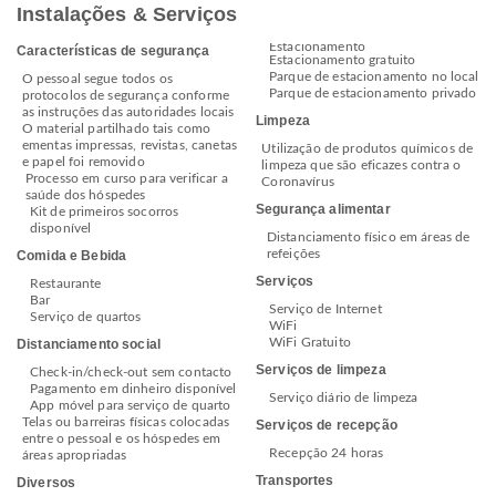
Instalações & Serviços
Estacionamento
Características de segurança
Estacionamento gratuito
Parque de estacionamento no local
O pessoal segue todos os
Parque de estacionamento privado
protocolos de segurança conforme
as instruções das autoridades locais
Limpeza
O material partilhado tais como
ementas impressas, revistas, canetas
Utilização de produtos químicos de
e papel foi removido
limpeza que são eficazes contra o
Processo em curso para verificar a
Coronavírus
saúde dos hóspedes
Segurança alimentar
Kit de primeiros socorros
disponível
Distanciamento físico em áreas de
refeições
Comida e Bebida
Serviços
Restaurante
Bar
Serviço de Internet
Serviço de quartos
WiFi
WiFi Gratuito
Distanciamento social
Serviços de limpeza
Check-in/check-out sem contacto
Pagamento em dinheiro disponível
Serviço diário de limpeza
App móvel para serviço de quarto
Telas ou barreiras físicas colocadas
Serviços de recepção
entre o pessoal e os hóspedes em
Recepção 24 horas
áreas apropriadas
Transportes
Diversos