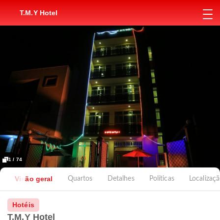
T.M.Y Hotel
1 / 74
Visão geral
Quartos
Detalhes
Políticas
Localizaç
Hotéis
T.M.Y Hotel