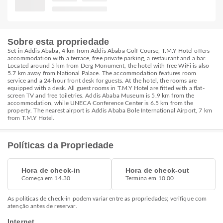
Sobre esta propriedade
Set in Addis Ababa, 4 km from Addis Ababa Golf Course, T.M.Y Hotel offers
accommodation with a terrace, free private parking, a restaurant and a bar.
Located around 5 km from Derg Monument, the hotel with free WiFi is also
5.7 km away from National Palace. The accommodation features room
service and a 24-hour front desk for guests. At the hotel, the rooms are
equipped with a desk. All guest rooms in T.M.Y Hotel are fitted with a flat-
screen TV and free toiletries. Addis Ababa Museum is 5.9 km from the
accommodation, while UNECA Conference Center is 6.5 km from the
property. The nearest airport is Addis Ababa Bole International Airport, 7 km
from T.M.Y Hotel.
Políticas da Propriedade
Hora de check-in
Hora de check-out
Começa em 14.30
Termina em 10.00
As políticas de check-in podem variar entre as propriedades; verifique com
atenção antes de reservar.
Internet