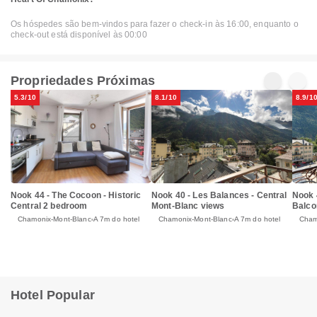
Os hóspedes são bem-vindos para fazer o check-in às 16:00, enquanto o
check-out está disponível às 00:00
Propriedades Próximas
5.3/10
8.1/10
8.9/1
Nook 44 - The Cocoon - Historic
Nook 40 - Les Balances - Central
Nook 4
Central 2 bedroom
Mont-Blanc views
Balco
Chamonix-Mont-Blanc
A 7m do hotel
Chamonix-Mont-Blanc
A 7m do hotel
Cham
Hotel Popular