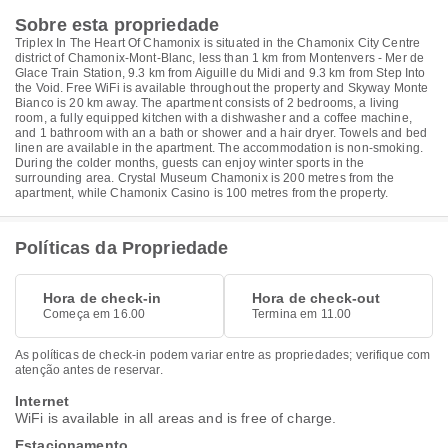
Sobre esta propriedade
Triplex In The Heart Of Chamonix is situated in the Chamonix City Centre
district of Chamonix-Mont-Blanc, less than 1 km from Montenvers - Mer de
Glace Train Station, 9.3 km from Aiguille du Midi and 9.3 km from Step Into
the Void. Free WiFi is available throughout the property and Skyway Monte
Bianco is 20 km away. The apartment consists of 2 bedrooms, a living
room, a fully equipped kitchen with a dishwasher and a coffee machine,
and 1 bathroom with an a bath or shower and a hair dryer. Towels and bed
linen are available in the apartment. The accommodation is non-smoking.
During the colder months, guests can enjoy winter sports in the
surrounding area. Crystal Museum Chamonix is 200 metres from the
apartment, while Chamonix Casino is 100 metres from the property.
Políticas da Propriedade
Hora de check-in
Hora de check-out
Começa em 16.00
Termina em 11.00
As políticas de check-in podem variar entre as propriedades; verifique com
atenção antes de reservar.
Internet
WiFi is available in all areas and is free of charge.
Estacionamento