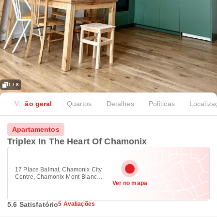
1 / 8
Visão geral
Quartos
Detalhes
Políticas
Localiza
Apartamentos
Triplex In The Heart Of Chamonix
17 Place Balmat, Chamonix City
Centre, Chamonix-Mont-Blanc
Ver no mapa
74400
5.6 Satisfatório
5 Avaliações