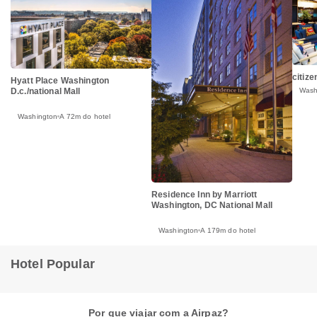
citiz
Hyatt Place Washington
Wash
D.c./national Mall
Washington
A 72m do hotel
Residence Inn by Marriott
Washington, DC National Mall
Washington
A 179m do hotel
Hotel Popular
Por que viajar com a Airpaz?