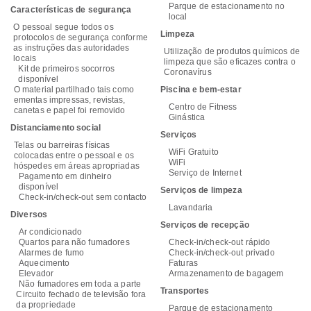
Parque de estacionamento no
Características de segurança
local
O pessoal segue todos os
Limpeza
protocolos de segurança conforme
as instruções das autoridades
Utilização de produtos químicos de
locais
limpeza que são eficazes contra o
Kit de primeiros socorros
Coronavírus
disponível
O material partilhado tais como
Piscina e bem-estar
ementas impressas, revistas,
Centro de Fitness
canetas e papel foi removido
Ginástica
Distanciamento social
Serviços
Telas ou barreiras físicas
WiFi Gratuito
colocadas entre o pessoal e os
WiFi
hóspedes em áreas apropriadas
Serviço de Internet
Pagamento em dinheiro
disponível
Serviços de limpeza
Check-in/check-out sem contacto
Lavandaria
Diversos
Serviços de recepção
Ar condicionado
Quartos para não fumadores
Check-in/check-out rápido
Alarmes de fumo
Check-in/check-out privado
Aquecimento
Faturas
Elevador
Armazenamento de bagagem
Não fumadores em toda a parte
Transportes
Circuito fechado de televisão fora
da propriedade
Parque de estacionamento