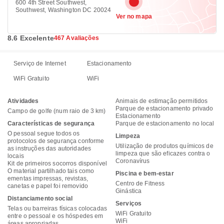
600 4th Street Southwest,
Southwest, Washington DC 20024
Ver no mapa
8.6 Excelente
467 Avaliações
Serviço de Internet
Estacionamento
WiFi Gratuito
WiFi
Atividades
Animais de estimação permitidos
Parque de estacionamento privado
Campo de golfe (num raio de 3 km)
Estacionamento
Características de segurança
Parque de estacionamento no local
O pessoal segue todos os
Limpeza
protocolos de segurança conforme
Utilização de produtos químicos de
as instruções das autoridades
limpeza que são eficazes contra o
locais
Coronavírus
Kit de primeiros socorros disponível
O material partilhado tais como
Piscina e bem-estar
ementas impressas, revistas,
Centro de Fitness
canetas e papel foi removido
Ginástica
Distanciamento social
Serviços
Telas ou barreiras físicas colocadas
WiFi Gratuito
entre o pessoal e os hóspedes em
WiFi
áreas apropriadas