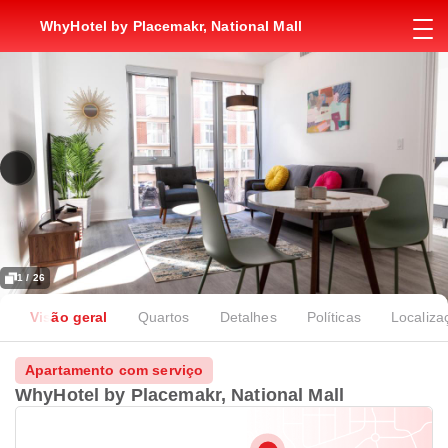
WhyHotel by Placemakr, National Mall
1 / 26
Visão geral
Quartos
Detalhes
Políticas
Localiza
Apartamento com serviço
WhyHotel by Placemakr, National Mall