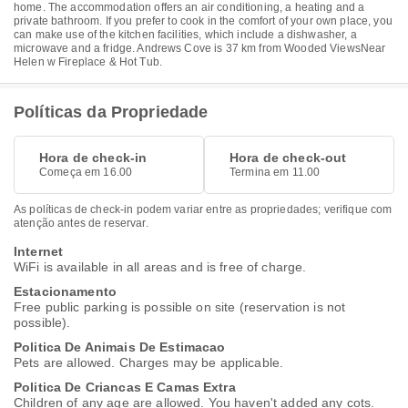
home. The accommodation offers an air conditioning, a heating and a
private bathroom. If you prefer to cook in the comfort of your own place, you
can make use of the kitchen facilities, which include a dishwasher, a
microwave and a fridge. Andrews Cove is 37 km from Wooded ViewsNear
Helen w Fireplace & Hot Tub.
Políticas da Propriedade
Hora de check-in
Hora de check-out
Começa em 16.00
Termina em 11.00
As políticas de check-in podem variar entre as propriedades; verifique com
atenção antes de reservar.
Internet
WiFi is available in all areas and is free of charge.
Estacionamento
Free public parking is possible on site (reservation is not
possible).
Politica De Animais De Estimacao
Pets are allowed. Charges may be applicable.
Politica De Criancas E Camas Extra
Children of any age are allowed. You haven't added any cots.