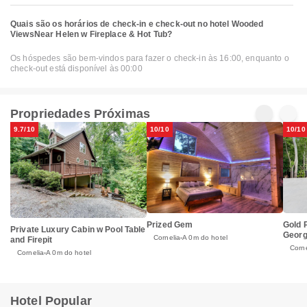
Quais são os horários de check-in e check-out no hotel Wooded
ViewsNear Helen w Fireplace & Hot Tub?
Os hóspedes são bem-vindos para fazer o check-in às 16:00, enquanto o
check-out está disponível às 00:00
Propriedades Próximas
9.7/10
10/10
10/10
Prized Gem
Gold 
Private Luxury Cabin w Pool Table
Georg
Cornelia
A 0m do hotel
and Firepit
Corne
Cornelia
A 0m do hotel
Hotel Popular