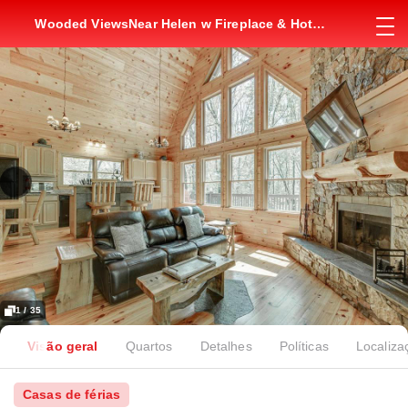
Wooded ViewsNear Helen w Fireplace & Hot
Tub
1 / 35
Visão geral
Quartos
Detalhes
Políticas
Localiza
Casas de férias