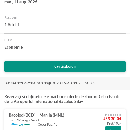
mar., 11 aug. 2026
Pasageri
1 Adulți
Class
Economie
Caută zboruri
Ultima actualizare pe
8 august 2026 la 18:07 GMT+0
Rezervați și obțineți cele mai bune oferte de zboruri Cebu Pacific
de la Aeroportul Internațional Bacolod Silay
Bacolod (BCD)
Manila (MNL)
Începe de la
US$ 30.04
mie., 26 aug.
Direct
Preț/ Pax
Cebu Pacific