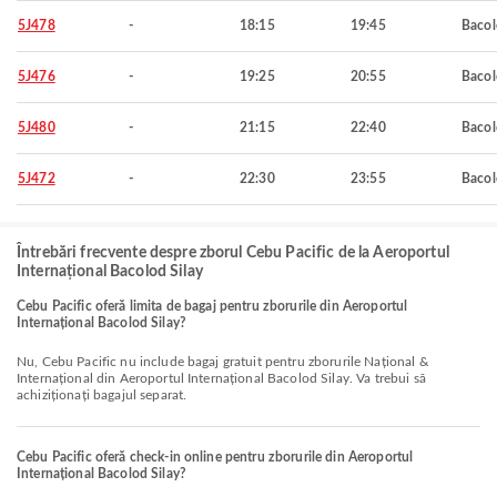
5J478
-
18:15
19:45
Baco
5J476
-
19:25
20:55
Baco
5J480
-
21:15
22:40
Baco
5J472
-
22:30
23:55
Baco
Întrebări frecvente despre zborul Cebu Pacific de la Aeroportul
Internațional Bacolod Silay
Cebu Pacific oferă limita de bagaj pentru zborurile din Aeroportul
Internațional Bacolod Silay?
Nu, Cebu Pacific nu include bagaj gratuit pentru zborurile Național &
Internațional din Aeroportul Internațional Bacolod Silay. Va trebui să
achiziționați bagajul separat.
Cebu Pacific oferă check-in online pentru zborurile din Aeroportul
Internațional Bacolod Silay?