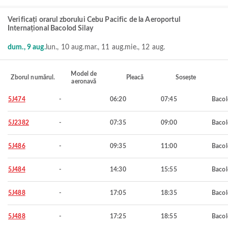
Verificați orarul zborului Cebu Pacific de la Aeroportul
Internațional Bacolod Silay
dum., 9 aug.
lun., 10 aug.
mar., 11 aug.
mie., 12 aug.
Model de
Zborul numărul.
Pleacă
Sosește
aeronavă
5J474
-
06:20
07:45
Baco
5J2382
-
07:35
09:00
Baco
5J486
-
09:35
11:00
Baco
5J484
-
14:30
15:55
Baco
5J488
-
17:05
18:35
Baco
5J488
-
17:25
18:55
Baco