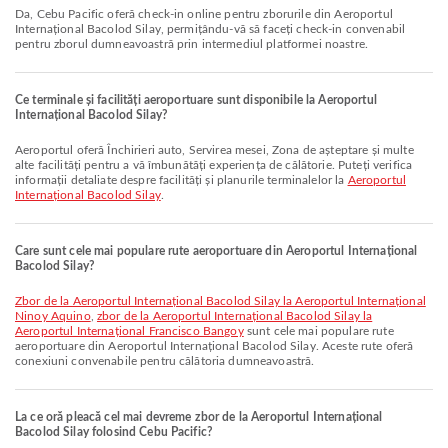
Da, Cebu Pacific oferă check-in online pentru zborurile din Aeroportul
Internațional Bacolod Silay, permițându-vă să faceți check-in convenabil
pentru zborul dumneavoastră prin intermediul platformei noastre.
Ce terminale și facilități aeroportuare sunt disponibile la Aeroportul
Internațional Bacolod Silay?
Aeroportul oferă Închirieri auto, Servirea mesei, Zona de așteptare și multe
alte facilități pentru a vă îmbunătăți experiența de călătorie. Puteți verifica
informații detaliate despre facilități și planurile terminalelor la
Aeroportul
Internațional Bacolod Silay
.
Care sunt cele mai populare rute aeroportuare din Aeroportul Internațional
Bacolod Silay?
zbor de la Aeroportul Internațional Bacolod Silay la Aeroportul Internațional
Ninoy Aquino
,
zbor de la Aeroportul Internațional Bacolod Silay la
Aeroportul Internațional Francisco Bangoy
sunt cele mai populare rute
aeroportuare din Aeroportul Internațional Bacolod Silay. Aceste rute oferă
conexiuni convenabile pentru călătoria dumneavoastră.
La ce oră pleacă cel mai devreme zbor de la Aeroportul Internațional
Bacolod Silay folosind Cebu Pacific?