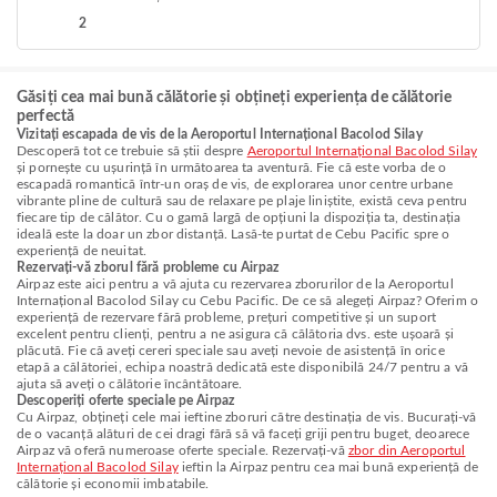
2
Găsiți cea mai bună călătorie și obțineți experiența de călătorie
perfectă
Vizitați escapada de vis de la Aeroportul Internațional Bacolod Silay
Descoperă tot ce trebuie să știi despre
Aeroportul Internațional Bacolod Silay
și pornește cu ușurință în următoarea ta aventură. Fie că este vorba de o
escapadă romantică într-un oraș de vis, de explorarea unor centre urbane
vibrante pline de cultură sau de relaxare pe plaje liniștite, există ceva pentru
fiecare tip de călător. Cu o gamă largă de opțiuni la dispoziția ta, destinația
ideală este la doar un zbor distanță. Lasă-te purtat de Cebu Pacific spre o
experiență de neuitat.
Rezervați-vă zborul fără probleme cu Airpaz
Airpaz este aici pentru a vă ajuta cu rezervarea zborurilor de la Aeroportul
Internațional Bacolod Silay cu Cebu Pacific. De ce să alegeți Airpaz? Oferim o
experiență de rezervare fără probleme, prețuri competitive și un suport
excelent pentru clienți, pentru a ne asigura că călătoria dvs. este ușoară și
plăcută. Fie că aveți cereri speciale sau aveți nevoie de asistență în orice
etapă a călătoriei, echipa noastră dedicată este disponibilă 24/7 pentru a vă
ajuta să aveți o călătorie încântătoare.
Descoperiți oferte speciale pe Airpaz
Cu Airpaz, obțineți cele mai ieftine zboruri către destinația de vis. Bucurați-vă
de o vacanță alături de cei dragi fără să vă faceți griji pentru buget, deoarece
Airpaz vă oferă numeroase oferte speciale. Rezervați-vă
zbor din Aeroportul
Internațional Bacolod Silay
ieftin la Airpaz pentru cea mai bună experiență de
călătorie și economii imbatabile.