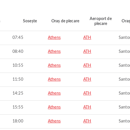
Aeroport de
ă
Sosește
Oraș de plecare
Oraș
plecare
07:45
Athens
ATH
Santor
08:40
Athens
ATH
Santor
10:55
Athens
ATH
Santor
11:50
Athens
ATH
Santor
14:25
Athens
ATH
Santor
15:55
Athens
ATH
Santor
18:00
Athens
ATH
Santor