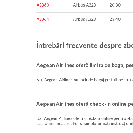
A3360
Airbus A320
20:30
A3364
Airbus A320
23:40
Întrebări frecvente despre zbo
Aegean Airlines oferă limita de bagaj pe
Nu, Aegean Airlines nu include bagaj gratuit pentru 
Aegean Airlines oferă check-in online pe
Da, Aegean Airlines oferă check-in online pentru zborurile către Santorini, permițându-vă să faceți check-in convenabil pentru zborul dumneavoastră prin intermediul
platformei noastre. Pur și simplu urmați instrucțiunil