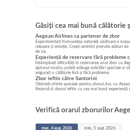
Găsiți cea mai bună călătorie 
Aegean Airlines ca partener de zbor
Experimentați frumusețea naturală uluitoare a orașulu
relaxare și emoție. Creați amintiri prețuite alături d
de vis.
Experiență de rezervare fără probleme c
Întâmpinați dificultăți în rezervarea unui zbor cu Ae
ajutorul nostru, puteți adăuga solicitări speciale și v
asigurați o călătorie lină și fără probleme.
Zbor ieftin către Santorini
Obțineți oferte speciale pentru zborul dvs. cu Airpaz
Rezervă-ți zborul ieftin cu cea mai bună experiență 
Verifică orarul zborurilor Aege
mar., 4 aug. 2026
mie., 5 aug. 2026