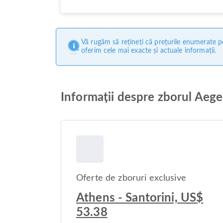
Vă rugăm să rețineți că prețurile enumerate pe
oferim cele mai exacte și actuale informații.
Informații despre zborul Aegea
Oferte de zboruri exclusive
Athens - Santorini, US$
53.38