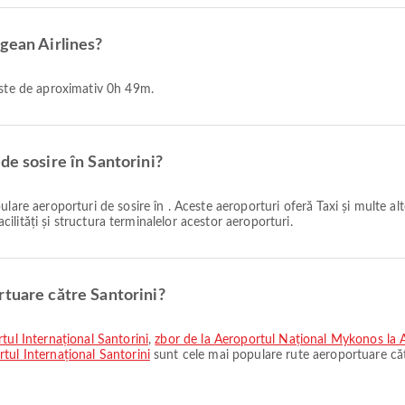
gean Airlines?
 este de aproximativ 0h 49m.
de sosire în Santorini?
lare aeroporturi de sosire în . Aceste aeroporturi oferă Taxi și multe alt
acilități și structura terminalelor acestor aeroporturi.
rtuare către Santorini?
tul Internațional Santorini
,
zbor de la Aeroportul Național Mykonos la A
tul Internațional Santorini
sunt cele mai populare rute aeroportuare căt