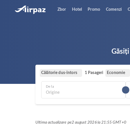
Zbor
Hotel
Promo
Comenzi
O
Găsiți
Călătorie dus-întors
Economie
1 Pasageri
De la
Ultima actualizare pe
2 august 2026 la 21:55 GMT+0