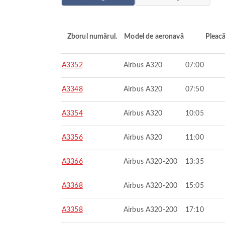
Zborul numărul.
Model de aeronavă
Pleac
A3352
Airbus A320
07:00
A3348
Airbus A320
07:50
A3354
Airbus A320
10:05
A3356
Airbus A320
11:00
A3366
Airbus A320-200
13:35
A3368
Airbus A320-200
15:05
A3358
Airbus A320-200
17:10