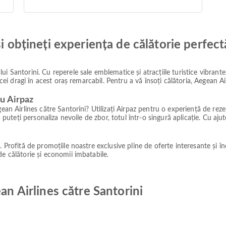
și obțineți experiența de călătorie perfect
i Santorini. Cu reperele sale emblematice și atracțiile turistice vibrant
e cei dragi în acest oraș remarcabil. Pentru a vă însoți călătoria, Aegean A
u Airpaz
gean Airlines către Santorini? Utilizați Airpaz pentru o experiență de rez
ă puteți personaliza nevoile de zbor, totul într-o singură aplicație. Cu aj
. Profită de promoțiile noastre exclusive pline de oferte interesante și î
de călătorie și economii imbatabile.
an Airlines către Santorini