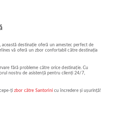
ă
e, această destinație oferă un amestec perfect de
irlines vă oferă un zbor confortabil către destinația
ervare fără probleme către orice destinație. Cu
utorul nostru de asistență pentru clienți 24/7,
ncepe-ți
zbor către Santorini
cu încredere și ușurință!