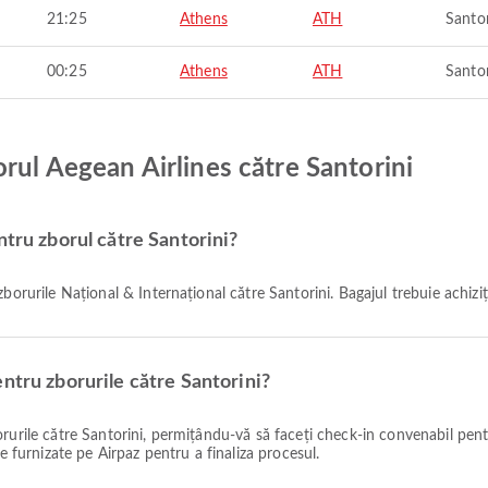
21:25
Athens
ATH
Santor
00:25
Athens
ATH
Santor
rul Aegean Airlines către Santorini
ntru zborul către Santorini?
zborurile Național & Internațional către Santorini. Bagajul trebuie achizi
ntru zborurile către Santorini?
e furnizate pe Airpaz pentru a finaliza procesul.