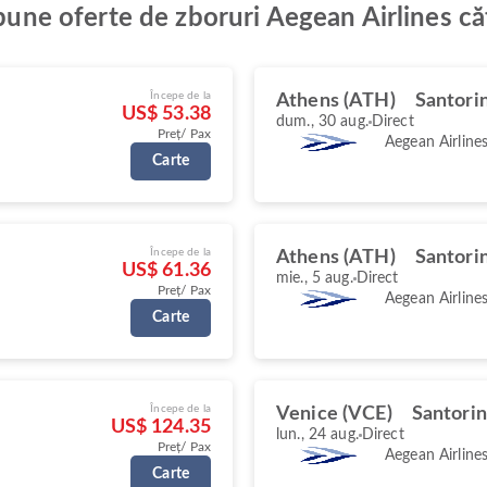
 bune oferte de zboruri Aegean Airlines că
Începe de la
Athens (ATH)
Santorin
US$ 53.38
dum., 30 aug.
Direct
Preț/ Pax
Aegean Airline
Carte
Începe de la
Athens (ATH)
Santorin
US$ 61.36
mie., 5 aug.
Direct
Preț/ Pax
Aegean Airline
Carte
Începe de la
Venice (VCE)
Santorin
US$ 124.35
lun., 24 aug.
Direct
Preț/ Pax
Aegean Airline
Carte