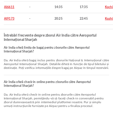
AI6611
-
14:35
17:35
Kochi
AI9173
-
20:25
22:45
Kozh
Întrebări frecvente despre zborul Air India către Aeroportul
Internațional Sharjah
Air India oferă limita de bagaj pentru zborurile către Aeroportul
Internațional Sharjah?
Da, Air India oferă bagaj inclus pentru zborurile Național & Internațional către
Aeroportul Internațional Sharjah. Detaliile diferă în funcție de tipul biletului și
destinație. Poți verifica informațiile despre bagaj pe Airpaz în timpul rezervării.
Air India oferă check-in online pentru zborurile către Aeroportul
Internațional Sharjah?
Da, Air India oferă check-in online pentru zborurile către Aeroportul
Internațional Sharjah, permițându-vă să faceți check-in convenabil pentru
zborul dumneavoastră prin intermediul platformei noastre. Pur și simplu
urmați instrucțiunile furnizate pe Airpaz pentru a finaliza procesul.