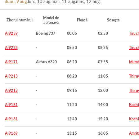
dum., 9 aug.
lun., 10 aug.
mar., 11 aug.
mie., 12 aug.
Model de
Zborul numărul.
Pleacă
Sosește
aeronavă
AI9259
Boeing 737
00:05
02:50
Tiruch
AI9223
-
05:50
08:35
Tiruch
AI9171
Airbus A320
06:20
07:55
Mumb
AI9213
-
08:20
11:05
Thiru
AI9213
-
09:15
12:00
Thiru
AI9181
-
11:20
14:00
Kochi
AI9181
-
12:40
15:20
Kochi
AI9169
-
13:15
16:05
Amrit