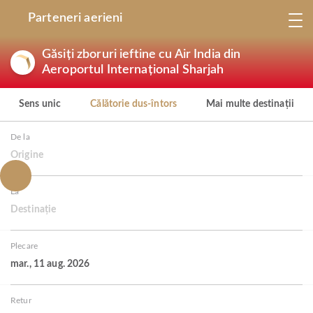
Parteneri aerieni
Găsiți zboruri ieftine cu Air India din
Aeroportul Internațional Sharjah
Sens unic
Călătorie dus-întors
Mai multe destinații
De la
Origine
La
Destinație
Plecare
mar., 11 aug. 2026
Retur