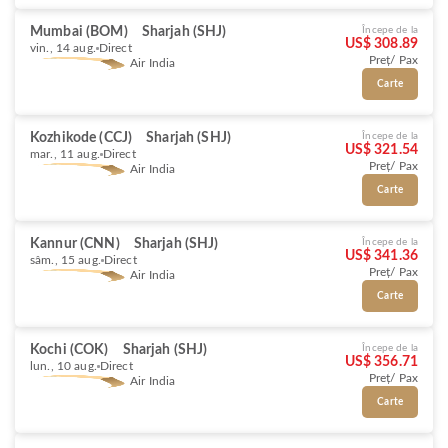
Mumbai (BOM)
Sharjah (SHJ)
Începe de la
US$ 308.89
vin., 14 aug.
Direct
Preț/ Pax
Air India
Carte
Kozhikode (CCJ)
Sharjah (SHJ)
Începe de la
US$ 321.54
mar., 11 aug.
Direct
Preț/ Pax
Air India
Carte
Kannur (CNN)
Sharjah (SHJ)
Începe de la
US$ 341.36
sâm., 15 aug.
Direct
Preț/ Pax
Air India
Carte
Kochi (COK)
Sharjah (SHJ)
Începe de la
US$ 356.71
lun., 10 aug.
Direct
Preț/ Pax
Air India
Carte