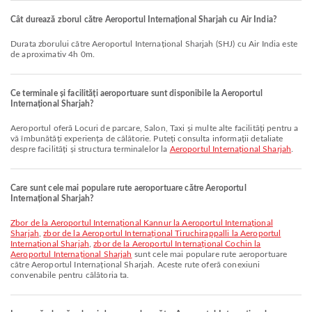
Cât durează zborul către Aeroportul Internațional Sharjah cu Air India?
Durata zborului către Aeroportul Internațional Sharjah (SHJ) cu Air India este
de aproximativ 4h 0m.
Ce terminale și facilități aeroportuare sunt disponibile la Aeroportul
Internațional Sharjah?
Aeroportul oferă Locuri de parcare, Salon, Taxi și multe alte facilități pentru a
vă îmbunătăți experiența de călătorie. Puteți consulta informații detaliate
despre facilități și structura terminalelor la
Aeroportul Internațional Sharjah
.
Care sunt cele mai populare rute aeroportuare către Aeroportul
Internațional Sharjah?
zbor de la Aeroportul Internațional Kannur la Aeroportul Internațional
Sharjah
,
zbor de la Aeroportul Internațional Tiruchirappalli la Aeroportul
Internațional Sharjah
,
zbor de la Aeroportul Internațional Cochin la
Aeroportul Internațional Sharjah
sunt cele mai populare rute aeroportuare
către Aeroportul Internațional Sharjah. Aceste rute oferă conexiuni
convenabile pentru călătoria ta.