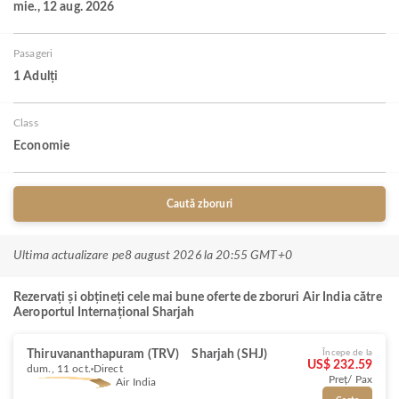
mie., 12 aug. 2026
Pasageri
1 Adulți
Class
Economie
Caută zboruri
Ultima actualizare pe
8 august 2026 la 20:55 GMT+0
Rezervați și obțineți cele mai bune oferte de zboruri Air India către
Aeroportul Internațional Sharjah
Thiruvananthapuram (TRV)
Sharjah (SHJ)
Începe de la
US$ 232.59
dum., 11 oct.
Direct
Preț/ Pax
Air India