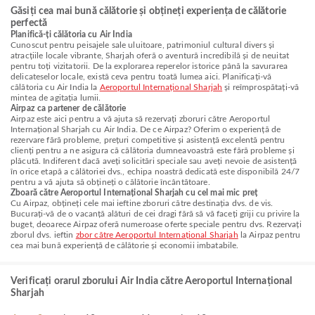
Găsiți cea mai bună călătorie și obțineți experiența de călătorie
perfectă
Planifică-ți călătoria cu Air India
Cunoscut pentru peisajele sale uluitoare, patrimoniul cultural divers și
atracțiile locale vibrante, Sharjah oferă o aventură incredibilă și de neuitat
pentru toți vizitatorii. De la explorarea reperelor istorice până la savurarea
delicateselor locale, există ceva pentru toată lumea aici. Planificați-vă
călătoria cu Air India la
Aeroportul Internațional Sharjah
și reîmprospătați-vă
mintea de agitația lumii.
Airpaz ca partener de călătorie
Airpaz este aici pentru a vă ajuta să rezervați zboruri către Aeroportul
Internațional Sharjah cu Air India. De ce Airpaz? Oferim o experiență de
rezervare fără probleme, prețuri competitive și asistență excelentă pentru
clienți pentru a ne asigura că călătoria dumneavoastră este fără probleme și
plăcută. Indiferent dacă aveți solicitări speciale sau aveți nevoie de asistență
în orice etapă a călătoriei dvs., echipa noastră dedicată este disponibilă 24/7
pentru a vă ajuta să obțineți o călătorie încântătoare.
Zboară către Aeroportul Internațional Sharjah cu cel mai mic preț
Cu Airpaz, obțineți cele mai ieftine zboruri către destinația dvs. de vis.
Bucurați-vă de o vacanță alături de cei dragi fără să vă faceți griji cu privire la
buget, deoarece Airpaz oferă numeroase oferte speciale pentru dvs. Rezervați
zborul dvs. ieftin
zbor către Aeroportul Internațional Sharjah
la Airpaz pentru
cea mai bună experiență de călătorie și economii imbatabile.
Verificați orarul zborului Air India către Aeroportul Internațional
Sharjah