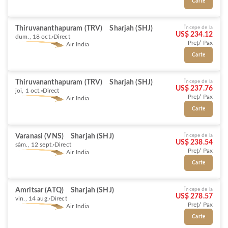
Carte
Thiruvananthapuram (TRV)
Sharjah (SHJ)
Începe de la
US$ 234.12
dum., 18 oct.
Direct
Preț/ Pax
Air India
Carte
Thiruvananthapuram (TRV)
Sharjah (SHJ)
Începe de la
US$ 237.76
joi, 1 oct.
Direct
Preț/ Pax
Air India
Carte
Varanasi (VNS)
Sharjah (SHJ)
Începe de la
US$ 238.54
sâm., 12 sept.
Direct
Preț/ Pax
Air India
Carte
Amritsar (ATQ)
Sharjah (SHJ)
Începe de la
US$ 278.57
vin., 14 aug.
Direct
Preț/ Pax
Air India
Carte