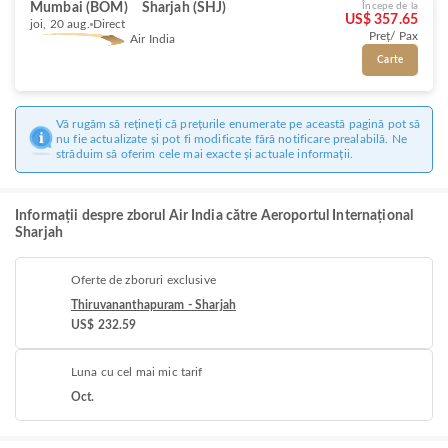
Mumbai (BOM)
Sharjah (SHJ)
Începe de la
US$ 357.65
joi, 20 aug.
Direct
Preț/ Pax
Air India
Carte
Vă rugăm să rețineți că prețurile enumerate pe această pagină pot să
nu fie actualizate și pot fi modificate fără notificare prealabilă. Ne
străduim să oferim cele mai exacte și actuale informații.
Informații despre zborul Air India către Aeroportul Internațional
Sharjah
Oferte de zboruri exclusive
Thiruvananthapuram - Sharjah
US$ 232.59
Luna cu cel mai mic tarif
Oct.