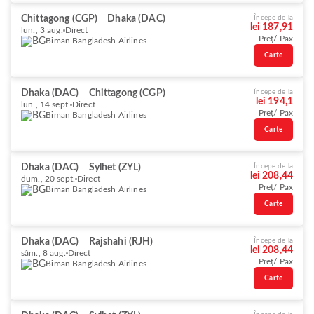
Chittagong (CGP)
Dhaka (DAC)
Începe de la
lei 187,91
lun., 3 aug.
Direct
Preț/ Pax
Biman Bangladesh Airlines
Carte
Dhaka (DAC)
Chittagong (CGP)
Începe de la
lei 194,1
lun., 14 sept.
Direct
Preț/ Pax
Biman Bangladesh Airlines
Carte
Dhaka (DAC)
Sylhet (ZYL)
Începe de la
lei 208,44
dum., 20 sept.
Direct
Preț/ Pax
Biman Bangladesh Airlines
Carte
Dhaka (DAC)
Rajshahi (RJH)
Începe de la
lei 208,44
sâm., 8 aug.
Direct
Preț/ Pax
Biman Bangladesh Airlines
Carte