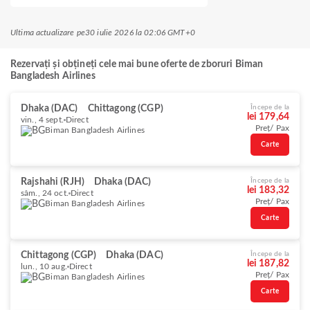
Ultima actualizare pe
30 iulie 2026 la 02:06 GMT+0
Rezervați și obțineți cele mai bune oferte de zboruri Biman
Bangladesh Airlines
Dhaka (DAC)
Chittagong (CGP)
Începe de la
lei 179,64
vin., 4 sept.
Direct
Preț/ Pax
Biman Bangladesh Airlines
Carte
Rajshahi (RJH)
Dhaka (DAC)
Începe de la
lei 183,32
sâm., 24 oct.
Direct
Preț/ Pax
Biman Bangladesh Airlines
Carte
Chittagong (CGP)
Dhaka (DAC)
Începe de la
lei 187,82
lun., 10 aug.
Direct
Preț/ Pax
Biman Bangladesh Airlines
Carte