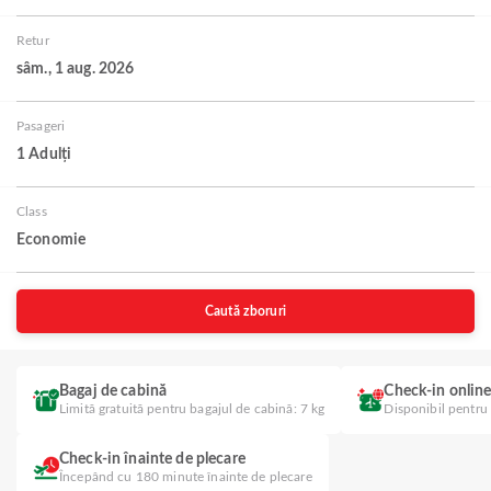
Retur
sâm., 1 aug. 2026
Pasageri
1 Adulți
Class
Economie
Caută zboruri
Bagaj de cabină
Check-in onlin
Limită gratuită pentru bagajul de cabină: 7 kg
Disponibil pentru
Check-in înainte de plecare
Începând cu 180 minute înainte de plecare