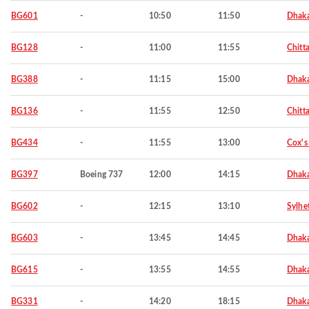
BG601
-
10:50
11:50
Dhak
BG128
-
11:00
11:55
Chitt
BG388
-
11:15
15:00
Dhak
BG136
-
11:55
12:50
Chitt
BG434
-
11:55
13:00
Cox's
BG397
Boeing 737
12:00
14:15
Dhak
BG602
-
12:15
13:10
Sylhe
BG603
-
13:45
14:45
Dhak
BG615
-
13:55
14:55
Dhak
BG331
-
14:20
18:15
Dhak