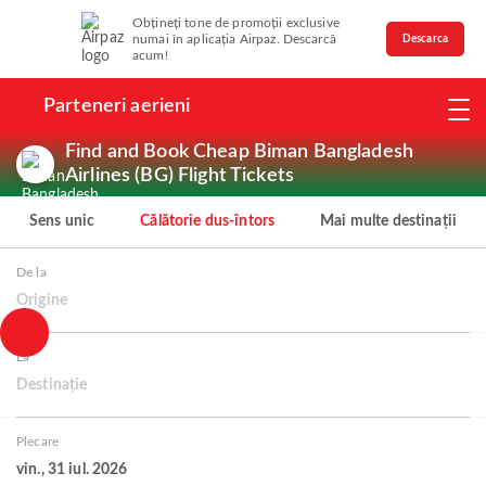
Obțineți tone de promoții exclusive
numai în aplicația Airpaz. Descarcă
Descarca
acum!
Parteneri aerieni
Find and Book Cheap Biman Bangladesh
Airlines (BG) Flight Tickets
Sens unic
Călătorie dus-întors
Mai multe destinații
De la
Origine
La
Destinație
Plecare
vin., 31 iul. 2026