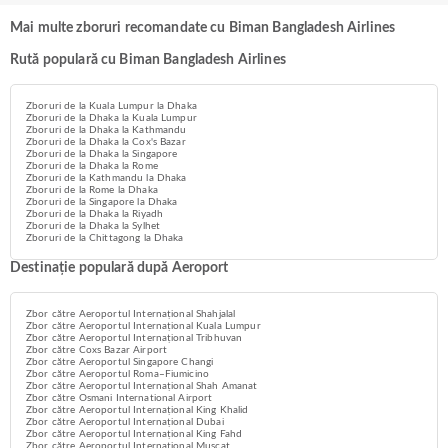
Mai multe zboruri recomandate cu Biman Bangladesh Airlines
Rută populară cu Biman Bangladesh Airlines
Zboruri de la Kuala Lumpur la Dhaka
Zboruri de la Dhaka la Kuala Lumpur
Zboruri de la Dhaka la Kathmandu
Zboruri de la Dhaka la Cox's Bazar
Zboruri de la Dhaka la Singapore
Zboruri de la Dhaka la Rome
Zboruri de la Kathmandu la Dhaka
Zboruri de la Rome la Dhaka
Zboruri de la Singapore la Dhaka
Zboruri de la Dhaka la Riyadh
Zboruri de la Dhaka la Sylhet
Zboruri de la Chittagong la Dhaka
Destinație populară după Aeroport
Zbor către Aeroportul Internațional Shahjalal
Zbor către Aeroportul Internațional Kuala Lumpur
Zbor către Aeroportul Internațional Tribhuvan
Zbor către Coxs Bazar Airport
Zbor către Aeroportul Singapore Changi
Zbor către Aeroportul Roma–Fiumicino
Zbor către Aeroportul Internațional Shah Amanat
Zbor către Osmani International Airport
Zbor către Aeroportul Internațional King Khalid
Zbor către Aeroportul Internațional Dubai
Zbor către Aeroportul Internațional King Fahd
Zbor către Aeroportul Internațional Muscat