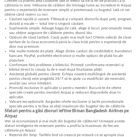
Credem că planificarea călătoriei tale ar trebui să fie la fel de plăcută ca și
călătoria în sine. Milioane de călători din întreaga lume au încredere în Airpaz
pentru o experiență de rezervare simplă și prietenoasă cu bugetul. Iată ce vei
obține când rezervi cu noi:
Căutare rapidă și ușoară: Filtrează și compară zborurile după preț, program,
durată și escale — totul într-o singură căutare.
Suplimente simple: Adaugă bagaj de cală, alege-ți locul, precomandă mese
sau obține asigurare de călătorie pentru zborul tău.
Opțiuni de clasă tarifară: Cauți puțin mai mult lux? Oferim selecții de clase
tarifare de la clasa economică până la clasa întâi pentru o experiență de
zbor mai premium.
Mai multe metode de plată: Alege dintre carduri de credit/debit, transferuri
bancare, PayPal, portofele electronice și multe opțiuni de plată locale
populare.
Confirmare fără probleme a biletului: Primești confirmarea rezervării și
biletul direct în căsuța ta de e-mail după finalizarea plății.
Asistență globală pentru clienți: Echipa noastră multilingvă de asistență
pentru clienți este pregătită 24/7 să te ajute cu modificări ale rezervării,
anulări sau orice întrebări.
Promoții exclusive în aplicație și pentru membri: Bucură-te de oferte
speciale create pentru membrii Airpaz și reduceri disponibile doar în
aplicație.
Valoare excepțională: Asigurăm oferte exclusive și tarife promoționale
speciale pentru a te lăsa să obții maximum din bugetul tău de călătorie.
Sfaturi pentru a găsi zboruri ieftine Biman Bangladesh Airlines pe
Airpaz
Vrei să economisești și mai mult din bugetul de călătorie? Urmează aceste
sfaturi inteligente de rezervare pentru a profita la maximum de fiecare
călătorie pe Airpaz:
Rezervă din timp: Tarifele tind să crească pe măsură ce se apropie ziua