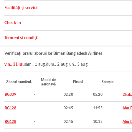
Facilități și servicii
Check-in
Termeni și condiții
Verificați orarul zborurilor Biman Bangladesh Airlines
vin., 31 iul.
sâm., 1 aug.
dum., 2 aug.
lun., 3 aug.
Model de
Zborul numărul.
Pleacă
Sosește
aeronavă
BG339
-
02:20
05:20
Dhak
BG128
-
02:45
11:55
Abu 
BG128
-
02:45
10:15
Abu 