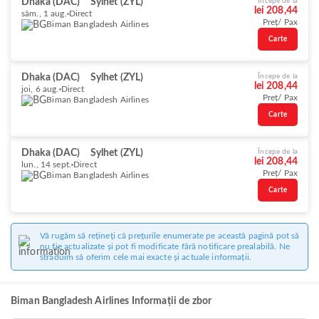
Dhaka (DAC)
Sylhet (ZYL)
Începe de la
lei 208,44
sâm., 1 aug.
Direct
Preț/ Pax
Biman Bangladesh Airlines
Carte
Dhaka (DAC)
Sylhet (ZYL)
Începe de la
lei 208,44
joi, 6 aug.
Direct
Preț/ Pax
Biman Bangladesh Airlines
Carte
Dhaka (DAC)
Sylhet (ZYL)
Începe de la
lei 208,44
lun., 14 sept.
Direct
Preț/ Pax
Biman Bangladesh Airlines
Carte
Vă rugăm să rețineți că prețurile enumerate pe această pagină pot să
nu fie actualizate și pot fi modificate fără notificare prealabilă. Ne
străduim să oferim cele mai exacte și actuale informații.
Biman Bangladesh Airlines Informații de zbor