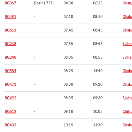
BG367
Boeing 737
04:30
06:25
Guan
BG491
-
07:10
08:10
Dhak
BG611
-
07:45
08:45
Dhak
BG248
-
07:55
08:45
Sylhe
BG248
-
08:05
08:55
Sylhe
BG584
-
08:25
14:40
Dhak
BG471
-
08:30
09:20
Dhak
BG492
-
08:35
09:30
Saidp
BG612
-
09:10
10:05
Chitt
BG433
-
10:15
11:30
Dhak