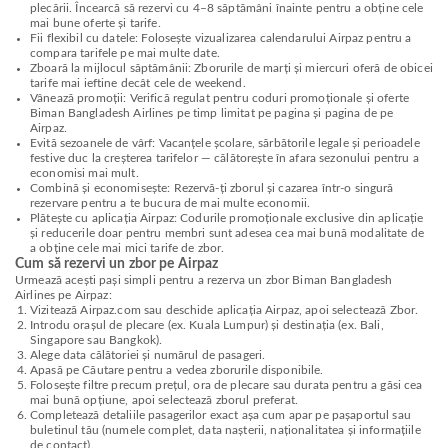
plecării. Încearcă să rezervi cu 4–8 săptămâni înainte pentru a obține cele
mai bune oferte și tarife.
Fii flexibil cu datele: Folosește vizualizarea calendarului Airpaz pentru a
compara tarifele pe mai multe date.
Zboară la mijlocul săptămânii: Zborurile de marți și miercuri oferă de obicei
tarife mai ieftine decât cele de weekend.
Vânează promoții: Verifică regulat pentru coduri promoționale și oferte
Biman Bangladesh Airlines pe timp limitat pe pagina și pagina de pe
Airpaz.
Evită sezoanele de vârf: Vacanțele școlare, sărbătorile legale și perioadele
festive duc la creșterea tarifelor — călătorește în afara sezonului pentru a
economisi mai mult.
Combină și economisește: Rezervă-ți zborul și cazarea într-o singură
rezervare pentru a te bucura de mai multe economii.
Plătește cu aplicația Airpaz: Codurile promoționale exclusive din aplicație
și reducerile doar pentru membri sunt adesea cea mai bună modalitate de
a obține cele mai mici tarife de zbor.
Cum să rezervi un zbor pe Airpaz
Urmează acești pași simpli pentru a rezerva un zbor Biman Bangladesh
Airlines pe Airpaz:
Vizitează Airpaz.com sau deschide aplicația Airpaz, apoi selectează Zbor.
Introdu orașul de plecare (ex. Kuala Lumpur) și destinația (ex. Bali,
Singapore sau Bangkok).
Alege data călătoriei și numărul de pasageri.
Apasă pe Căutare pentru a vedea zborurile disponibile.
Folosește filtre precum prețul, ora de plecare sau durata pentru a găsi cea
mai bună opțiune, apoi selectează zborul preferat.
Completează detaliile pasagerilor exact așa cum apar pe pașaportul sau
buletinul tău (numele complet, data nașterii, naționalitatea și informațiile
de contact).