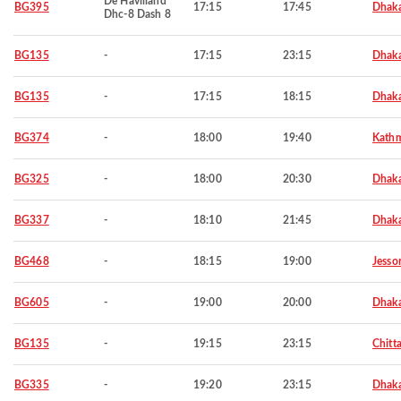
De Havilland
BG395
17:15
17:45
Dhak
Dhc-8 Dash 8
BG135
-
17:15
23:15
Dhak
BG135
-
17:15
18:15
Dhak
BG374
-
18:00
19:40
Kath
BG325
-
18:00
20:30
Dhak
BG337
-
18:10
21:45
Dhak
BG468
-
18:15
19:00
Jesso
BG605
-
19:00
20:00
Dhak
BG135
-
19:15
23:15
Chitt
BG335
-
19:20
23:15
Dhak