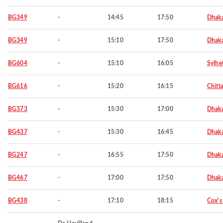
BG349
-
14:45
17:50
Dhak
BG349
-
15:10
17:50
Dhak
BG604
-
15:10
16:05
Sylhe
BG616
-
15:20
16:15
Chitt
BG373
-
15:30
17:00
Dhak
BG437
-
15:30
16:45
Dhak
BG247
-
16:55
17:50
Dhak
BG467
-
17:00
17:50
Dhak
BG438
-
17:10
18:15
Cox's