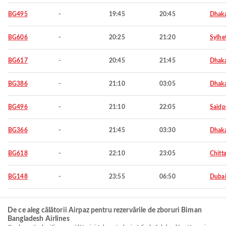
BG495
-
19:45
20:45
Dhak
BG606
-
20:25
21:20
Sylhe
BG617
-
20:45
21:45
Dhak
BG386
-
21:10
03:05
Dhak
BG496
-
21:10
22:05
Saidp
BG366
-
21:45
03:30
Dhak
BG618
-
22:10
23:05
Chitt
BG148
-
23:55
06:50
Duba
De ce aleg călătorii Airpaz pentru rezervările de zboruri Biman
Bangladesh Airlines