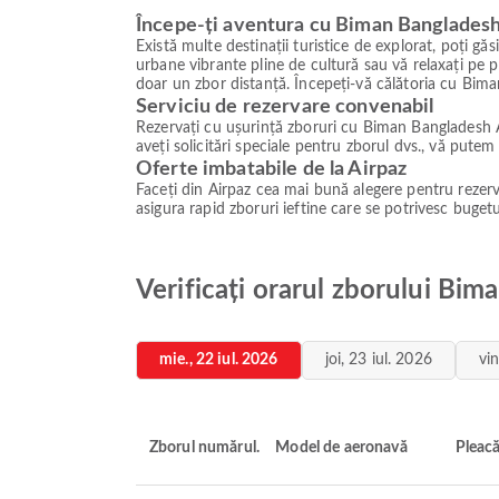
Începe-ți aventura cu Biman Bangladesh
Există multe destinații turistice de explorat, poți g
urbane vibrante pline de cultură sau vă relaxați pe pl
doar un zbor distanță. Începeți-vă călătoria cu Bim
Serviciu de rezervare convenabil
Rezervați cu ușurință zboruri cu Biman Bangladesh Air
aveți solicitări speciale pentru zborul dvs., vă put
Oferte imbatabile de la Airpaz
Faceți din Airpaz cea mai bună alegere pentru rezervă
asigura rapid zboruri ieftine care se potrivesc buget
Verificați orarul zborului Bi
mie., 22 iul. 2026
joi, 23 iul. 2026
vin
Zborul numărul.
Model de aeronavă
Pleac