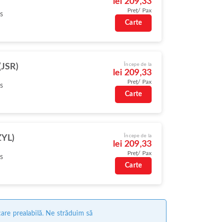
lei 209,33
Preț/ Pax
s
Carte
Începe de la
(JSR)
lei 209,33
Preț/ Pax
s
Carte
Începe de la
ZYL)
lei 209,33
Preț/ Pax
s
Carte
care prealabilă. Ne străduim să