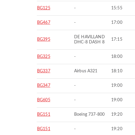
BG125
-
15:55
BG467
-
17:00
DE HAVILLAND
BG395
17:15
DHC-8 DASH 8
BG325
-
18:00
BG337
Airbus A321
18:10
BG347
-
19:00
BG605
-
19:00
BG151
Boeing 737-800
19:20
BG151
-
19:20