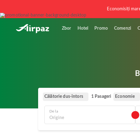
Economisiți mar
Zbor
Hotel
Promo
Comenzi
O
B
Călătorie dus-întors
Economie
1 Pasageri
De la