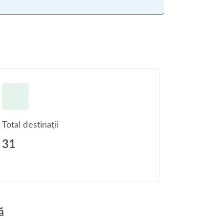
Total destinații
31
ă