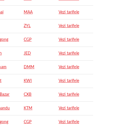
ai
MAA
Vezi tarifele
ZYL
Vezi tarifele
agong
CGP
Vezi tarifele
h
JED
Vezi tarifele
mam
DMM
Vezi tarifele
t
KWI
Vezi tarifele
 Bazar
CXB
Vezi tarifele
mandu
KTM
Vezi tarifele
agong
CGP
Vezi tarifele