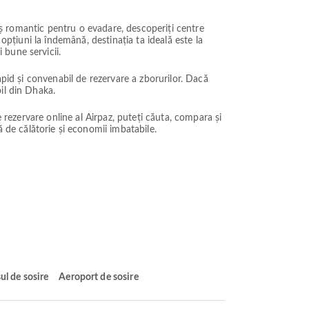
raș romantic pentru o evadare, descoperiți centre
opțiuni la îndemână, destinația ta ideală este la
 bune servicii.
apid și convenabil de rezervare a zborurilor. Dacă
il din Dhaka.
e rezervare online al Airpaz, puteți căuta, compara și
 de călătorie și economii imbatabile.
ul de sosire
Aeroport de sosire