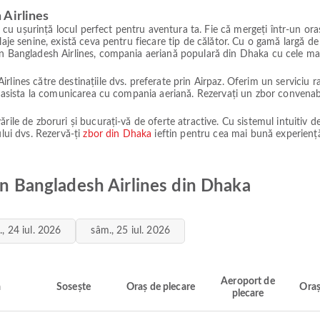
 Airlines
ăsi cu ușurință locul perfect pentru aventura ta. Fie că mergeți într-un o
aje senine, există ceva pentru fiecare tip de călător. Cu o gamă largă de 
an Bangladesh Airlines, compania aeriană populară din Dhaka cu cele mai
lines către destinațiile dvs. preferate prin Airpaz. Oferim un serviciu r
em asista la comunicarea cu compania aeriană. Rezervați un zbor convenab
rile de zboruri și bucurați-vă de oferte atractive. Cu sistemul intuitiv d
ului dvs. Rezervă-ți
zbor din Dhaka
ieftin pentru cea mai bună experiență
man Bangladesh Airlines din Dhaka
., 24 iul. 2026
sâm., 25 iul. 2026
Aeroport de
ă
Sosește
Oraș de plecare
Oraș
plecare