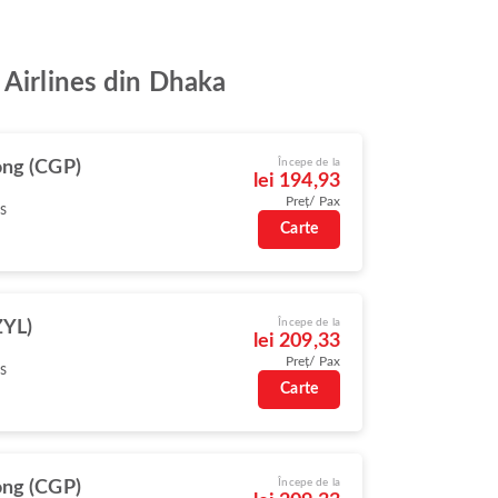
 Airlines din Dhaka
Începe de la
ong (CGP)
lei 194,93
Preț/ Pax
s
Carte
Începe de la
ZYL)
lei 209,33
Preț/ Pax
s
Carte
Începe de la
ong (CGP)