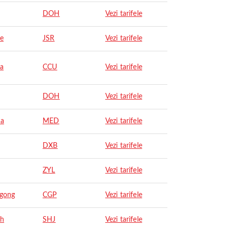
DOH
Vezi tarifele
re
JSR
Vezi tarifele
ta
CCU
Vezi tarifele
DOH
Vezi tarifele
na
MED
Vezi tarifele
DXB
Vezi tarifele
ZYL
Vezi tarifele
agong
CGP
Vezi tarifele
ah
SHJ
Vezi tarifele