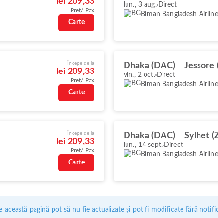
lei 209,33
lun., 3 aug.
Direct
Preț/ Pax
Biman Bangladesh Airline
Carte
Începe de la
Dhaka (DAC)
Jessore 
lei 209,33
vin., 2 oct.
Direct
Preț/ Pax
Biman Bangladesh Airline
Carte
Începe de la
Dhaka (DAC)
Sylhet (
lei 209,33
lun., 14 sept.
Direct
Preț/ Pax
Biman Bangladesh Airline
Carte
 această pagină pot să nu fie actualizate și pot fi modificate fără notifi