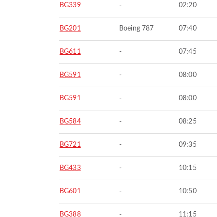
BG339
-
02:20
BG201
Boeing 787
07:40
BG611
-
07:45
BG591
-
08:00
BG591
-
08:00
BG584
-
08:25
BG721
-
09:35
BG433
-
10:15
BG601
-
10:50
BG388
-
11:15