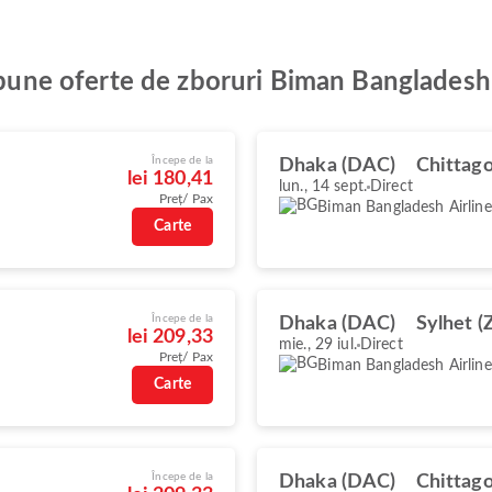
i bune oferte de zboruri Biman Bangladesh
Începe de la
Dhaka (DAC)
Chittag
lei 180,41
lun., 14 sept.
Direct
Preț/ Pax
Biman Bangladesh Airline
Carte
Începe de la
Dhaka (DAC)
Sylhet (
lei 209,33
mie., 29 iul.
Direct
Preț/ Pax
Biman Bangladesh Airline
Carte
Începe de la
Dhaka (DAC)
Chittag