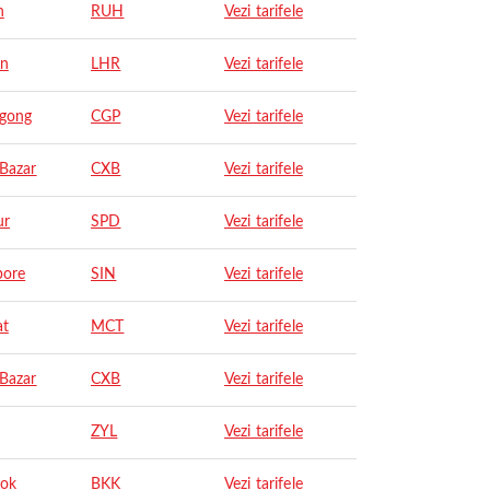
h
RUH
Vezi tarifele
on
LHR
Vezi tarifele
agong
CGP
Vezi tarifele
 Bazar
CXB
Vezi tarifele
ur
SPD
Vezi tarifele
pore
SIN
Vezi tarifele
at
MCT
Vezi tarifele
 Bazar
CXB
Vezi tarifele
ZYL
Vezi tarifele
ok
BKK
Vezi tarifele