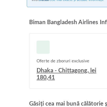
oferim cele mai exacte și actuale informații.
Biman Bangladesh Airlines Inf
Oferte de zboruri exclusive
Dhaka - Chittagong, lei
180,41
Găsiți cea mai bună călătorie 