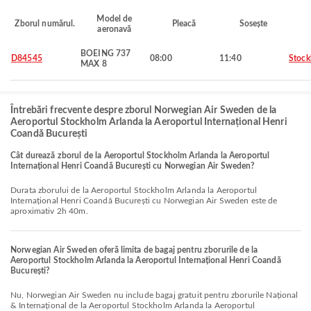
Model de
Zborul numărul.
Pleacă
Sosește
aeronavă
BOEING 737
D84545
08:00
11:40
Stoc
MAX 8
Întrebări frecvente despre zborul Norwegian Air Sweden de la
Aeroportul Stockholm Arlanda la Aeroportul Internațional Henri
Coandă București
Cât durează zborul de la Aeroportul Stockholm Arlanda la Aeroportul
Internațional Henri Coandă București cu Norwegian Air Sweden?
Durata zborului de la Aeroportul Stockholm Arlanda la Aeroportul
Internațional Henri Coandă București cu Norwegian Air Sweden este de
aproximativ 2h 40m.
Norwegian Air Sweden oferă limita de bagaj pentru zborurile de la
Aeroportul Stockholm Arlanda la Aeroportul Internațional Henri Coandă
București?
Nu, Norwegian Air Sweden nu include bagaj gratuit pentru zborurile Național
& Internațional de la Aeroportul Stockholm Arlanda la Aeroportul