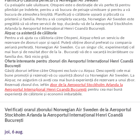
Planifică-ți călătoria perfectă cu Norwegian Air Sweden
Cu peisajele sale uluitoare, Otopeni este o destinație de vis perfectă pentru
plimbări pe îndelete, pentru a vă bucura de peisaje uimitoare și pentru a vă
bucura de atmosfera liniștită. Planificați o călătorie ușoară și plăcută cu
prietenii și familia. Pentru a vă completa vacanța, Norwegian Air Sweden este
pregătită să vă ofere servicii de top, ducându-vă de la Aeroportul Stockholm
Arlanda la Aeroportul Internațional Henri Coandă București.
Airpaz ca asistență de călătorie
Pentru a vă ajuta cu călătoria către Otopeni, Airpaz oferă un serviciu de
rezervare de zboruri ușor și rapid. Puteți obține zborul preferat cu compania
aeriană preferată, Norwegian Air Sweden. Cu un singur clic, experimentați cel
mai bun și de neuitat zbor de la la . Bucurați-vă de o vacanță încântătoare cu
familia dvs. fără nicio grijă.
Oferte interesante pentru zboruri din Aeroportul Internațional Henri Coandă
București
Găsiți zboruri ieftine către Otopeni exclusiv cu Airpaz. Descoperiți cele mai
bune promoții și rezervați-vă cu ușurință zborul cu Norwegian Air Sweden. La
Airpaz, ne asigurăm că aveți cea mai bună experiență de rezervare a unui zbor.
Rezervați zborul dvs. ieftin
zbor de la Aeroportul Stockholm Arlanda la
Aeroportul Internațional Henri Coandă București
pentru cea mai bună
experiență de călătorie și economii imbatabile.
Verificați orarul zborului Norwegian Air Sweden de la Aeroportul
Stockholm Arlanda la Aeroportul Internațional Henri Coandă
București
joi, 6 aug.