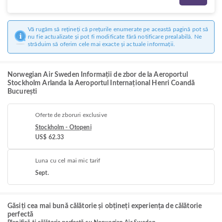
Vă rugăm să rețineți că prețurile enumerate pe această pagină pot să
nu fie actualizate și pot fi modificate fără notificare prealabilă. Ne
străduim să oferim cele mai exacte și actuale informații.
Norwegian Air Sweden Informații de zbor de la Aeroportul
Stockholm Arlanda la Aeroportul Internațional Henri Coandă
București
Oferte de zboruri exclusive
Stockholm - Otopeni
US$ 62.33
Luna cu cel mai mic tarif
Sept.
Găsiți cea mai bună călătorie și obțineți experiența de călătorie
perfectă