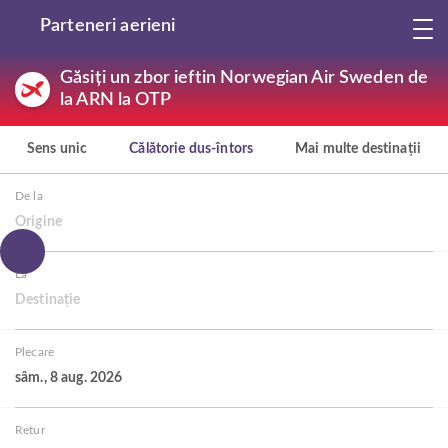
Parteneri aerieni
Găsiți un zbor ieftin Norwegian Air Sweden de
la ARN la OTP
Sens unic
Călătorie dus-întors
Mai multe destinații
De la
Origine
La
Destinație
Plecare
sâm., 8 aug. 2026
Retur