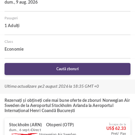
dum., 9 aug. 2026
Pasageri
1 Adulți
Class
Economie
Caută zboruri
Ultima actualizare pe
2 august 2026 la 18:35 GMT+0
Rezervați și obțineți cele mai bune oferte de zboruri Norwegian Air
Sweden de la Aeroportul Stockholm Arlanda la Aeroportul
Internațional Henri Coandă București
Stockholm (ARN)
Otopeni (OTP)
Începe de la
US$ 62.33
dum., 6 sept.
Direct
Preț/ Pax
Norwegian Air Sweden