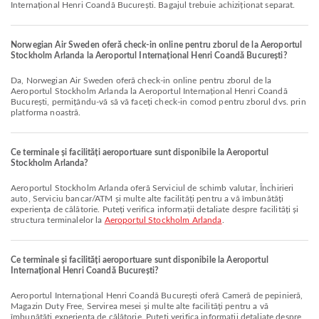
Internațional Henri Coandă București. Bagajul trebuie achiziționat separat.
Norwegian Air Sweden oferă check-in online pentru zborul de la Aeroportul
Stockholm Arlanda la Aeroportul Internațional Henri Coandă București?
Da, Norwegian Air Sweden oferă check-in online pentru zborul de la
Aeroportul Stockholm Arlanda la Aeroportul Internațional Henri Coandă
București, permițându-vă să vă faceți check-in comod pentru zborul dvs. prin
platforma noastră.
Ce terminale și facilități aeroportuare sunt disponibile la Aeroportul
Stockholm Arlanda?
Aeroportul Stockholm Arlanda oferă Serviciul de schimb valutar, Închirieri
auto, Serviciu bancar/ATM și multe alte facilități pentru a vă îmbunătăți
experiența de călătorie. Puteți verifica informații detaliate despre facilități și
structura terminalelor la
Aeroportul Stockholm Arlanda
.
Ce terminale și facilități aeroportuare sunt disponibile la Aeroportul
Internațional Henri Coandă București?
Aeroportul Internațional Henri Coandă București oferă Cameră de pepinieră,
Magazin Duty Free, Servirea mesei și multe alte facilități pentru a vă
îmbunătăți experiența de călătorie. Puteți verifica informații detaliate despre