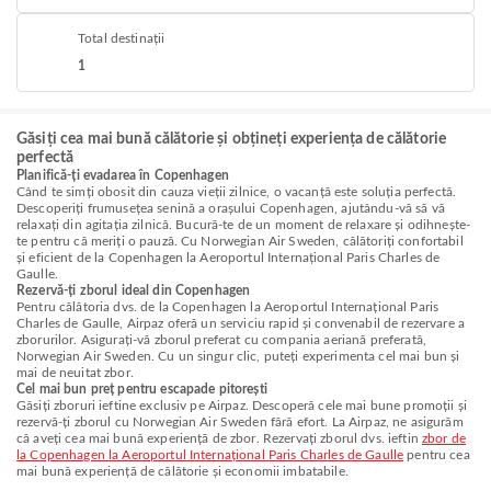
Total destinații
1
Găsiți cea mai bună călătorie și obțineți experiența de călătorie
perfectă
Planifică-ți evadarea în Copenhagen
Când te simți obosit din cauza vieții zilnice, o vacanță este soluția perfectă.
Descoperiți frumusețea senină a orașului Copenhagen, ajutându-vă să vă
relaxați din agitația zilnică. Bucură-te de un moment de relaxare și odihnește-
te pentru că meriți o pauză. Cu Norwegian Air Sweden, călătoriți confortabil
și eficient de la Copenhagen la Aeroportul Internațional Paris Charles de
Gaulle.
Rezervă-ți zborul ideal din Copenhagen
Pentru călătoria dvs. de la Copenhagen la Aeroportul Internațional Paris
Charles de Gaulle, Airpaz oferă un serviciu rapid și convenabil de rezervare a
zborurilor. Asigurați-vă zborul preferat cu compania aeriană preferată,
Norwegian Air Sweden. Cu un singur clic, puteți experimenta cel mai bun și
mai de neuitat zbor.
Cel mai bun preț pentru escapade pitorești
Găsiți zboruri ieftine exclusiv pe Airpaz. Descoperă cele mai bune promoții și
rezervă-ți zborul cu Norwegian Air Sweden fără efort. La Airpaz, ne asigurăm
că aveți cea mai bună experiență de zbor. Rezervați zborul dvs. ieftin
zbor de
la Copenhagen la Aeroportul Internațional Paris Charles de Gaulle
pentru cea
mai bună experiență de călătorie și economii imbatabile.