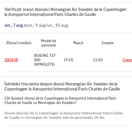
Verificați orarul zborului Norwegian Air Sweden de la Copenhagen
la Aeroportul Internațional Paris Charles de Gaulle
vin., 7 aug.
dum., 9 aug.
lun., 10 aug.
Model de
Zborul numărul.
Pleacă
Sosește
aeronavă
BOEING 737-
D83638
800
19:20
21:20
Cope
(WINGLETS)
Întrebări frecvente despre zborul Norwegian Air Sweden de la
Copenhagen la Aeroportul Internațional Paris Charles de Gaulle
Cât durează zborul de la Copenhagen la Aeroportul Internațional Paris
Charles de Gaulle cu Norwegian Air Sweden?
Durata zborului de la Copenhagen la Aeroportul Internațional Paris Charles
de Gaulle cu Norwegian Air Sweden este de aproximativ 2h 0m.