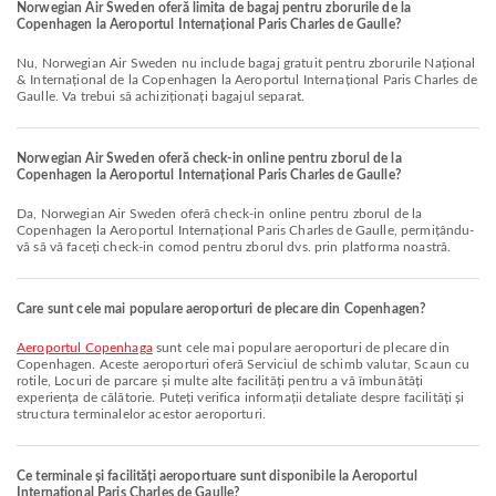
Norwegian Air Sweden oferă limita de bagaj pentru zborurile de la
Copenhagen la Aeroportul Internațional Paris Charles de Gaulle?
Nu, Norwegian Air Sweden nu include bagaj gratuit pentru zborurile Național
& Internațional de la Copenhagen la Aeroportul Internațional Paris Charles de
Gaulle. Va trebui să achiziționați bagajul separat.
Norwegian Air Sweden oferă check-in online pentru zborul de la
Copenhagen la Aeroportul Internațional Paris Charles de Gaulle?
Da, Norwegian Air Sweden oferă check-in online pentru zborul de la
Copenhagen la Aeroportul Internațional Paris Charles de Gaulle, permițându-
vă să vă faceți check-in comod pentru zborul dvs. prin platforma noastră.
Care sunt cele mai populare aeroporturi de plecare din Copenhagen?
Aeroportul Copenhaga
sunt cele mai populare aeroporturi de plecare din
Copenhagen. Aceste aeroporturi oferă Serviciul de schimb valutar, Scaun cu
rotile, Locuri de parcare și multe alte facilități pentru a vă îmbunătăți
experiența de călătorie. Puteți verifica informații detaliate despre facilități și
structura terminalelor acestor aeroporturi.
Ce terminale și facilități aeroportuare sunt disponibile la Aeroportul
Internațional Paris Charles de Gaulle?