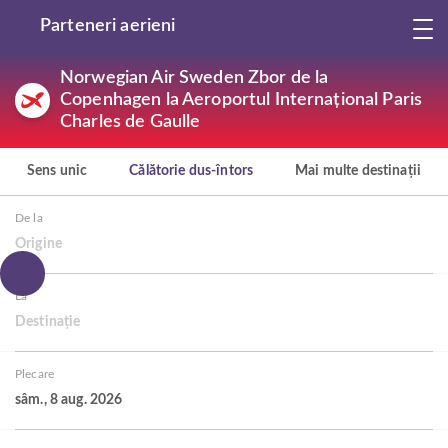
Parteneri aerieni
Norwegian Air Sweden Zbor de la
Copenhagen la Aeroportul Internațional Paris
Charles de Gaulle
Sens unic
Călătorie dus-întors
Mai multe destinații
De la
Origine
La
Destinație
Plecare
sâm., 8 aug. 2026