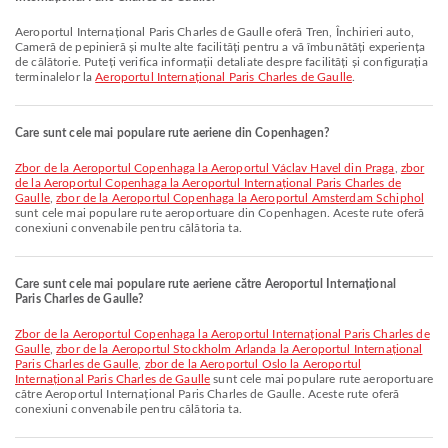
Aeroportul Internațional Paris Charles de Gaulle oferă Tren, Închirieri auto,
Cameră de pepinieră și multe alte facilități pentru a vă îmbunătăți experiența
de călătorie. Puteți verifica informații detaliate despre facilități și configurația
terminalelor la
Aeroportul Internațional Paris Charles de Gaulle
.
Care sunt cele mai populare rute aeriene din Copenhagen?
zbor de la Aeroportul Copenhaga la Aeroportul Václav Havel din Praga
,
zbor
de la Aeroportul Copenhaga la Aeroportul Internațional Paris Charles de
Gaulle
,
zbor de la Aeroportul Copenhaga la Aeroportul Amsterdam Schiphol
sunt cele mai populare rute aeroportuare din Copenhagen. Aceste rute oferă
conexiuni convenabile pentru călătoria ta.
Care sunt cele mai populare rute aeriene către Aeroportul Internațional
Paris Charles de Gaulle?
zbor de la Aeroportul Copenhaga la Aeroportul Internațional Paris Charles de
Gaulle
,
zbor de la Aeroportul Stockholm Arlanda la Aeroportul Internațional
Paris Charles de Gaulle
,
zbor de la Aeroportul Oslo la Aeroportul
Internațional Paris Charles de Gaulle
sunt cele mai populare rute aeroportuare
către Aeroportul Internațional Paris Charles de Gaulle. Aceste rute oferă
conexiuni convenabile pentru călătoria ta.