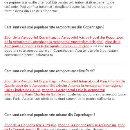
de pepinieră și multe alte facilități pentru a-ți îmbunătăți experiența de
călătorie. Poți verifica informații detaliate despre facilități și structura
terminalelor din aceste aeroporturi.
Care sunt cele mai populare rute aeroportuare din Copenhagen?
zbor de la Aeroportul Copenhaga la Aeroportul Václav Havel din Praga
,
zbor
de la Aeroportul Copenhaga la Aeroportul Amsterdam Schiphol
,
zbor de la
Aeroportul Copenhaga la Aeroportul Roma–Fiumicino
sunt cele mai
populare rute aeroportuare din Copenhagen. Aceste rute oferă conexiuni
convenabile pentru călătoria ta.
Care sunt cele mai populare rute aeroportuare către Paris?
zbor de la Aeroportul Copenhaga la Aeroportul Internațional Paris Charles de
Gaulle
,
zbor de la Aeroportul Stockholm Arlanda la Aeroportul Internațional
Paris Charles de Gaulle
,
zbor de la Aeroportul Oslo la Aeroportul
Internațional Paris Charles de Gaulle
sunt cele mai populare rute aeroportuare
către Paris. Aceste rute oferă conexiuni convenabile pentru călătoria ta.
Care sunt cele mai populare rute urbane din Copenhagen?
zbor de la Copenhagen la Prague
,
zbor de la Copenhagen la Amsterdam
,
zbor
de la Copenhagen la Rome
sunt cele mai populare rute urbane din