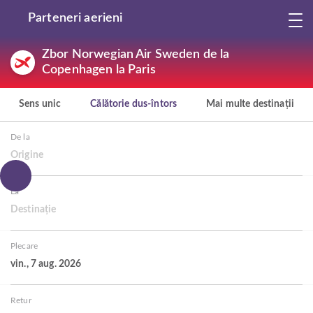
Parteneri aerieni
Zbor Norwegian Air Sweden de la
Copenhagen la Paris
Sens unic
Călătorie dus-întors
Mai multe destinații
De la
Origine
La
Destinație
Plecare
vin., 7 aug. 2026
Retur