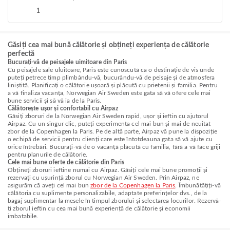
1
Găsiți cea mai bună călătorie și obțineți experiența de călătorie
perfectă
Bucurați-vă de peisajele uimitoare din Paris
Cu peisajele sale uluitoare, Paris este cunoscută ca o destinație de vis unde
puteți petrece timp plimbându-vă, bucurându-vă de peisaje și de atmosfera
liniștită. Planificați o călătorie ușoară și plăcută cu prietenii și familia. Pentru
a vă finaliza vacanța, Norwegian Air Sweden este gata să vă ofere cele mai
bune servicii și să vă ia de la Paris.
Călătorește ușor și confortabil cu Airpaz
Găsiți zboruri de la Norwegian Air Sweden rapid, ușor și ieftin cu ajutorul
Airpaz. Cu un singur clic, puteți experimenta cel mai bun și mai de neuitat
zbor de la Copenhagen la Paris. Pe de altă parte, Airpaz vă pune la dispoziție
o echipă de servicii pentru clienți care este întotdeauna gata să vă ajute cu
orice întrebări. Bucurați-vă de o vacanță plăcută cu familia, fără a vă face griji
pentru planurile de călătorie.
Cele mai bune oferte de călătorie din Paris
Obțineți zboruri ieftine numai cu Airpaz. Găsiți cele mai bune promoții și
rezervați cu ușurință zborul cu Norwegian Air Sweden. Prin Airpaz, ne
asigurăm că aveți cel mai bun
zbor de la Copenhagen la Paris
. Îmbunătățiți-vă
călătoria cu suplimente personalizabile, adaptate preferințelor dvs., de la
bagaj suplimentar la mesele în timpul zborului și selectarea locurilor. Rezervă-
ți zborul ieftin cu cea mai bună experiență de călătorie și economii
imbatabile.