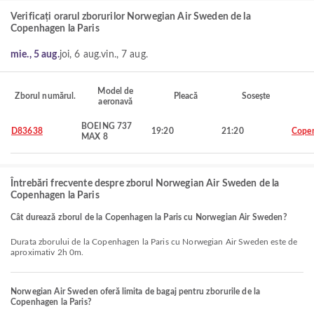
Verificați orarul zborurilor Norwegian Air Sweden de la
Copenhagen la Paris
mie., 5 aug.
joi, 6 aug.
vin., 7 aug.
Model de
Zborul numărul.
Pleacă
Sosește
aeronavă
BOEING 737
D83638
19:20
21:20
Cope
MAX 8
Întrebări frecvente despre zborul Norwegian Air Sweden de la
Copenhagen la Paris
Cât durează zborul de la Copenhagen la Paris cu Norwegian Air Sweden?
Durata zborului de la Copenhagen la Paris cu Norwegian Air Sweden este de
aproximativ 2h 0m.
Norwegian Air Sweden oferă limita de bagaj pentru zborurile de la
Copenhagen la Paris?