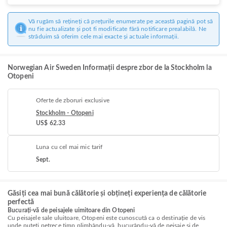
Vă rugăm să rețineți că prețurile enumerate pe această pagină pot să
nu fie actualizate și pot fi modificate fără notificare prealabilă. Ne
străduim să oferim cele mai exacte și actuale informații.
Norwegian Air Sweden Informații despre zbor de la Stockholm la
Otopeni
Oferte de zboruri exclusive
Stockholm - Otopeni
US$ 62.33
Luna cu cel mai mic tarif
Sept.
Găsiți cea mai bună călătorie și obțineți experiența de călătorie
perfectă
Bucurați-vă de peisajele uimitoare din Otopeni
Cu peisajele sale uluitoare, Otopeni este cunoscută ca o destinație de vis
unde puteți petrece timp plimbându-vă, bucurându-vă de peisaje și de