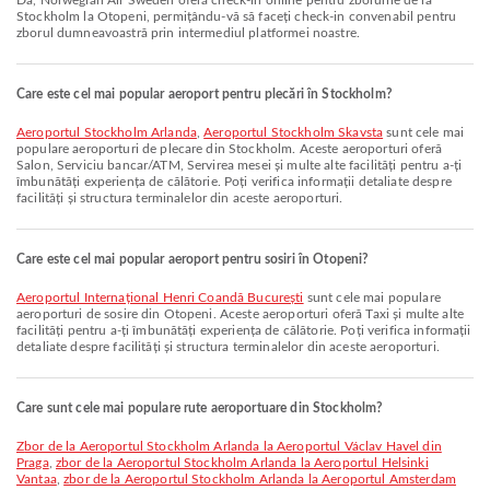
Da, Norwegian Air Sweden oferă check-in online pentru zborurile de la
Stockholm la Otopeni, permițându-vă să faceți check-in convenabil pentru
zborul dumneavoastră prin intermediul platformei noastre.
Care este cel mai popular aeroport pentru plecări în Stockholm?
Aeroportul Stockholm Arlanda
,
Aeroportul Stockholm Skavsta
sunt cele mai
populare aeroporturi de plecare din Stockholm. Aceste aeroporturi oferă
Salon, Serviciu bancar/ATM, Servirea mesei și multe alte facilități pentru a-ți
îmbunătăți experiența de călătorie. Poți verifica informații detaliate despre
facilități și structura terminalelor din aceste aeroporturi.
Care este cel mai popular aeroport pentru sosiri în Otopeni?
Aeroportul Internațional Henri Coandă București
sunt cele mai populare
aeroporturi de sosire din Otopeni. Aceste aeroporturi oferă Taxi și multe alte
facilități pentru a-ți îmbunătăți experiența de călătorie. Poți verifica informații
detaliate despre facilități și structura terminalelor din aceste aeroporturi.
Care sunt cele mai populare rute aeroportuare din Stockholm?
zbor de la Aeroportul Stockholm Arlanda la Aeroportul Václav Havel din
Praga
,
zbor de la Aeroportul Stockholm Arlanda la Aeroportul Helsinki
Vantaa
,
zbor de la Aeroportul Stockholm Arlanda la Aeroportul Amsterdam