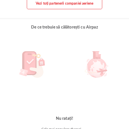
Vezi toți partenerii companiei aeriene
De ce trebuie să călătorești cu Airpaz
Nu ratați!