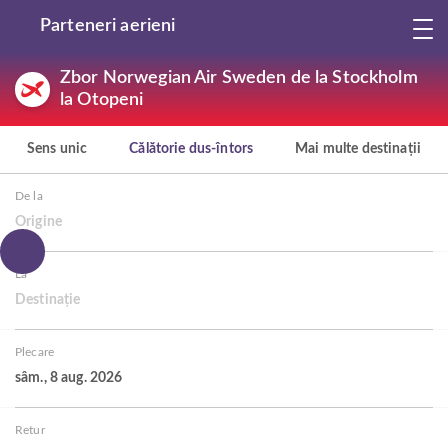
Parteneri aerieni
Zbor Norwegian Air Sweden de la Stockholm
la Otopeni
Sens unic
Călătorie dus-întors
Mai multe destinații
De la
Origine
La
Destinație
Plecare
sâm., 8 aug. 2026
Retur