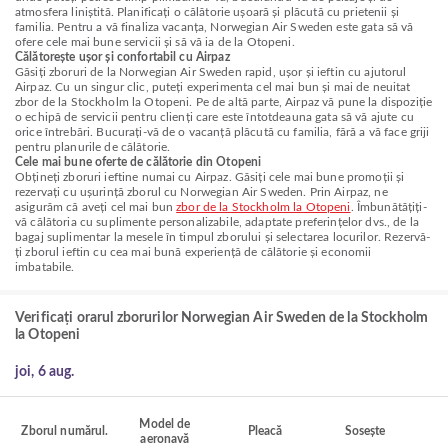
atmosfera liniștită. Planificați o călătorie ușoară și plăcută cu prietenii și
familia. Pentru a vă finaliza vacanța, Norwegian Air Sweden este gata să vă
ofere cele mai bune servicii și să vă ia de la Otopeni.
Călătorește ușor și confortabil cu Airpaz
Găsiți zboruri de la Norwegian Air Sweden rapid, ușor și ieftin cu ajutorul
Airpaz. Cu un singur clic, puteți experimenta cel mai bun și mai de neuitat
zbor de la Stockholm la Otopeni. Pe de altă parte, Airpaz vă pune la dispoziție
o echipă de servicii pentru clienți care este întotdeauna gata să vă ajute cu
orice întrebări. Bucurați-vă de o vacanță plăcută cu familia, fără a vă face griji
pentru planurile de călătorie.
Cele mai bune oferte de călătorie din Otopeni
Obțineți zboruri ieftine numai cu Airpaz. Găsiți cele mai bune promoții și
rezervați cu ușurință zborul cu Norwegian Air Sweden. Prin Airpaz, ne
asigurăm că aveți cel mai bun
zbor de la Stockholm la Otopeni
. Îmbunătățiți-
vă călătoria cu suplimente personalizabile, adaptate preferințelor dvs., de la
bagaj suplimentar la mesele în timpul zborului și selectarea locurilor. Rezervă-
ți zborul ieftin cu cea mai bună experiență de călătorie și economii
imbatabile.
Verificați orarul zborurilor Norwegian Air Sweden de la Stockholm
la Otopeni
joi, 6 aug.
Model de
Zborul numărul.
Pleacă
Sosește
aeronavă