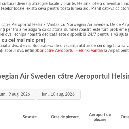
ultural divers și atracțiile locale vibrante, Helsinki oferă o aventură incre
ateselor locale, există ceva pentru toată lumea aici. Planificați-vă călă
ruri către Aeroportul Helsinki Vantaa cu Norwegian Air Sweden. De ce Air
enți pentru a ne asigura că călătoria dumneavoastră este fără probleme și 
iei dvs., echipa noastră dedicată este disponibilă 24/7 pentru a vă ajuta 
 cu cel mai mic preț
inația dvs. de vis. Bucurați-vă de o vacanță alături de cei dragi fără să vă
i zborul dvs. ieftin
zbor către Aeroportul Helsinki Vantaa
la Airpaz pent
rwegian Air Sweden către Aeroportul Helsi
um., 9 aug. 2026
lun., 10 aug. 2026
Aeroport de
ă
Sosește
Oraș de plecare
Oraș
plecare