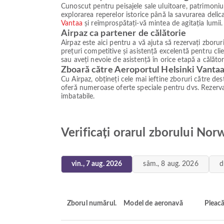
Cunoscut pentru peisajele sale uluitoare, patrimoniul c
explorarea reperelor istorice până la savurarea delic
Vantaa
și reîmprospătați-vă mintea de agitația lumii.
Airpaz ca partener de călătorie
Airpaz este aici pentru a vă ajuta să rezervați zbo
prețuri competitive și asistență excelentă pentru cli
sau aveți nevoie de asistență în orice etapă a călător
Zboară către Aeroportul Helsinki Vantaa
Cu Airpaz, obțineți cele mai ieftine zboruri către dest
oferă numeroase oferte speciale pentru dvs. Rezervaț
imbatabile.
Verificați orarul zborului No
vin., 7 aug. 2026
sâm., 8 aug. 2026
d
Zborul numărul.
Model de aeronavă
Pleac