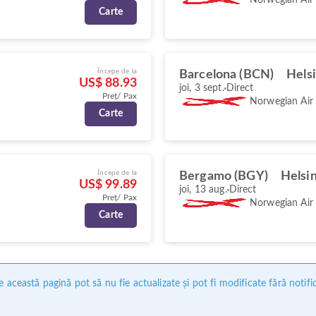
Carte
Începe de la
Barcelona (BCN)
Helsi
US$ 88.93
joi, 3 sept.
Direct
Preț/ Pax
Norwegian Air
Carte
Începe de la
Bergamo (BGY)
Helsin
US$ 99.89
joi, 13 aug.
Direct
Preț/ Pax
Norwegian Air
Carte
 această pagină pot să nu fie actualizate și pot fi modificate fără notifi