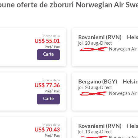
i bune oferte de zboruri Norwegian Air S
Începe de la
Rovaniemi (RVN)
Hels
US$ 55.01
joi, 20 aug.
Direct
Preț/ Pax
Norwegian Air
Carte
Începe de la
Bergamo (BGY)
Helsin
US$ 77.36
joi, 20 aug.
Direct
Preț/ Pax
Norwegian Air
Carte
Începe de la
Rovaniemi (RVN)
Hels
US$ 70.43
joi, 13 aug.
Direct
Preț/ Pax
Norwegian Air