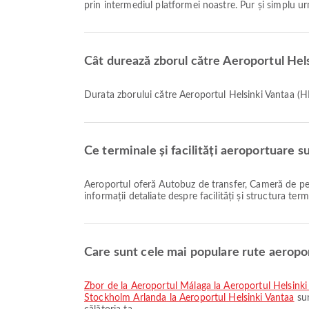
prin intermediul platformei noastre. Pur și simplu urm
Cât durează zborul către Aeroportul He
Durata zborului către Aeroportul Helsinki Vantaa
Ce terminale și facilități aeroportuare s
Aeroportul oferă Autobuz de transfer, Cameră de pepinieră, Serviciul de schimb valutar și multe alte facilități pentru a vă îmbunătăți experiența de călătorie. Puteți consulta
informații detaliate despre facilități și structura term
Care sunt cele mai populare rute aeropo
zbor de la Aeroportul Málaga la Aeroportul Helsinki
Stockholm Arlanda la Aeroportul Helsinki Vantaa
sun