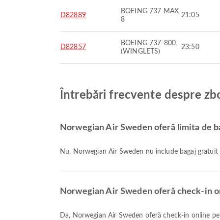
BOEING 737 MAX
D82889
21:05
8
BOEING 737-800
D82857
23:50
(WINGLETS)
Întrebări frecvente despre z
Norwegian Air Sweden oferă limita de ba
Nu, Norwegian Air Sweden nu include bagaj gratuit p
Norwegian Air Sweden oferă check-in on
Da, Norwegian Air Sweden oferă check-in online pentru zborurile către Aeroportul Helsinki Vantaa, permițându-vă să faceți check-in convenabil pentru zborul dumneavoastră