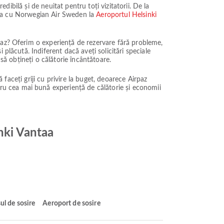
dibilă și de neuitat pentru toți vizitatorii. De la
toria cu Norwegian Air Sweden la
Aeroportul Helsinki
paz? Oferim o experiență de rezervare fără probleme,
plăcută. Indiferent dacă aveți solicitări speciale
să obțineți o călătorie încântătoare.
 faceți griji cu privire la buget, deoarece Airpaz
ru cea mai bună experiență de călătorie și economii
nki Vantaa
ul de sosire
Aeroport de sosire