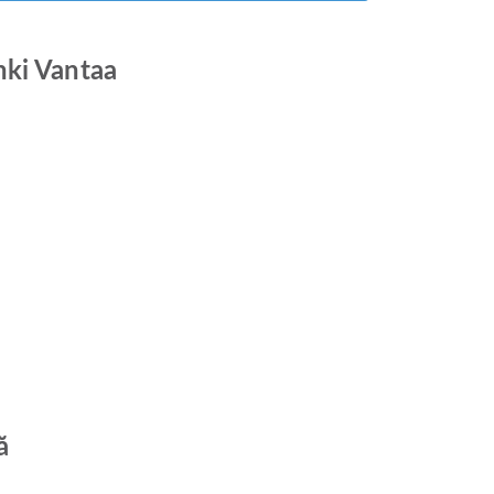
nki Vantaa
ă