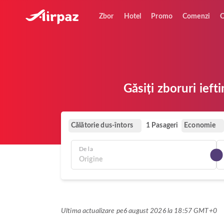
Zbor
Hotel
Promo
Comenzi
O
Găsiți zboruri ief
Călătorie dus-întors
Economie
1 Pasageri
De la
Ultima actualizare pe
6 august 2026 la 18:57 GMT+0