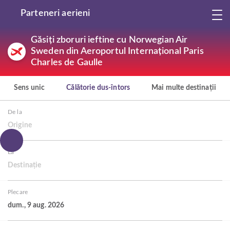
Parteneri aerieni
Găsiți zboruri ieftine cu Norwegian Air
Sweden din Aeroportul Internațional Paris
Charles de Gaulle
Sens unic
Călătorie dus-întors
Mai multe destinații
De la
Origine
La
Destinație
Plecare
dum., 9 aug. 2026