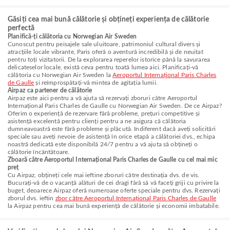
Găsiți cea mai bună călătorie și obțineți experiența de călătorie
perfectă
Planifică-ți călătoria cu Norwegian Air Sweden
Cunoscut pentru peisajele sale uluitoare, patrimoniul cultural divers și
atracțiile locale vibrante, Paris oferă o aventură incredibilă și de neuitat
pentru toți vizitatorii. De la explorarea reperelor istorice până la savurarea
delicateselor locale, există ceva pentru toată lumea aici. Planificați-vă
călătoria cu Norwegian Air Sweden la
Aeroportul Internațional Paris Charles
de Gaulle
și reîmprospătați-vă mintea de agitația lumii.
Airpaz ca partener de călătorie
Airpaz este aici pentru a vă ajuta să rezervați zboruri către Aeroportul
Internațional Paris Charles de Gaulle cu Norwegian Air Sweden. De ce Airpaz?
Oferim o experiență de rezervare fără probleme, prețuri competitive și
asistență excelentă pentru clienți pentru a ne asigura că călătoria
dumneavoastră este fără probleme și plăcută. Indiferent dacă aveți solicitări
speciale sau aveți nevoie de asistență în orice etapă a călătoriei dvs., echipa
noastră dedicată este disponibilă 24/7 pentru a vă ajuta să obțineți o
călătorie încântătoare.
Zboară către Aeroportul Internațional Paris Charles de Gaulle cu cel mai mic
preț
Cu Airpaz, obțineți cele mai ieftine zboruri către destinația dvs. de vis.
Bucurați-vă de o vacanță alături de cei dragi fără să vă faceți griji cu privire la
buget, deoarece Airpaz oferă numeroase oferte speciale pentru dvs. Rezervați
zborul dvs. ieftin
zbor către Aeroportul Internațional Paris Charles de Gaulle
la Airpaz pentru cea mai bună experiență de călătorie și economii imbatabile.