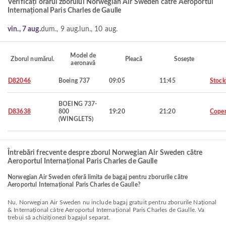
Verificați orarul zborului Norwegian Air Sweden către Aeroportul
Internațional Paris Charles de Gaulle
vin., 7 aug.
dum., 9 aug.
lun., 10 aug.
Model de
Zborul numărul.
Pleacă
Sosește
aeronavă
D82046
Boeing 737
09:05
11:45
Stoc
BOEING 737-
D83638
800
19:20
21:20
Cope
(WINGLETS)
Întrebări frecvente despre zborul Norwegian Air Sweden către
Aeroportul Internațional Paris Charles de Gaulle
Norwegian Air Sweden oferă limita de bagaj pentru zborurile către
Aeroportul Internațional Paris Charles de Gaulle?
Nu, Norwegian Air Sweden nu include bagaj gratuit pentru zborurile Național
& Internațional către Aeroportul Internațional Paris Charles de Gaulle. Va
trebui să achiziționezi bagajul separat.