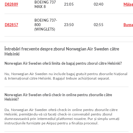
BOEING 737
D82889
21:05
02:40
Mála
MAX 8
BOEING 737-
D82857
800
23:50
02:55
Burga
(WINGLETS)
Întrebări frecvente despre zborul Norwegian Air Sweden către
Helsinki
Norwegian Air Sweden oferă limita de bagaj pentru zborul către Helsinki?
Nu, Norwegian Air Sweden nu include bagaj gratuit pentru zborurile Național
& Internațional către Helsinki. Bagajul trebuie achiziționat separat.
Norwegian Air Sweden oferă check-in online pentru zborurile către
Helsinki?
Da, Norwegian Air Sweden oferă check-in online pentru zborurile către
Helsinki, permițându-vă să faceți check-in convenabil pentru zborul
dumneavoastră prin intermediul platformei noastre. Pur și simplu urmați
instrucțiunile furnizate pe Airpaz pentru a finaliza procesul.