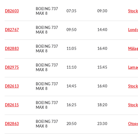
BOEING 737
D82603
07:35
09:30
Stoc
MAX 8
BOEING 737
D82767
09:50
14:40
Lond
MAX 8
BOEING 737
D82883
11:05
16:40
Mála
MAX 8
BOEING 737
D82975
11:10
15:45
Larna
MAX 8
BOEING 737
D82613
14:45
16:40
Stoc
MAX 8
BOEING 737
D82615
16:25
18:20
Stoc
MAX 8
BOEING 737
D82863
20:50
23:30
Otop
MAX 8