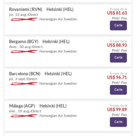
Rovaniemi (RVN)
Helsinki (HEL)
Începe de la
US$ 81.63
joi, 13 aug.
Direct
Preț/ Pax
Norwegian Air Sweden
Carte
Bergamo (BGY)
Helsinki (HEL)
Începe de la
US$ 88.93
dum., 30 aug.
Direct
Preț/ Pax
Norwegian Air Sweden
Carte
Barcelona (BCN)
Helsinki (HEL)
Începe de la
US$ 96.71
joi, 3 sept.
Direct
Preț/ Pax
Norwegian Air Sweden
Carte
Málaga (AGP)
Helsinki (HEL)
Începe de la
US$ 99.89
mie., 19 aug.
Direct
Preț/ Pax
Norwegian Air Sweden
Carte