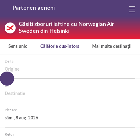
Parteneri aerieni
Găsiți zboruri ieftine cu Norwegian Air
Sweden din Helsinki
Sens unic
Călătorie dus-întors
Mai multe destinații
De la
Origine
La
Destinație
Plecare
sâm., 8 aug. 2026
Retur