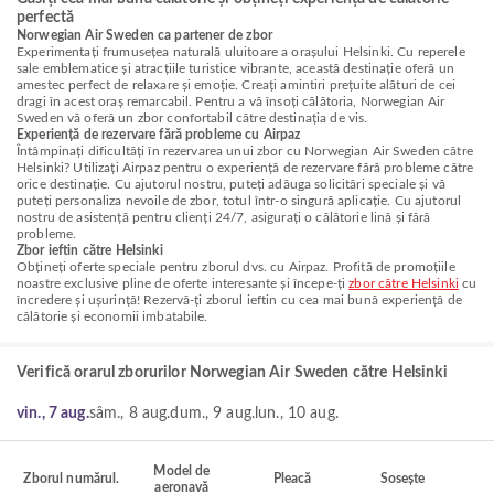
perfectă
Norwegian Air Sweden ca partener de zbor
Experimentați frumusețea naturală uluitoare a orașului Helsinki. Cu reperele
sale emblematice și atracțiile turistice vibrante, această destinație oferă un
amestec perfect de relaxare și emoție. Creați amintiri prețuite alături de cei
dragi în acest oraș remarcabil. Pentru a vă însoți călătoria, Norwegian Air
Sweden vă oferă un zbor confortabil către destinația de vis.
Experiență de rezervare fără probleme cu Airpaz
Întâmpinați dificultăți în rezervarea unui zbor cu Norwegian Air Sweden către
Helsinki? Utilizați Airpaz pentru o experiență de rezervare fără probleme către
orice destinație. Cu ajutorul nostru, puteți adăuga solicitări speciale și vă
puteți personaliza nevoile de zbor, totul într-o singură aplicație. Cu ajutorul
nostru de asistență pentru clienți 24/7, asigurați o călătorie lină și fără
probleme.
Zbor ieftin către Helsinki
Obțineți oferte speciale pentru zborul dvs. cu Airpaz. Profită de promoțiile
noastre exclusive pline de oferte interesante și începe-ți
zbor către Helsinki
cu
încredere și ușurință! Rezervă-ți zborul ieftin cu cea mai bună experiență de
călătorie și economii imbatabile.
Verifică orarul zborurilor Norwegian Air Sweden către Helsinki
vin., 7 aug.
sâm., 8 aug.
dum., 9 aug.
lun., 10 aug.
Model de
Zborul numărul.
Pleacă
Sosește
aeronavă