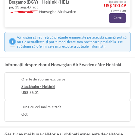
Bergamo (BGY)
Helsinki (HEL)
Începe de la
US$ 100.49
joi, 13 aug.
Direct
Preț/ Pax
Norwegian Air Sweden
Carte
Vă rugăm să rețineți că prețurile enumerate pe această pagină pot să
nu fie actualizate și pot fi modificate fără notificare prealabilă. Ne
străduim să oferim cele mai exacte și actuale informații.
Informații despre zborul Norwegian Air Sweden către Helsinki
Oferte de zboruri exclusive
Stockholm - Helsinki
US$ 55.01
Luna cu cel mai mic tarif
Oct.
Găsiți cea mai bună călătorie și obțineți experiența de călătorie