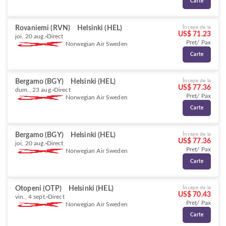
Carte
Rovaniemi (RVN)
Helsinki (HEL)
Începe de la
US$ 71.23
joi, 20 aug.
Direct
Preț/ Pax
Norwegian Air Sweden
Carte
Bergamo (BGY)
Helsinki (HEL)
Începe de la
US$ 77.36
dum., 23 aug.
Direct
Preț/ Pax
Norwegian Air Sweden
Carte
Bergamo (BGY)
Helsinki (HEL)
Începe de la
US$ 77.36
joi, 20 aug.
Direct
Preț/ Pax
Norwegian Air Sweden
Carte
Otopeni (OTP)
Helsinki (HEL)
Începe de la
US$ 70.43
vin., 4 sept.
Direct
Preț/ Pax
Norwegian Air Sweden
Carte