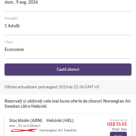
dum., 9 aug. 2026
Pasageri
1 Adulți
Class
Economie
Caută zboruri
Ultima actualizare pe
6 august 2026 la 22:36 GMT+0
Rezervați și obțineți cele mai bune oferte de zboruri Norwegian Air
Sweden către Helsinki
Stockholm (ARN)
Helsinki (HEL)
Începe de la
US$ 55.01
mie., 21 oct.
Direct
Preț/ Pax
Norwegian Air Sweden