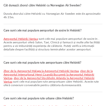
Cât durează zborul către Helsinki cu Norwegian Air Sweden?
Durata zborului către Helsinki cu Norwegian Air Sweden este de aproximativ
4h 35m.
Care sunt cele mai populare aeroporturi de sosire în Helsinki?
Aeroportul Helsinki Vantaa
sunt cele mai populare aeroporturi de sosire în .
Aceste aeroporturi oferă Salon, Taxi, Clinică și farmacii și multe alte facilități
pentru a vă îmbunătăți experiența de călătorie. Puteți verifica informații
detaliate despre facilități și structura terminalelor acestor aeroporturi.
Care sunt cele mai populare rute aeroportuare către Helsinki?
zbor de la Aeroportul Málaga la Aeroportul Helsinki Vantaa
,
zbor de la
Aeroportul Internațional Henri Coandă București la Aeroportul Helsinki
Vantaa
,
zbor de la Aeroportul Stockholm Arlanda la Aeroportul Helsinki
Vantaa
sunt cele mai populare rute aeroportuare către Helsinki. Aceste rute
oferă conexiuni convenabile pentru călătoria dumneavoastră.
Care sunt cele mai populare rute urbane către Helsinki?