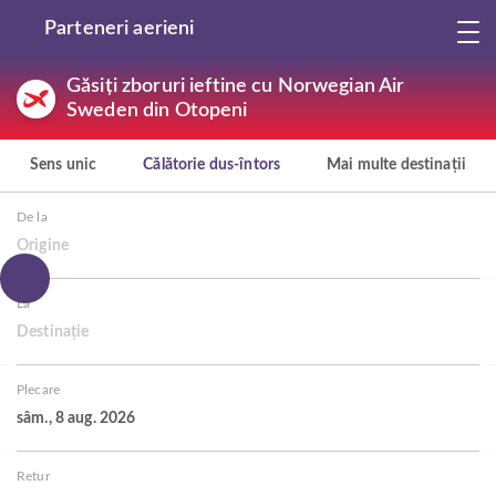
Parteneri aerieni
Găsiți zboruri ieftine cu Norwegian Air
Sweden din Otopeni
Sens unic
Călătorie dus-întors
Mai multe destinații
De la
Origine
La
Destinație
Plecare
sâm., 8 aug. 2026
Retur