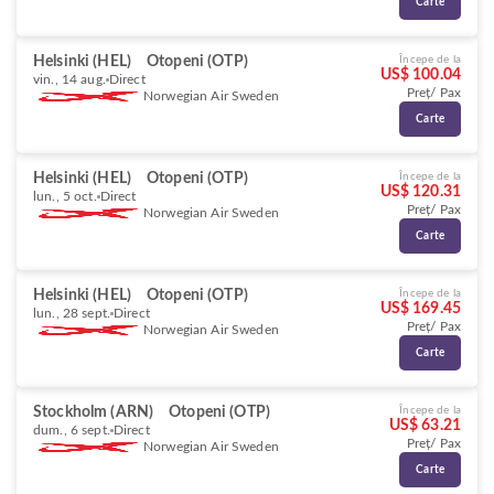
Carte
Helsinki (HEL)
Otopeni (OTP)
Începe de la
US$ 100.04
vin., 14 aug.
Direct
Preț/ Pax
Norwegian Air Sweden
Carte
Helsinki (HEL)
Otopeni (OTP)
Începe de la
US$ 120.31
lun., 5 oct.
Direct
Preț/ Pax
Norwegian Air Sweden
Carte
Helsinki (HEL)
Otopeni (OTP)
Începe de la
US$ 169.45
lun., 28 sept.
Direct
Preț/ Pax
Norwegian Air Sweden
Carte
Stockholm (ARN)
Otopeni (OTP)
Începe de la
US$ 63.21
dum., 6 sept.
Direct
Preț/ Pax
Norwegian Air Sweden
Carte