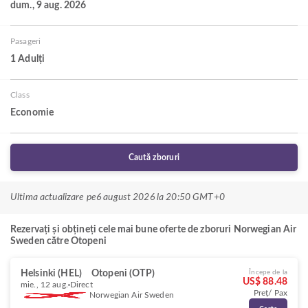
dum., 9 aug. 2026
Pasageri
1 Adulți
Class
Economie
Caută zboruri
Ultima actualizare pe
6 august 2026 la 20:50 GMT+0
Rezervați și obțineți cele mai bune oferte de zboruri Norwegian Air
Sweden către Otopeni
Helsinki (HEL)
Otopeni (OTP)
Începe de la
US$ 88.48
mie., 12 aug.
Direct
Preț/ Pax
Norwegian Air Sweden