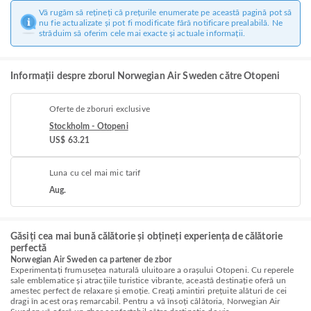
Vă rugăm să rețineți că prețurile enumerate pe această pagină pot să
nu fie actualizate și pot fi modificate fără notificare prealabilă. Ne
străduim să oferim cele mai exacte și actuale informații.
Informații despre zborul Norwegian Air Sweden către Otopeni
Oferte de zboruri exclusive
Stockholm - Otopeni
US$ 63.21
Luna cu cel mai mic tarif
Aug.
Găsiți cea mai bună călătorie și obțineți experiența de călătorie
perfectă
Norwegian Air Sweden ca partener de zbor
Experimentați frumusețea naturală uluitoare a orașului Otopeni. Cu reperele
sale emblematice și atracțiile turistice vibrante, această destinație oferă un
amestec perfect de relaxare și emoție. Creați amintiri prețuite alături de cei
dragi în acest oraș remarcabil. Pentru a vă însoți călătoria, Norwegian Air