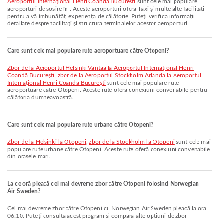
Aeroportul Internațional Henri Coandă București
sunt cele mai populare
aeroporturi de sosire în . Aceste aeroporturi oferă Taxi și multe alte facilități
pentru a vă îmbunătăți experiența de călătorie. Puteți verifica informații
detaliate despre facilități și structura terminalelor acestor aeroporturi.
Care sunt cele mai populare rute aeroportuare către Otopeni?
zbor de la Aeroportul Helsinki Vantaa la Aeroportul Internațional Henri
Coandă București
,
zbor de la Aeroportul Stockholm Arlanda la Aeroportul
Internațional Henri Coandă București
sunt cele mai populare rute
aeroportuare către Otopeni. Aceste rute oferă conexiuni convenabile pentru
călătoria dumneavoastră.
Care sunt cele mai populare rute urbane către Otopeni?
zbor de la Helsinki la Otopeni
,
zbor de la Stockholm la Otopeni
sunt cele mai
populare rute urbane către Otopeni. Aceste rute oferă conexiuni convenabile
din orașele mari.
La ce oră pleacă cel mai devreme zbor către Otopeni folosind Norwegian
Air Sweden?
Cel mai devreme zbor către Otopeni cu Norwegian Air Sweden pleacă la ora
06:10. Puteți consulta acest program și compara alte opțiuni de zbor