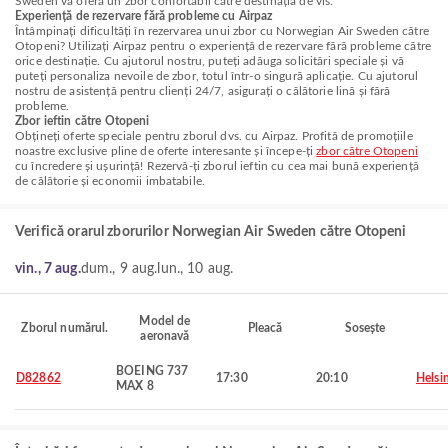
Sweden vă oferă un zbor confortabil către destinația de vis.
Experiență de rezervare fără probleme cu Airpaz
Întâmpinați dificultăți în rezervarea unui zbor cu Norwegian Air Sweden către
Otopeni? Utilizați Airpaz pentru o experiență de rezervare fără probleme către
orice destinație. Cu ajutorul nostru, puteți adăuga solicitări speciale și vă
puteți personaliza nevoile de zbor, totul într-o singură aplicație. Cu ajutorul
nostru de asistență pentru clienți 24/7, asigurați o călătorie lină și fără
probleme.
Zbor ieftin către Otopeni
Obțineți oferte speciale pentru zborul dvs. cu Airpaz. Profită de promoțiile
noastre exclusive pline de oferte interesante și începe-ți
zbor către Otopeni
cu încredere și ușurință! Rezervă-ți zborul ieftin cu cea mai bună experiență
de călătorie și economii imbatabile.
Verifică orarul zborurilor Norwegian Air Sweden către Otopeni
vin., 7 aug.
dum., 9 aug.
lun., 10 aug.
Model de
Zborul numărul.
Pleacă
Sosește
aeronavă
BOEING 737
D82862
17:30
20:10
Helsi
MAX 8