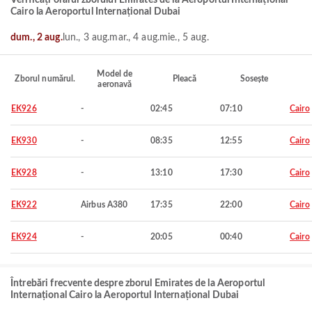
Verificați orarul zborului Emirates de la Aeroportul Internațional
Cairo la Aeroportul Internațional Dubai
dum., 2 aug.
lun., 3 aug.
mar., 4 aug.
mie., 5 aug.
Model de
Zborul numărul.
Pleacă
Sosește
aeronavă
EK926
-
02:45
07:10
Cairo
EK930
-
08:35
12:55
Cairo
EK928
-
13:10
17:30
Cairo
EK922
Airbus A380
17:35
22:00
Cairo
EK924
-
20:05
00:40
Cairo
Întrebări frecvente despre zborul Emirates de la Aeroportul
Internațional Cairo la Aeroportul Internațional Dubai