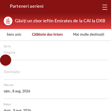
Parteneri aerieni
Găsiți un zbor ieftin Emirates de la CAI la DXB
Sens unic
Călătorie dus-întors
Mai multe destinații
De la
Origine
La
Destinație
Plecare
sâm., 8 aug. 2026
Retur
dum., 9 aug. 2026