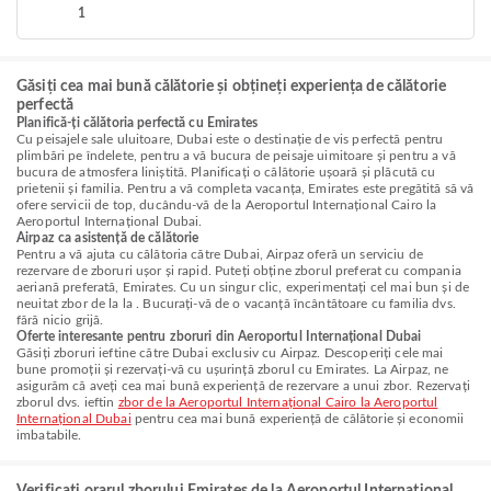
1
Găsiți cea mai bună călătorie și obțineți experiența de călătorie
perfectă
Planifică-ți călătoria perfectă cu Emirates
Cu peisajele sale uluitoare, Dubai este o destinație de vis perfectă pentru
plimbări pe îndelete, pentru a vă bucura de peisaje uimitoare și pentru a vă
bucura de atmosfera liniștită. Planificați o călătorie ușoară și plăcută cu
prietenii și familia. Pentru a vă completa vacanța, Emirates este pregătită să vă
ofere servicii de top, ducându-vă de la Aeroportul Internațional Cairo la
Aeroportul Internațional Dubai.
Airpaz ca asistență de călătorie
Pentru a vă ajuta cu călătoria către Dubai, Airpaz oferă un serviciu de
rezervare de zboruri ușor și rapid. Puteți obține zborul preferat cu compania
aeriană preferată, Emirates. Cu un singur clic, experimentați cel mai bun și de
neuitat zbor de la la . Bucurați-vă de o vacanță încântătoare cu familia dvs.
fără nicio grijă.
Oferte interesante pentru zboruri din Aeroportul Internațional Dubai
Găsiți zboruri ieftine către Dubai exclusiv cu Airpaz. Descoperiți cele mai
bune promoții și rezervați-vă cu ușurință zborul cu Emirates. La Airpaz, ne
asigurăm că aveți cea mai bună experiență de rezervare a unui zbor. Rezervați
zborul dvs. ieftin
zbor de la Aeroportul Internațional Cairo la Aeroportul
Internațional Dubai
pentru cea mai bună experiență de călătorie și economii
imbatabile.