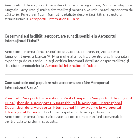
Aeroportul Internațional Cairo oferă Camera de rugăciune, Zona de așteptare,
Magazin Duty Free și multe alte facilități pentru a vă îmbunătăți experiența de
călătorie. Puteți verifica informații detaliate despre facilități și structura
terminalelor la
Aeroportul Internațional Cairo
.
Ce terminale și facilități aeroportuare sunt disponibile la Aeroportul
Internațional Dubai?
Aeroportul Internațional Dubai oferă Autobuz de transfer, Zona pentru
fumători, Serviciu bancar/ATM și multe alte facilități pentru a vă îmbunătăți
experiența de călătorie. Puteți verifica informații detaliate despre facilități și
structura terminalelor la
Aeroportul Internațional Dubai
.
Care sunt cele mai populare rute aeroportuare către Aeroportul
Internațional Cairo?
zbor de la Aeroportul Internațional Kuala Lumpur la Aeroportul Internațional
Dubai
,
zbor de la Aeroportul Suvarnabhumi la Aeroportul Internațional
Dubai
,
zbor de la Aeroportul Internațional Ninoy Aquino la Aeroportul
Internațional Dubai
sunt cele mai populare rute aeroportuare către
Aeroportul Internațional Cairo. Aceste rute oferă conexiuni convenabile
pentru călătoria dumneavoastră.