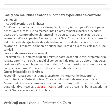
Găsiți cea mai bună călătorie și obțineți experiența de călătorie
perfectă
Începe-ți aventura cu Emirates
Există multe destinații turistice de explorat, poți găsi cu ușurință locul perfect
pentru aventura ta. Fie că mergeți într-un oraș romantic pentru o evadare,
descoperiți centre urbane vibrante pline de cultură sau vă relaxați pe plaje
senine, există ceva pentru fiecare tip de călător. Cu o gamă largă de opțiuni la
îndemână, destinația ta ideală este la doar un zbor distanță. Începeți-vă
călătoria cu Emirates, compania aeriană populară din Cairo cu cele mai bune
servicii.
Serviciu de rezervare convenabil
Rezervați cu ușurință zboruri cu Emirates către destinațiile dvs. preferate prin
Airpaz. Oferim un serviciu rapid și convenabil de rezervare a zborurilor. Dacă
aveți solicitări speciale pentru zborul dvs., vă putem asista la comunicarea cu
compania aeriană. Rezervați un zbor convenabil din Cairo.
Oferte imbatabile de la Airpaz
Faceți din Airpaz cea mai bună alegere pentru rezervările de zboruri și
bucurați-vă de oferte atractive. Cu sistemul intuitiv de rezervare online al
Airpaz, puteți căuta, compara și asigura rapid zboruri ieftine care se potrivesc
bugetului dvs. Rezervă-ți
zbor din Cairo
ieftin pentru cea mai bună experiență
de călătorie și economii imbatabile.
Verificați orarul zborului Emirates din Cairo