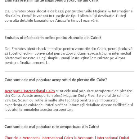
Emirates oferă limita de bagaj pentru zborurile din Cairo?
Da, Emirates oferă alocație de bagaj pentru zborurile Național & Internațional
din Cairo. Detaliile variază în funcție de tipul biletului și destinație. Puteți
consulta detaliile bagajului pe Airpaz în timpul rezervării.
Emirates oferă check-in online pentru zborurile din Cairo?
Da, Emirates oferă check-in online pentru zborurile din Cairo, permițându-vă
să faceți check-in convenabil pentru zborul dumneavoastră prin intermediul
platformei noastre. Pur și simplu urmați instrucțiunile furnizate pe Airpaz
pentru a finaliza procesul.
Care sunt cele mai populare aeroporturi de plecare din Cairo?
Aeroportul Internațional Cairo
sunt cele mai populare aeroporturi de plecare
din Cairo. Aceste aeroporturi oferă Magazin Duty Free, Serviciul de schimb
valutar, Scaun cu rotile și multe alte facilități pentru a vă îmbunătăți
experiența de călătorie. Puteți verifica informații detaliate despre facilitățile și
layoutul terminalelor acestor aeroporturi.
Care sunt cele mai populare rute aeroportuare din Cairo?
zbor de la Aeroportul Internațional Cairo la Aeroportul Internațional Dubai