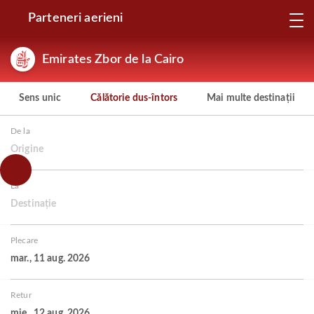
Parteneri aerieni
Emirates Zbor de la Cairo
Sens unic
Călătorie dus-întors
Mai multe destinații
De la
Origine
La
Destinație
Plecare
mar., 11 aug. 2026
Retur
mie., 12 aug. 2026