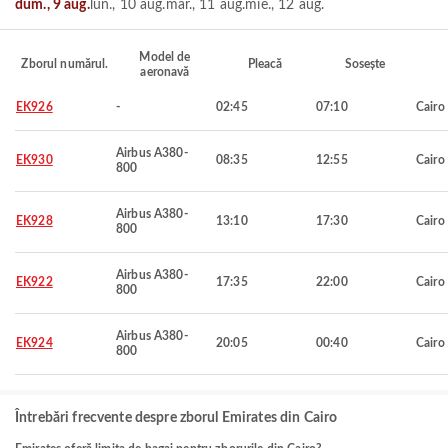
dum., 9 aug.
lun., 10 aug.
mar., 11 aug.
mie., 12 aug.
Model de
Zborul numărul.
Pleacă
Sosește
aeronavă
EK926
-
02:45
07:10
Cairo
Airbus A380-
EK930
08:35
12:55
Cairo
800
Airbus A380-
EK928
13:10
17:30
Cairo
800
Airbus A380-
EK922
17:35
22:00
Cairo
800
Airbus A380-
EK924
20:05
00:40
Cairo
800
Întrebări frecvente despre zborul Emirates din Cairo