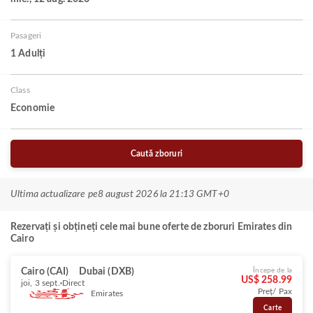
Pasageri
1 Adulți
Class
Economie
Caută zboruri
Ultima actualizare pe
8 august 2026 la 21:13 GMT+0
Rezervați și obțineți cele mai bune oferte de zboruri Emirates din
Cairo
Cairo (CAI)
Dubai (DXB)
Începe de la
US$ 258.99
joi, 3 sept.
Direct
Preț/ Pax
Emirates
Carte