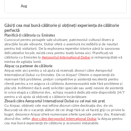
Aug
Găsiți cea mai bună călătorie și obțineți experiența de călătorie
perfectă
Planifică-ți călătoria cu Emirates
Cunoscut pentru peisajele sale uluitoare, patrimoniul cultural divers și
atracțiile locale vibrante, Dubai oferă o aventură incredibilă și de neuitat
pentru toți vizitatorii. De la explorarea reperelor istorice până la savurarea
delicateselor locale, există ceva pentru toată lumea aici. Planificați-vă
călătoria cu Emirates la
Aeroportul Internațional Dubai
și reîmprospătați-vă
mintea de agitația lumii.
Airpaz ca partener de călătorie
Airpaz este aici pentru a vă ajuta să rezervați zboruri către Aeroportul
Internațional Dubai cu Emirates. De ce Airpaz? Oferim o experiență de
rezervare fără probleme, prețuri competitive și asistență excelentă pentru
clienți pentru a ne asigura că călătoria dumneavoastră este fără probleme și
plăcută. Indiferent dacă aveți solicitări speciale sau aveți nevoie de asistență
în orice etapă a călătoriei dvs., echipa noastră dedicată este disponibilă 24/7
pentru a vă ajuta să obțineți o călătorie încântătoare.
Zboară către Aeroportul Internațional Dubai cu cel mai mic preț
Cu Airpaz, obțineți cele mai ieftine zboruri către destinația dvs. de vis.
Bucurați-vă de o vacanță alături de cei dragi fără să vă faceți griji cu privire la
buget, deoarece Airpaz oferă numeroase oferte speciale pentru dvs. Rezervați
zborul dvs. ieftin
zbor către Aeroportul Internațional Dubai
la Airpaz pentru
cea mai bună experiență de călătorie și economii imbatabile.