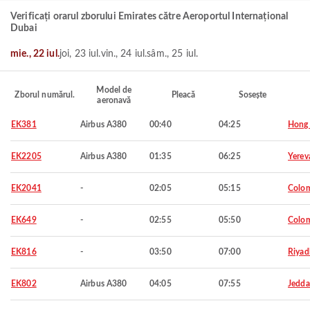
Verificați orarul zborului Emirates către Aeroportul Internațional
Dubai
mie., 22 iul.
joi, 23 iul.
vin., 24 iul.
sâm., 25 iul.
Model de
Zborul numărul.
Pleacă
Sosește
aeronavă
EK381
Airbus A380
00:40
04:25
Hong
EK2205
Airbus A380
01:35
06:25
Yerev
EK2041
-
02:05
05:15
Colo
EK649
-
02:55
05:50
Colo
EK816
-
03:50
07:00
Riyad
EK802
Airbus A380
04:05
07:55
Jedd