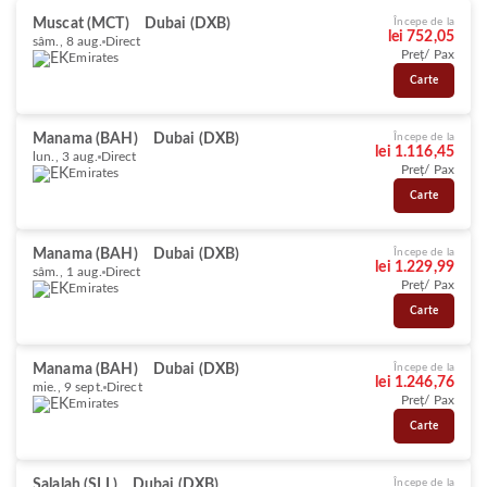
Muscat (MCT)
Dubai (DXB)
Începe de la
lei 752,05
sâm., 8 aug.
Direct
Preț/ Pax
Emirates
Carte
Manama (BAH)
Dubai (DXB)
Începe de la
lei 1.116,45
lun., 3 aug.
Direct
Preț/ Pax
Emirates
Carte
Manama (BAH)
Dubai (DXB)
Începe de la
lei 1.229,99
sâm., 1 aug.
Direct
Preț/ Pax
Emirates
Carte
Manama (BAH)
Dubai (DXB)
Începe de la
lei 1.246,76
mie., 9 sept.
Direct
Preț/ Pax
Emirates
Carte
Salalah (SLL)
Dubai (DXB)
Începe de la