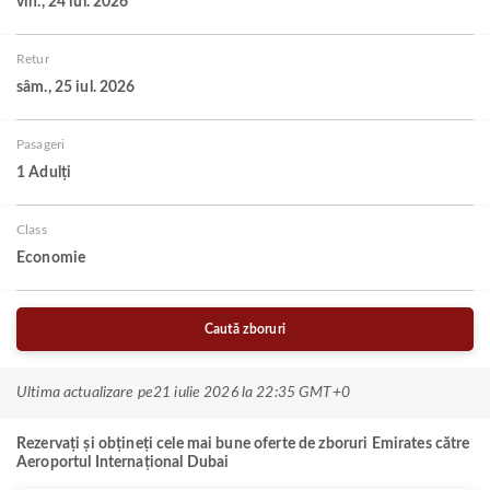
vin., 24 iul. 2026
Retur
sâm., 25 iul. 2026
Pasageri
1 Adulți
Class
Economie
Caută zboruri
Ultima actualizare pe
21 iulie 2026 la 22:35 GMT+0
Rezervați și obțineți cele mai bune oferte de zboruri Emirates către
Aeroportul Internațional Dubai