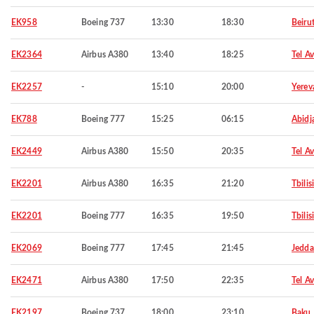
EK958
Boeing 737
13:30
18:30
Beiru
EK2364
Airbus A380
13:40
18:25
Tel Av
EK2257
-
15:10
20:00
Yerev
EK788
Boeing 777
15:25
06:15
Abidj
EK2449
Airbus A380
15:50
20:35
Tel Av
EK2201
Airbus A380
16:35
21:20
Tbilisi
EK2201
Boeing 777
16:35
19:50
Tbilisi
EK2069
Boeing 777
17:45
21:45
Jedd
EK2471
Airbus A380
17:50
22:35
Tel Av
EK2197
Boeing 737
18:00
23:10
Baku