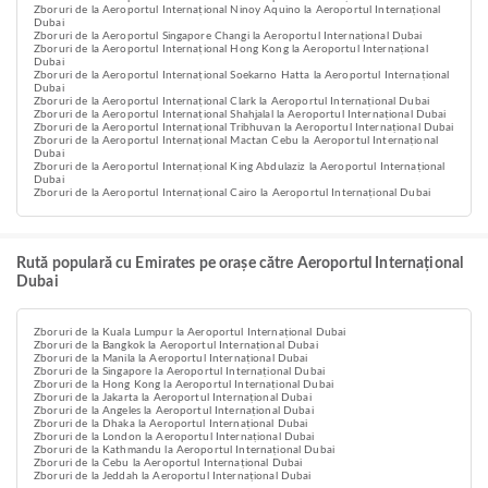
Zboruri de la Aeroportul Internațional Ninoy Aquino la Aeroportul Internațional
Dubai
Zboruri de la Aeroportul Singapore Changi la Aeroportul Internațional Dubai
Zboruri de la Aeroportul Internațional Hong Kong la Aeroportul Internațional
Dubai
Zboruri de la Aeroportul Internațional Soekarno Hatta la Aeroportul Internațional
Dubai
Zboruri de la Aeroportul Internațional Clark la Aeroportul Internațional Dubai
Zboruri de la Aeroportul Internațional Shahjalal la Aeroportul Internațional Dubai
Zboruri de la Aeroportul Internațional Tribhuvan la Aeroportul Internațional Dubai
Zboruri de la Aeroportul Internațional Mactan Cebu la Aeroportul Internațional
Dubai
Zboruri de la Aeroportul Internațional King Abdulaziz la Aeroportul Internațional
Dubai
Zboruri de la Aeroportul Internațional Cairo la Aeroportul Internațional Dubai
Rută populară cu Emirates pe orașe către Aeroportul Internațional
Dubai
Zboruri de la Kuala Lumpur la Aeroportul Internațional Dubai
Zboruri de la Bangkok la Aeroportul Internațional Dubai
Zboruri de la Manila la Aeroportul Internațional Dubai
Zboruri de la Singapore la Aeroportul Internațional Dubai
Zboruri de la Hong Kong la Aeroportul Internațional Dubai
Zboruri de la Jakarta la Aeroportul Internațional Dubai
Zboruri de la Angeles la Aeroportul Internațional Dubai
Zboruri de la Dhaka la Aeroportul Internațional Dubai
Zboruri de la London la Aeroportul Internațional Dubai
Zboruri de la Kathmandu la Aeroportul Internațional Dubai
Zboruri de la Cebu la Aeroportul Internațional Dubai
Zboruri de la Jeddah la Aeroportul Internațional Dubai