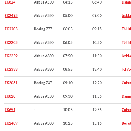
EK824
Airbus A350
04:15
06:40
Dam
EK2493
Airbus A380
05:00
09:00
Jedd
EK2203
Boeing 777
06:05
09:15
Tbilisi
EK2203
Airbus A380
06:05
10:50
Tbilisi
EK2259
Airbus A380
07:50
11:50
Jedd
EK2333
Airbus A380
08:55
13:40
Tel Av
EK2031
Boeing 737
09:10
12:20
Colo
EK828
Airbus A350
09:30
11:55
Dam
EK651
-
10:05
12:55
Colo
EK2489
Airbus A380
10:25
15:15
Beiru