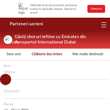
Obțineți tone de promoții exclusive
numai în aplicația Airpaz. Descarcă
Descarca
acum!
Parteneri aerieni
Găsiți zboruri ieftine cu Emirates din
Aeroportul Internațional Dubai
Sens unic
Călătorie dus-întors
Mai multe destinații
De la
Origine
La
Destinație
Plecare