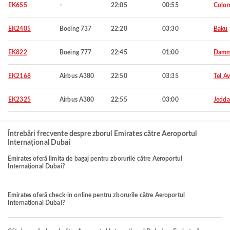
EK655
-
22:05
00:55
Colo
EK2405
Boeing 737
22:20
03:30
Baku
EK822
Boeing 777
22:45
01:00
Dam
EK2168
Airbus A380
22:50
03:35
Tel Av
EK2325
Airbus A380
22:55
03:00
Jedd
Întrebări frecvente despre zborul Emirates către Aeroportul
Internațional Dubai
Emirates oferă limita de bagaj pentru zborurile către Aeroportul
Internațional Dubai?
Emirates oferă check-in online pentru zborurile către Aeroportul
Internațional Dubai?