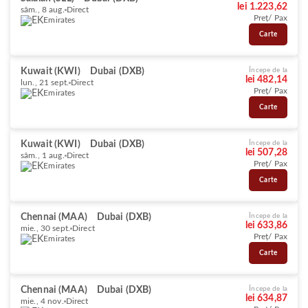
lei 1.223,62
sâm., 8 aug.
Direct
Preț/ Pax
Emirates
Carte
Kuwait (KWI)
Dubai (DXB)
Începe de la
lei 482,14
lun., 21 sept.
Direct
Preț/ Pax
Emirates
Carte
Kuwait (KWI)
Dubai (DXB)
Începe de la
lei 507,28
sâm., 1 aug.
Direct
Preț/ Pax
Emirates
Carte
Chennai (MAA)
Dubai (DXB)
Începe de la
lei 633,86
mie., 30 sept.
Direct
Preț/ Pax
Emirates
Carte
Chennai (MAA)
Dubai (DXB)
Începe de la
lei 634,87
mie., 4 nov.
Direct