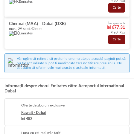
Preț/ Pax
Emirates
Carte
Chennai (MAA)
Dubai (DXB)
Începe de la
lei 677,31
mar., 29 sept.
Direct
Preț/ Pax
Emirates
Carte
Vă rugăm să rețineți că prețurile enumerate pe această pagină pot să
nu fie actualizate și pot fi modificate fără notificare prealabilă. Ne
străduim să oferim cele mai exacte și actuale informații.
Informații despre zborul Emirates către Aeroportul Internațional
Dubai
Oferte de zboruri exclusive
Kuwait - Dubai
lei 482
Luna cu cel mai mic tarif