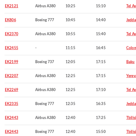
EK2121
Airbus A380
10:25
15:10
Tel Av
EK806
Boeing 777
10:45
14:40
Jedd
EK2370
Airbus A380
10:55
15:40
Tel Av
EK2455
-
11:15
16:45
Colo
EK2199
Boeing 737
12:05
17:15
Baku
EK2207
Airbus A380
12:25
17:15
Yerev
EK2269
Airbus A380
12:25
17:10
Tel Av
EK2335
Boeing 777
12:35
16:35
Jedd
EK2443
Airbus A380
12:40
17:25
Tbilisi
EK2443
Boeing 777
12:40
15:50
Tbilisi