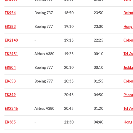
EK954
Boeing 737
18:50
23:50
Beiru
EK383
Boeing 777
19:10
23:00
Hong
EK2148
-
19:15
22:25
Colo
EK2451
Airbus A380
19:25
00:10
Tel Av
EK804
Boeing 777
20:10
00:10
Jedd
EK653
Boeing 777
20:35
01:55
Colo
EK349
-
20:45
04:50
Phno
EK2346
Airbus A380
20:45
01:20
Tel Av
EK385
-
21:30
04:40
Hong