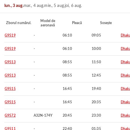
lun., 3 aug.
mar., 4 aug.
mie., 5 aug.
joi, 6 aug.
Model de
Zborul numărul.
Pleacă
Sosește
aeronavă
G9519
-
06:10
09:05
Dhak
G9519
-
06:10
10:00
Dhak
G9513
-
08:55
11:50
Dhak
G9513
-
08:55
12:45
Dhak
G9515
-
16:45
19:40
Dhak
G9515
-
16:45
20:35
Dhak
G9572
A32N-174Y
20:45
23:30
Dhak
G9511
-
22:40
01:35
Dhak