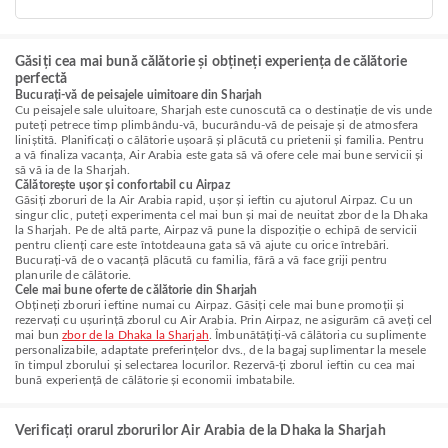
Găsiți cea mai bună călătorie și obțineți experiența de călătorie
perfectă
Bucurați-vă de peisajele uimitoare din Sharjah
Cu peisajele sale uluitoare, Sharjah este cunoscută ca o destinație de vis unde
puteți petrece timp plimbându-vă, bucurându-vă de peisaje și de atmosfera
liniștită. Planificați o călătorie ușoară și plăcută cu prietenii și familia. Pentru
a vă finaliza vacanța, Air Arabia este gata să vă ofere cele mai bune servicii și
să vă ia de la Sharjah.
Călătorește ușor și confortabil cu Airpaz
Găsiți zboruri de la Air Arabia rapid, ușor și ieftin cu ajutorul Airpaz. Cu un
singur clic, puteți experimenta cel mai bun și mai de neuitat zbor de la Dhaka
la Sharjah. Pe de altă parte, Airpaz vă pune la dispoziție o echipă de servicii
pentru clienți care este întotdeauna gata să vă ajute cu orice întrebări.
Bucurați-vă de o vacanță plăcută cu familia, fără a vă face griji pentru
planurile de călătorie.
Cele mai bune oferte de călătorie din Sharjah
Obțineți zboruri ieftine numai cu Airpaz. Găsiți cele mai bune promoții și
rezervați cu ușurință zborul cu Air Arabia. Prin Airpaz, ne asigurăm că aveți cel
mai bun
zbor de la Dhaka la Sharjah
. Îmbunătățiți-vă călătoria cu suplimente
personalizabile, adaptate preferințelor dvs., de la bagaj suplimentar la mesele
în timpul zborului și selectarea locurilor. Rezervă-ți zborul ieftin cu cea mai
bună experiență de călătorie și economii imbatabile.
Verificați orarul zborurilor Air Arabia de la Dhaka la Sharjah