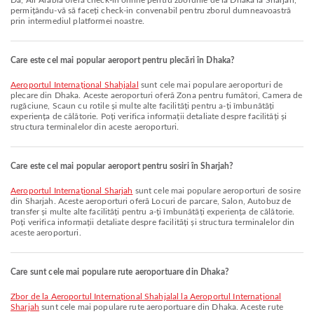
Da, Air Arabia oferă check-in online pentru zborurile de la Dhaka la Sharjah,
permițându-vă să faceți check-in convenabil pentru zborul dumneavoastră
prin intermediul platformei noastre.
Care este cel mai popular aeroport pentru plecări în Dhaka?
Aeroportul Internațional Shahjalal
sunt cele mai populare aeroporturi de
plecare din Dhaka. Aceste aeroporturi oferă Zona pentru fumători, Camera de
rugăciune, Scaun cu rotile și multe alte facilități pentru a-ți îmbunătăți
experiența de călătorie. Poți verifica informații detaliate despre facilități și
structura terminalelor din aceste aeroporturi.
Care este cel mai popular aeroport pentru sosiri în Sharjah?
Aeroportul Internațional Sharjah
sunt cele mai populare aeroporturi de sosire
din Sharjah. Aceste aeroporturi oferă Locuri de parcare, Salon, Autobuz de
transfer și multe alte facilități pentru a-ți îmbunătăți experiența de călătorie.
Poți verifica informații detaliate despre facilități și structura terminalelor din
aceste aeroporturi.
Care sunt cele mai populare rute aeroportuare din Dhaka?
zbor de la Aeroportul Internațional Shahjalal la Aeroportul Internațional
Sharjah
sunt cele mai populare rute aeroportuare din Dhaka. Aceste rute