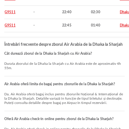
G9511
-
22:40
02:30
Dhak
G9511
-
22:45
01:40
Dhak
Întrebări frecvente despre zborul Air Arabia de la Dhaka la Sharjah
Cât durează zborul de la Dhaka la Sharjah cu Air Arabia?
Durata zborului de la Dhaka la Sharjah cu Air Arabia este de aproximativ 4h
55m.
Air Arabia oferă limita de bagaj pentru zborurile de la Dhaka la Sharjah?
Da, Air Arabia oferă bagaj inclus pentru zborurile Național & Internațional de
la Dhaka la Sharjah. Detaliile variază în funcție de tipul biletului și destinație.
Puteți consulta detaliile despre bagaj pe Airpaz în timpul rezervării.
Oferă Air Arabia check-in online pentru zborul de la Dhaka la Sharjah?