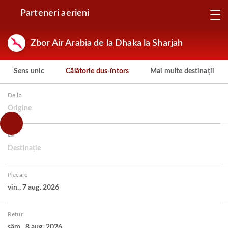
Parteneri aerieni
Zbor Air Arabia de la Dhaka la Sharjah
Sens unic
Călătorie dus-întors
Mai multe destinații
De la
Origine
La
Destinație
Plecare
vin., 7 aug. 2026
Retur
sâm., 8 aug. 2026