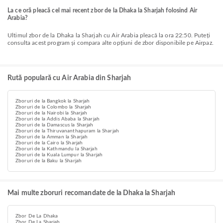
La ce oră pleacă cel mai recent zbor de la Dhaka la Sharjah folosind Air
Arabia?
Ultimul zbor de la Dhaka la Sharjah cu Air Arabia pleacă la ora 22:50. Puteți
consulta acest program și compara alte opțiuni de zbor disponibile pe Airpaz.
Rută populară cu Air Arabia din Sharjah
Zboruri de la Bangkok la Sharjah
Zboruri de la Colombo la Sharjah
Zboruri de la Nairobi la Sharjah
Zboruri de la Addis Ababa la Sharjah
Zboruri de la Damascus la Sharjah
Zboruri de la Thiruvananthapuram la Sharjah
Zboruri de la Amman la Sharjah
Zboruri de la Cairo la Sharjah
Zboruri de la Kathmandu la Sharjah
Zboruri de la Kuala Lumpur la Sharjah
Zboruri de la Baku la Sharjah
Mai multe zboruri recomandate de la Dhaka la Sharjah
Zbor De La Dhaka
Zbor De La Sharjah