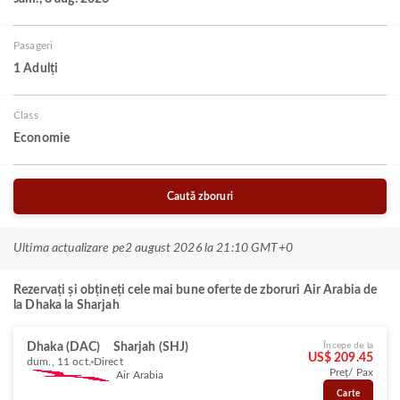
Pasageri
1 Adulți
Class
Economie
Caută zboruri
Ultima actualizare pe
2 august 2026 la 21:10 GMT+0
Rezervați și obțineți cele mai bune oferte de zboruri Air Arabia de
la Dhaka la Sharjah
Dhaka (DAC)
Sharjah (SHJ)
Începe de la
US$ 209.45
dum., 11 oct.
Direct
Preț/ Pax
Air Arabia
Carte