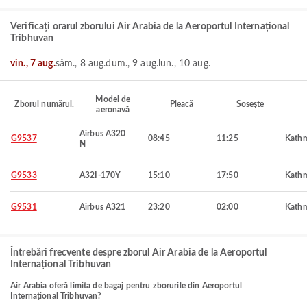
Verificați orarul zborului Air Arabia de la Aeroportul Internațional
Tribhuvan
vin., 7 aug.
sâm., 8 aug.
dum., 9 aug.
lun., 10 aug.
Model de
Zborul numărul.
Pleacă
Sosește
aeronavă
Airbus A320
G9537
08:45
11:25
Kath
N
G9533
A32I-170Y
15:10
17:50
Kath
G9531
Airbus A321
23:20
02:00
Kath
Întrebări frecvente despre zborul Air Arabia de la Aeroportul
Internațional Tribhuvan
Air Arabia oferă limita de bagaj pentru zborurile din Aeroportul
Internațional Tribhuvan?