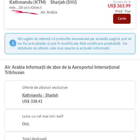
Kathmandu (KTM)
Sharjah (SHJ)
Începe de la
US$ 363.99
mie., 28 oct.
Direct
Preț/ Pax
Air Arabia
Carte
Vă rugăm să rețineți că prețurile enumerate pe această pagină pot să
nu fie actualizate și pot fi modificate fără notificare prealabilă. Ne
străduim să oferim cele mai exacte și actuale informații.
Air Arabia Informații de zbor de la Aeroportul Internațional
Tribhuvan
Oferte de zboruri exclusive
Kathmandu - Sharjah
US$ 338.41
Luna cu cel mai mic tarif
Oct.
Total destinații