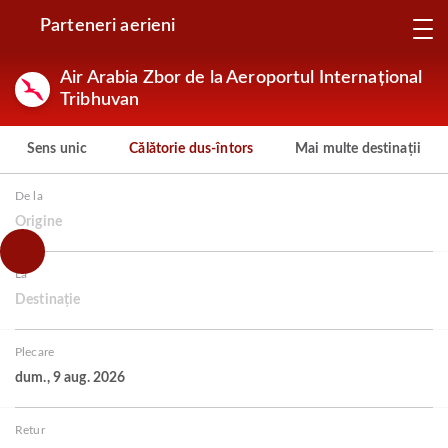
Parteneri aerieni
Air Arabia Zbor de la Aeroportul Internațional
Tribhuvan
Sens unic
Călătorie dus-întors
Mai multe destinații
De la
Origine
La
Destinație
Plecare
dum., 9 aug. 2026
Retur