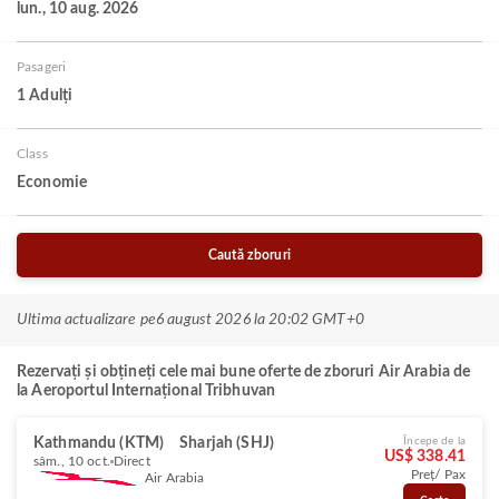
lun., 10 aug. 2026
Pasageri
1 Adulți
Class
Economie
Caută zboruri
Ultima actualizare pe
6 august 2026 la 20:02 GMT+0
Rezervați și obțineți cele mai bune oferte de zboruri Air Arabia de
la Aeroportul Internațional Tribhuvan
Kathmandu (KTM)
Sharjah (SHJ)
Începe de la
US$ 338.41
sâm., 10 oct.
Direct
Preț/ Pax
Air Arabia