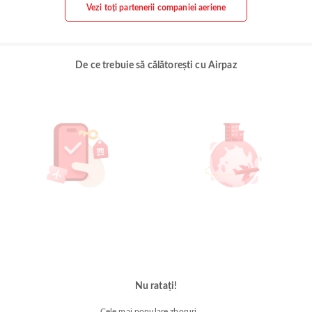
Vezi toți partenerii companiei aeriene
De ce trebuie să călătorești cu Airpaz
Nu ratați!
Cele mai populare zboruri