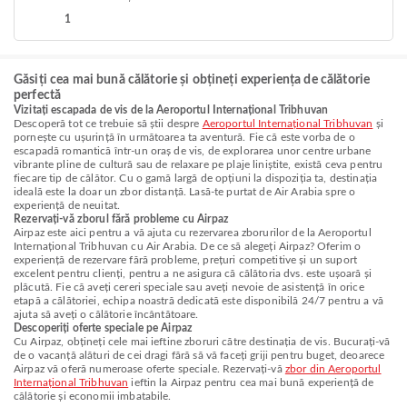
1
Găsiți cea mai bună călătorie și obțineți experiența de călătorie
perfectă
Vizitați escapada de vis de la Aeroportul Internațional Tribhuvan
Descoperă tot ce trebuie să știi despre
Aeroportul Internațional Tribhuvan
și
pornește cu ușurință în următoarea ta aventură. Fie că este vorba de o
escapadă romantică într-un oraș de vis, de explorarea unor centre urbane
vibrante pline de cultură sau de relaxare pe plaje liniștite, există ceva pentru
fiecare tip de călător. Cu o gamă largă de opțiuni la dispoziția ta, destinația
ideală este la doar un zbor distanță. Lasă-te purtat de Air Arabia spre o
experiență de neuitat.
Rezervați-vă zborul fără probleme cu Airpaz
Airpaz este aici pentru a vă ajuta cu rezervarea zborurilor de la Aeroportul
Internațional Tribhuvan cu Air Arabia. De ce să alegeți Airpaz? Oferim o
experiență de rezervare fără probleme, prețuri competitive și un suport
excelent pentru clienți, pentru a ne asigura că călătoria dvs. este ușoară și
plăcută. Fie că aveți cereri speciale sau aveți nevoie de asistență în orice
etapă a călătoriei, echipa noastră dedicată este disponibilă 24/7 pentru a vă
ajuta să aveți o călătorie încântătoare.
Descoperiți oferte speciale pe Airpaz
Cu Airpaz, obțineți cele mai ieftine zboruri către destinația de vis. Bucurați-vă
de o vacanță alături de cei dragi fără să vă faceți griji pentru buget, deoarece
Airpaz vă oferă numeroase oferte speciale. Rezervați-vă
zbor din Aeroportul
Internațional Tribhuvan
ieftin la Airpaz pentru cea mai bună experiență de
călătorie și economii imbatabile.