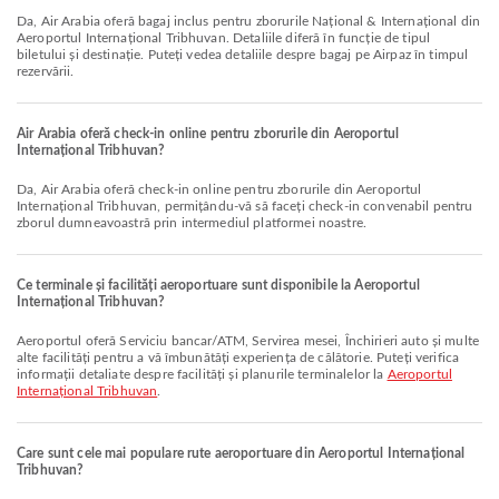
Da, Air Arabia oferă bagaj inclus pentru zborurile Național & Internațional din
Aeroportul Internațional Tribhuvan. Detaliile diferă în funcție de tipul
biletului și destinație. Puteți vedea detaliile despre bagaj pe Airpaz în timpul
rezervării.
Air Arabia oferă check-in online pentru zborurile din Aeroportul
Internațional Tribhuvan?
Da, Air Arabia oferă check-in online pentru zborurile din Aeroportul
Internațional Tribhuvan, permițându-vă să faceți check-in convenabil pentru
zborul dumneavoastră prin intermediul platformei noastre.
Ce terminale și facilități aeroportuare sunt disponibile la Aeroportul
Internațional Tribhuvan?
Aeroportul oferă Serviciu bancar/ATM, Servirea mesei, Închirieri auto și multe
alte facilități pentru a vă îmbunătăți experiența de călătorie. Puteți verifica
informații detaliate despre facilități și planurile terminalelor la
Aeroportul
Internațional Tribhuvan
.
Care sunt cele mai populare rute aeroportuare din Aeroportul Internațional
Tribhuvan?