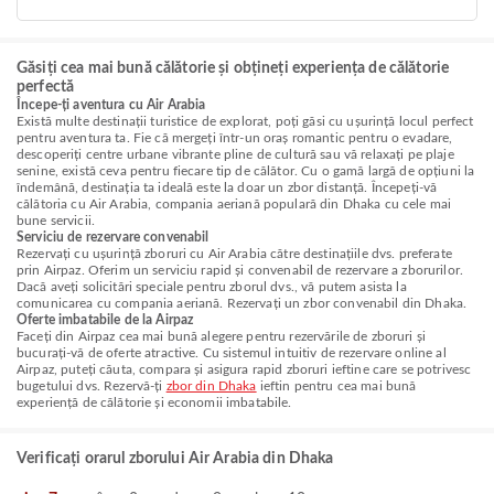
Găsiți cea mai bună călătorie și obțineți experiența de călătorie
perfectă
Începe-ți aventura cu Air Arabia
Există multe destinații turistice de explorat, poți găsi cu ușurință locul perfect
pentru aventura ta. Fie că mergeți într-un oraș romantic pentru o evadare,
descoperiți centre urbane vibrante pline de cultură sau vă relaxați pe plaje
senine, există ceva pentru fiecare tip de călător. Cu o gamă largă de opțiuni la
îndemână, destinația ta ideală este la doar un zbor distanță. Începeți-vă
călătoria cu Air Arabia, compania aeriană populară din Dhaka cu cele mai
bune servicii.
Serviciu de rezervare convenabil
Rezervați cu ușurință zboruri cu Air Arabia către destinațiile dvs. preferate
prin Airpaz. Oferim un serviciu rapid și convenabil de rezervare a zborurilor.
Dacă aveți solicitări speciale pentru zborul dvs., vă putem asista la
comunicarea cu compania aeriană. Rezervați un zbor convenabil din Dhaka.
Oferte imbatabile de la Airpaz
Faceți din Airpaz cea mai bună alegere pentru rezervările de zboruri și
bucurați-vă de oferte atractive. Cu sistemul intuitiv de rezervare online al
Airpaz, puteți căuta, compara și asigura rapid zboruri ieftine care se potrivesc
bugetului dvs. Rezervă-ți
zbor din Dhaka
ieftin pentru cea mai bună
experiență de călătorie și economii imbatabile.
Verificați orarul zborului Air Arabia din Dhaka