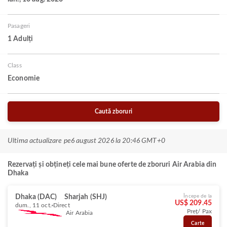
Pasageri
1 Adulți
Class
Economie
Caută zboruri
Ultima actualizare pe
6 august 2026 la 20:46 GMT+0
Rezervați și obțineți cele mai bune oferte de zboruri Air Arabia din
Dhaka
Dhaka (DAC)
Sharjah (SHJ)
Începe de la
US$ 209.45
dum., 11 oct.
Direct
Preț/ Pax
Air Arabia
Carte