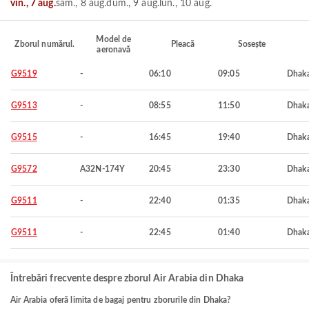
vin., 7 aug.
sâm., 8 aug.
dum., 9 aug.
lun., 10 aug.
Model de
Zborul numărul.
Pleacă
Sosește
aeronavă
G9519
-
06:10
09:05
Dhak
G9513
-
08:55
11:50
Dhak
G9515
-
16:45
19:40
Dhak
G9572
A32N-174Y
20:45
23:30
Dhak
G9511
-
22:40
01:35
Dhak
G9511
-
22:45
01:40
Dhak
Întrebări frecvente despre zborul Air Arabia din Dhaka
Air Arabia oferă limita de bagaj pentru zborurile din Dhaka?