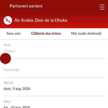
Parteneri aerieni
Air Arabia Zbor de la Dhaka
Sens unic
Călătorie dus-întors
Mai multe destinații
De la
Origine
La
Destinație
Plecare
dum., 9 aug. 2026
Retur
lun., 10 aug. 2026