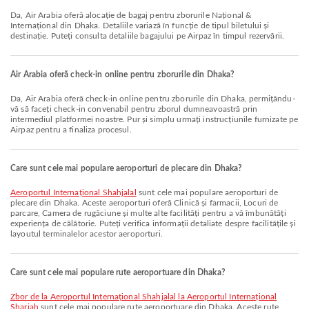
Da, Air Arabia oferă alocație de bagaj pentru zborurile Național &
Internațional din Dhaka. Detaliile variază în funcție de tipul biletului și
destinație. Puteți consulta detaliile bagajului pe Airpaz în timpul rezervării.
Air Arabia oferă check-in online pentru zborurile din Dhaka?
Da, Air Arabia oferă check-in online pentru zborurile din Dhaka, permițându-
vă să faceți check-in convenabil pentru zborul dumneavoastră prin
intermediul platformei noastre. Pur și simplu urmați instrucțiunile furnizate pe
Airpaz pentru a finaliza procesul.
Care sunt cele mai populare aeroporturi de plecare din Dhaka?
Aeroportul Internațional Shahjalal
sunt cele mai populare aeroporturi de
plecare din Dhaka. Aceste aeroporturi oferă Clinică și farmacii, Locuri de
parcare, Camera de rugăciune și multe alte facilități pentru a vă îmbunătăți
experiența de călătorie. Puteți verifica informații detaliate despre facilitățile și
layoutul terminalelor acestor aeroporturi.
Care sunt cele mai populare rute aeroportuare din Dhaka?
zbor de la Aeroportul Internațional Shahjalal la Aeroportul Internațional
Sharjah
sunt cele mai populare rute aeroportuare din Dhaka. Aceste rute