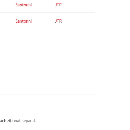
Santorini
JTR
Santorini
JTR
achiziționat separat.