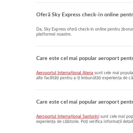
Oferă Sky Express check-in online pentru
Da, Sky Express oferă check-in online pentru zborurile de la Athens la Santorini, permițându-vă să faceți check-in convenabil pentru zborul dumneavoastră prin intermediul
platformei noastre.
Care este cel mai popular aeroport pentr
Aeroportul Internațional Atena
sunt cele mai popular
alte facilități pentru a-ți îmbunătăți experiența de căl
Care este cel mai popular aeroport pentru
Aeroportul Internațional Santorini
sunt cele mai popu
experiența de călătorie. Poți verifica informații detal