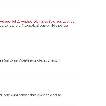
la Aeroportul Zakynthos Dionysios Solomos
,
zbor de
ceste rute oferă conexiuni convenabile pentru
re Santorini. Aceste rute oferă conexiuni
ă conexiuni convenabile din marile orașe.