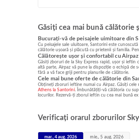
Găsiți cea mai bună călătorie 
Bucurați-vă de peisajele uimitoare din S
Cu peisajele sale uluitoare, Santorini este cunoscută
călătorie ușoară și plăcută cu prietenii și familia. Pe
Călătorește ușor și confortabil cu Airpaz
Găsiți zboruri de la Sky Express rapid, ușor și ieftin
altă parte, Airpaz vă pune la dispoziție o echipă de s
fără a vă face griji pentru planurile de călătorie.
Cele mai bune oferte de călătorie din Sa
Obțineți zboruri ieftine numai cu Airpaz. Găsiți cel
Athens la Santorini
. Îmbunătățiți-vă călătoria cu sup
locurilor. Rezervă-ți zborul ieftin cu cea mai bună e
Verificați orarul zborurilor Sk
mar., 4 aug. 2026
mie., 5 aug. 2026