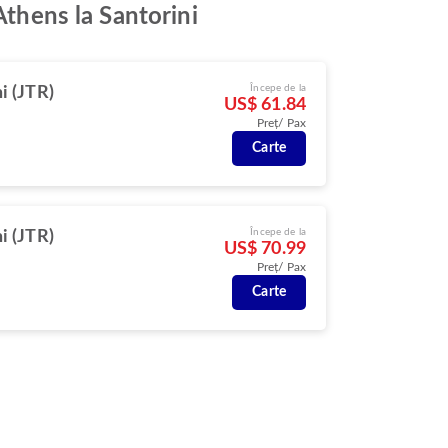
Athens la Santorini
Începe de la
i (JTR)
US$ 61.84
Preț/ Pax
Carte
Începe de la
i (JTR)
US$ 70.99
Preț/ Pax
Carte