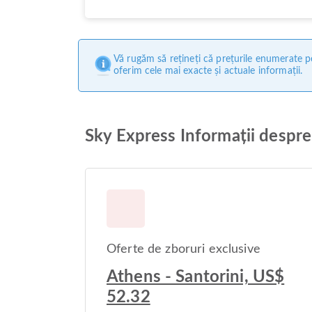
Vă rugăm să rețineți că prețurile enumerate pe
oferim cele mai exacte și actuale informații.
Sky Express Informații despre 
Oferte de zboruri exclusive
Athens - Santorini, US$
52.32