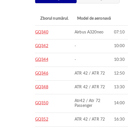
Zborul numărul.
Model de aeronavă
GQ340
Airbus A320neo
07:10
GQ342
-
10:00
GQ344
-
10:30
GQ346
ATR 42 / ATR 72
12:50
GQ348
ATR 42 / ATR 72
13:30
Atr42 / Atr 72
GQ350
14:00
Passenger
GQ352
ATR 42 / ATR 72
16:30