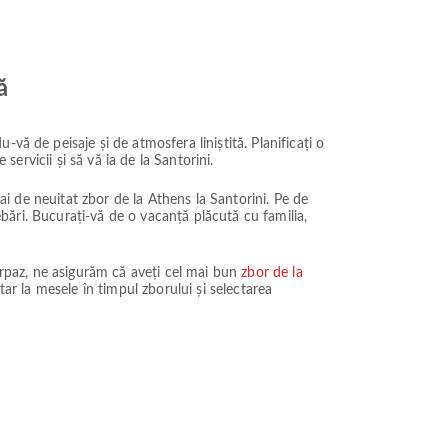
ă
vă de peisaje și de atmosfera liniștită. Planificați o
servicii și să vă ia de la Santorini.
mai de neuitat zbor de la Athens la Santorini. Pe de
rebări. Bucurați-vă de o vacanță plăcută cu familia,
Airpaz, ne asigurăm că aveți cel mai bun
zbor de la
tar la mesele în timpul zborului și selectarea