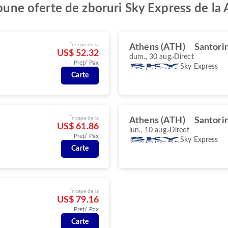
 bune oferte de zboruri Sky Express de la 
Începe de la
Athens (ATH)
Santorin
US$ 52.32
dum., 30 aug.
Direct
Preț/ Pax
Sky Express
Carte
Începe de la
Athens (ATH)
Santorin
US$ 61.86
lun., 10 aug.
Direct
Preț/ Pax
Sky Express
Carte
Începe de la
US$ 79.16
Preț/ Pax
Carte