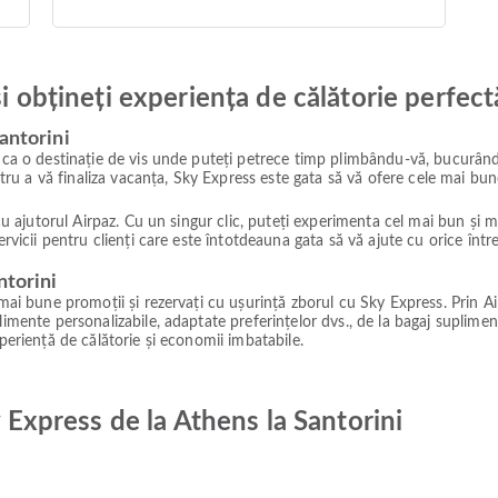
și obțineți experiența de călătorie perfect
antorini
 ca o destinație de vis unde puteți petrece timp plimbându-vă, bucurându-
ntru a vă finaliza vacanța, Sky Express este gata să vă ofere cele mai bune 
 cu ajutorul Airpaz. Cu un singur clic, puteți experimenta cel mai bun și 
ervicii pentru clienți care este întotdeauna gata să vă ajute cu orice înt
ntorini
e mai bune promoții și rezervați cu ușurință zborul cu Sky Express. Prin 
limente personalizabile, adaptate preferințelor dvs., de la bagaj suplimen
xperiență de călătorie și economii imbatabile.
y Express de la Athens la Santorini