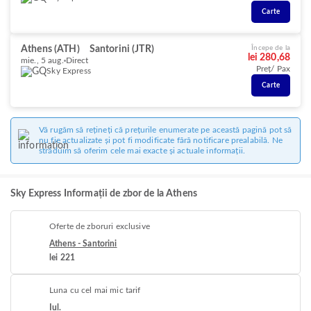
Carte
Athens (ATH)
Santorini (JTR)
Începe de la
lei 280,68
mie., 5 aug.
Direct
Preț/ Pax
Sky Express
Carte
Vă rugăm să rețineți că prețurile enumerate pe această pagină pot să
nu fie actualizate și pot fi modificate fără notificare prealabilă. Ne
străduim să oferim cele mai exacte și actuale informații.
Sky Express Informații de zbor de la Athens
Oferte de zboruri exclusive
Athens - Santorini
lei 221
Luna cu cel mai mic tarif
Iul.