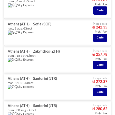
lei 239,07
dum., 6 sept.
Direct
Preț/ Pax
Sky Express
Carte
Athens (ATH)
Sofia (SOF)
Începe de la
lei 242,35
lun., 3 aug.
Direct
Preț/ Pax
Sky Express
Carte
Athens (ATH)
Zakynthos (ZTH)
Începe de la
lei 257,78
dum., 18 oct.
Direct
Preț/ Pax
Sky Express
Carte
Athens (ATH)
Santorini (JTR)
Începe de la
lei 272,37
mar., 21 iul.
Direct
Preț/ Pax
Sky Express
Carte
Athens (ATH)
Santorini (JTR)
Începe de la
lei 280,62
dum., 30 aug.
Direct
Preț/ Pax
Sky Express