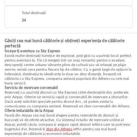
Total destinații
34
Găsiți cea mai bună călătorie și obțineți experiența de călătorie
perfectă
Începe-ți aventura cu Sky Express
Există multe destinații turistice de explorat, poți găsi cu ușurință locul perfect
pentru aventura ta. Fie că mergeți într-un oraș romantic pentru o evadare,
descoperiți centre urbane vibrante pline de cultură sau vă relaxați pe plaje
senine, există ceva pentru fiecare tip de călător. Cu o gamă largă de opțiuni la
îndemână, destinația ta ideală este la doar un zbor distanță. Începeți-vă
călătoria cu Sky Express, compania aeriană populară din Athens cu cele mai
bune servicii.
Serviciu de rezervare convenabil
Rezervați cu ușurință zboruri cu Sky Express către destinațiile dvs. preferate
prin Airpaz. Oferim un serviciu rapid și convenabil de rezervare a zborurilor.
Dacă aveți solicitări speciale pentru zborul dvs., vă putem asista la
comunicarea cu compania aeriană. Rezervați un zbor convenabil din Athens.
Oferte imbatabile de la Airpaz
Faceți din Airpaz cea mai bună alegere pentru rezervările de zboruri și
bucurați-vă de oferte atractive. Cu sistemul intuitiv de rezervare online al
Airpaz, puteți căuta, compara și asigura rapid zboruri ieftine care se potrivesc
bugetului dvs. Rezervă-ți
zbor din Athens
ieftin pentru cea mai bună
experiență de călătorie și economii imbatabile.