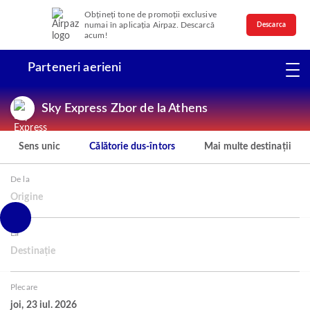
Obțineți tone de promoții exclusive
numai în aplicația Airpaz. Descarcă
Descarca
acum!
Parteneri aerieni
Sky Express Zbor de la Athens
Sens unic
Călătorie dus-întors
Mai multe destinații
De la
Origine
La
Destinație
Plecare
joi, 23 iul. 2026