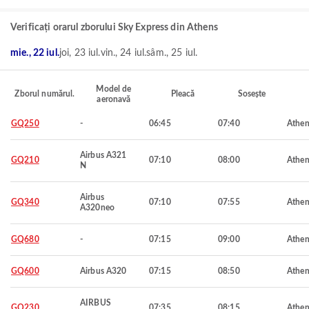
Verificați orarul zborului Sky Express din Athens
mie., 22 iul.
joi, 23 iul.
vin., 24 iul.
sâm., 25 iul.
Model de
Zborul numărul.
Pleacă
Sosește
aeronavă
GQ250
-
06:45
07:40
Athen
Airbus A321
GQ210
07:10
08:00
Athen
N
Airbus
GQ340
07:10
07:55
Athen
A320neo
GQ680
-
07:15
09:00
Athen
GQ600
Airbus A320
07:15
08:50
Athen
AIRBUS
GQ230
07:35
08:15
Athen