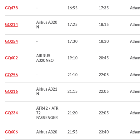
GQ478
-
16:55
17:35
Athen
Airbus A320
GQ214
17:25
18:15
Athen
N
GQ254
-
17:30
18:30
Athen
AIRBUS
GQ602
19:10
20:45
Athen
A320NEO
GQ256
-
21:10
22:05
Athen
Airbus A321
GQ216
21:15
22:05
Athen
N
ATR42 / ATR
GQ234
72
21:20
22:05
Athen
PASSENGER
GQ606
Airbus A320
21:55
23:40
Athen