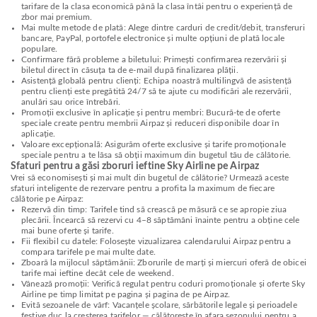
tarifare de la clasa economică până la clasa întâi pentru o experiență de
zbor mai premium.
Mai multe metode de plată: Alege dintre carduri de credit/debit, transferuri
bancare, PayPal, portofele electronice și multe opțiuni de plată locale
populare.
Confirmare fără probleme a biletului: Primești confirmarea rezervării și
biletul direct în căsuța ta de e-mail după finalizarea plății.
Asistență globală pentru clienți: Echipa noastră multilingvă de asistență
pentru clienți este pregătită 24/7 să te ajute cu modificări ale rezervării,
anulări sau orice întrebări.
Promoții exclusive în aplicație și pentru membri: Bucură-te de oferte
speciale create pentru membrii Airpaz și reduceri disponibile doar în
aplicație.
Valoare excepțională: Asigurăm oferte exclusive și tarife promoționale
speciale pentru a te lăsa să obții maximum din bugetul tău de călătorie.
Sfaturi pentru a găsi zboruri ieftine Sky Airline pe Airpaz
Vrei să economisești și mai mult din bugetul de călătorie? Urmează aceste
sfaturi inteligente de rezervare pentru a profita la maximum de fiecare
călătorie pe Airpaz:
Rezervă din timp: Tarifele tind să crească pe măsură ce se apropie ziua
plecării. Încearcă să rezervi cu 4–8 săptămâni înainte pentru a obține cele
mai bune oferte și tarife.
Fii flexibil cu datele: Folosește vizualizarea calendarului Airpaz pentru a
compara tarifele pe mai multe date.
Zboară la mijlocul săptămânii: Zborurile de marți și miercuri oferă de obicei
tarife mai ieftine decât cele de weekend.
Vânează promoții: Verifică regulat pentru coduri promoționale și oferte Sky
Airline pe timp limitat pe pagina și pagina de pe Airpaz.
Evită sezoanele de vârf: Vacanțele școlare, sărbătorile legale și perioadele
festive duc la creșterea tarifelor — călătorește în afara sezonului pentru a