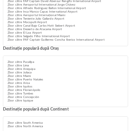
Zbor către FAP Captain David Abensur Rengifo International Airport
Zbor către Aeroportul Internațional Jorge Chávez
Zbor către Alfredo Rodriguez Ballon International Airport
Zbor către Inca Manco Capac International Airport
Zbor către Aeroportul Internațional Miami
Zbor către Teniente Julio Gallardo Airport
Zbor către Mocopulli Airport
Zbor către Canal Bajo Carlos Hott Siebert Airport
Zbor către Desierto de Atacama Airport
Zbor către El Loa Airport
Zbor către Salgado Filho International Airport
Zbor către PAF Captain Guillermo Concha Iberico International Airport
Destinație populară după Oraș
Zbor către Pucallpa
Zbor către Lima
Zbor către Arequipa
Zbor către Juliaca
Zbor către Miami
Zbor către Puerto Natales
Zbor către Arica
Zbor către Iquitos
Zbor către Florianópolis
Zbor către Tumbes
Zbor către Concepción
Zbor către Iquique
Destinație populară după Continent
Zbor către South America
Zbor către North America