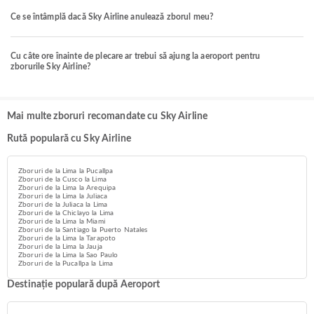
Ce se întâmplă dacă Sky Airline anulează zborul meu?
Cu câte ore înainte de plecare ar trebui să ajung la aeroport pentru
zborurile Sky Airline?
Mai multe zboruri recomandate cu Sky Airline
Rută populară cu Sky Airline
Zboruri de la Lima la Pucallpa
Zboruri de la Cusco la Lima
Zboruri de la Lima la Arequipa
Zboruri de la Lima la Juliaca
Zboruri de la Juliaca la Lima
Zboruri de la Chiclayo la Lima
Zboruri de la Lima la Miami
Zboruri de la Santiago la Puerto Natales
Zboruri de la Lima la Tarapoto
Zboruri de la Lima la Jauja
Zboruri de la Lima la Sao Paulo
Zboruri de la Pucallpa la Lima
Destinație populară după Aeroport