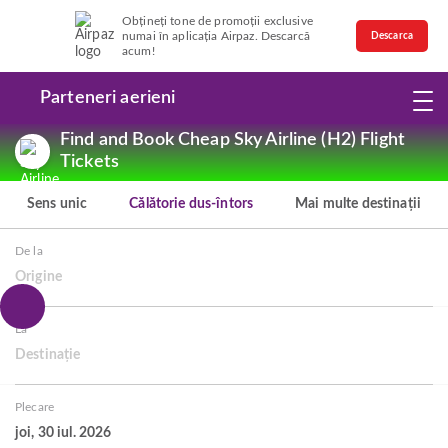
Obțineți tone de promoții exclusive
numai în aplicația Airpaz. Descarcă
Descarca
acum!
Parteneri aerieni
Find and Book Cheap Sky Airline (H2) Flight
Tickets
Sens unic
Călătorie dus-întors
Mai multe destinații
De la
Origine
La
Destinație
Plecare
joi, 30 iul. 2026