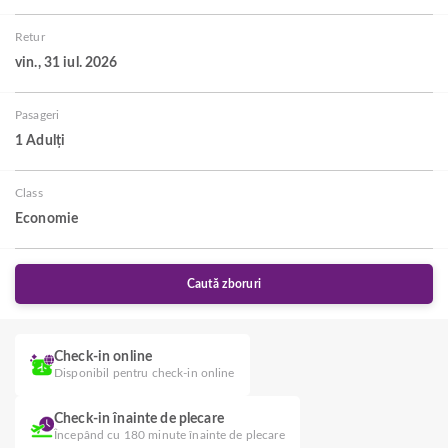
Retur
vin., 31 iul. 2026
Pasageri
1 Adulți
Class
Economie
Caută zboruri
Check-in online
Disponibil pentru check-in online
Check-in înainte de plecare
Începând cu 180 minute înainte de plecare