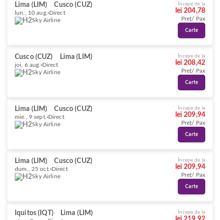
Lima (LIM)
Cusco (CUZ)
Începe de la
lei 204,78
lun., 10 aug.
Direct
Preț/ Pax
Sky Airline
Carte
Cusco (CUZ)
Lima (LIM)
Începe de la
lei 208,42
joi, 6 aug.
Direct
Preț/ Pax
Sky Airline
Carte
Lima (LIM)
Cusco (CUZ)
Începe de la
lei 209,94
mie., 9 sept.
Direct
Preț/ Pax
Sky Airline
Carte
Lima (LIM)
Cusco (CUZ)
Începe de la
lei 209,94
dum., 25 oct.
Direct
Preț/ Pax
Sky Airline
Carte
Iquitos (IQT)
Lima (LIM)
Începe de la
lei 219,92