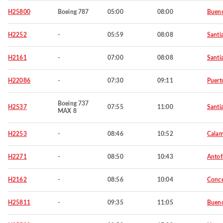
H25800
Boeing 787
05:00
08:00
Bueno
H2252
-
05:59
08:08
Santi
H2161
-
07:00
08:08
Santi
H22086
-
07:30
09:11
Puert
Boeing 737
H2537
07:55
11:00
Santi
MAX 8
H2253
-
08:46
10:52
Cala
H2271
-
08:50
10:43
Antof
H2162
-
08:56
10:04
Conc
H25811
-
09:35
11:05
Bueno