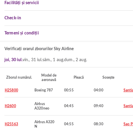
Facilități și servicii
Check-in
Termeni și condiții
Verificați orarul zborurilor Sky Airline
joi, 30 iul.
vin., 31 iul.
sâm., 1 aug.
dum., 2 aug.
Model de
Zborul numărul.
Pleacă
Sosește
aeronavă
H25800
Boeing 787
00:55
04:00
Santi
Airbus
H2600
04:45
09:40
Santi
A320neo
Airbus A320
H25563
04:55
08:30
Sao P
N