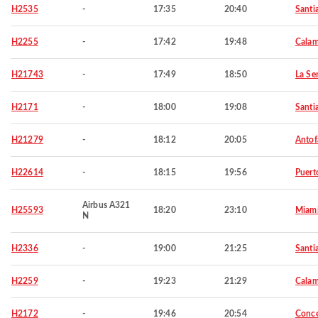
H2535
-
17:35
20:40
Santi
H2255
-
17:42
19:48
Cala
H21743
-
17:49
18:50
La Se
H2171
-
18:00
19:08
Santi
H21279
-
18:12
20:05
Antof
H22614
-
18:15
19:56
Puert
Airbus A321
H25593
18:20
23:10
Miam
N
H2336
-
19:00
21:25
Santi
H2259
-
19:23
21:29
Cala
H2172
-
19:46
20:54
Conc