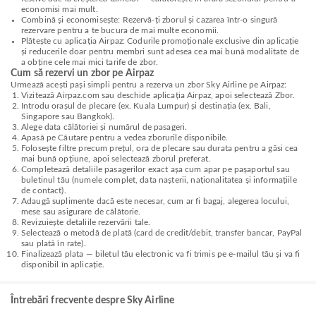
economisi mai mult.
Combină și economisește: Rezervă-ți zborul și cazarea într-o singură
rezervare pentru a te bucura de mai multe economii.
Plătește cu aplicația Airpaz: Codurile promoționale exclusive din aplicație
și reducerile doar pentru membri sunt adesea cea mai bună modalitate de
a obține cele mai mici tarife de zbor.
Cum să rezervi un zbor pe Airpaz
Urmează acești pași simpli pentru a rezerva un zbor Sky Airline pe Airpaz:
Vizitează Airpaz.com sau deschide aplicația Airpaz, apoi selectează Zbor.
Introdu orașul de plecare (ex. Kuala Lumpur) și destinația (ex. Bali,
Singapore sau Bangkok).
Alege data călătoriei și numărul de pasageri.
Apasă pe Căutare pentru a vedea zborurile disponibile.
Folosește filtre precum prețul, ora de plecare sau durata pentru a găsi cea
mai bună opțiune, apoi selectează zborul preferat.
Completează detaliile pasagerilor exact așa cum apar pe pașaportul sau
buletinul tău (numele complet, data nașterii, naționalitatea și informațiile
de contact).
Adaugă suplimente dacă este necesar, cum ar fi bagaj, alegerea locului,
mese sau asigurare de călătorie.
Revizuiește detaliile rezervării tale.
Selectează o metodă de plată (card de credit/debit, transfer bancar, PayPal
sau plată în rate).
Finalizează plata — biletul tău electronic va fi trimis pe e-mailul tău și va fi
disponibil în aplicație.
Întrebări frecvente despre Sky Airline