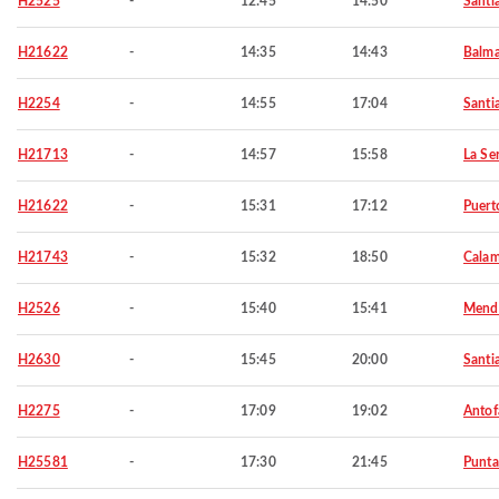
H2525
-
12:45
14:50
Santi
H21622
-
14:35
14:43
Balm
H2254
-
14:55
17:04
Santi
H21713
-
14:57
15:58
La Se
H21622
-
15:31
17:12
Puert
H21743
-
15:32
18:50
Cala
H2526
-
15:40
15:41
Mend
H2630
-
15:45
20:00
Santi
H2275
-
17:09
19:02
Antof
H25581
-
17:30
21:45
Punta