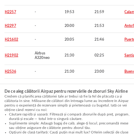
H2257
-
19:53
21:59
Cala
H2297
-
20:00
21:53
Antof
H21602
-
20:05
21:46
Puert
Airbus
H21902
21:30
02:25
Santi
A320neo
H2536
-
21:30
23:00
Bueno
De ce aleg călătorii Airpaz pentru rezervările de zboruri Sky Airline
Credem că planificarea călătoriei tale ar trebui să fie la fel de plăcută ca și
călătoria în sine. Milioane de călători din întreaga lume au încredere în Airpaz
pentru o experiență de rezervare simplă și prietenoasă cu bugetul. Iată ce vei
obține când rezervi cu noi:
Căutare rapidă și ușoară: Filtrează și compară zborurile după preț, program,
durată și escale — totul într-o singură căutare.
Suplimente simple: Adaugă bagaj de cală, alege-ți locul, precomandă mese
sau obține asigurare de călătorie pentru zborul tău.
Opțiuni de clasă tarifară: Cauți puțin mai mult lux? Oferim selecții de clase