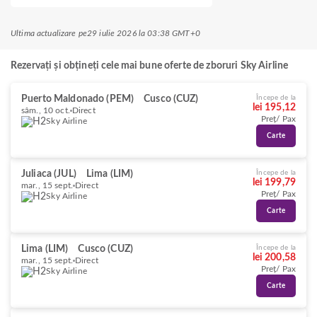
Ultima actualizare pe
29 iulie 2026 la 03:38 GMT+0
Rezervați și obțineți cele mai bune oferte de zboruri Sky Airline
Puerto Maldonado (PEM)
Cusco (CUZ)
Începe de la
lei 195,12
sâm., 10 oct.
Direct
Preț/ Pax
Sky Airline
Carte
Juliaca (JUL)
Lima (LIM)
Începe de la
lei 199,79
mar., 15 sept.
Direct
Preț/ Pax
Sky Airline
Carte
Lima (LIM)
Cusco (CUZ)
Începe de la
lei 200,58
mar., 15 sept.
Direct
Preț/ Pax
Sky Airline
Carte