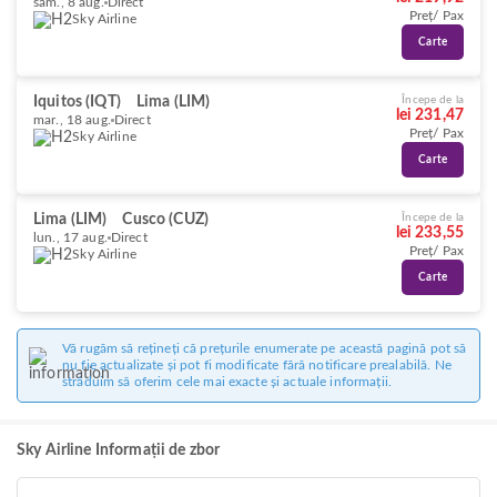
sâm., 8 aug.
Direct
Preț/ Pax
Sky Airline
Carte
Iquitos (IQT)
Lima (LIM)
Începe de la
lei 231,47
mar., 18 aug.
Direct
Preț/ Pax
Sky Airline
Carte
Lima (LIM)
Cusco (CUZ)
Începe de la
lei 233,55
lun., 17 aug.
Direct
Preț/ Pax
Sky Airline
Carte
Vă rugăm să rețineți că prețurile enumerate pe această pagină pot să
nu fie actualizate și pot fi modificate fără notificare prealabilă. Ne
străduim să oferim cele mai exacte și actuale informații.
Sky Airline Informații de zbor