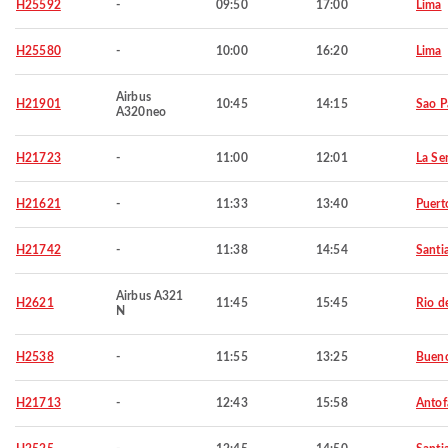
H25592
-
09:50
17:00
Lima
H25580
-
10:00
16:20
Lima
Airbus
H21901
10:45
14:15
Sao P
A320neo
H21723
-
11:00
12:01
La Se
H21621
-
11:33
13:40
Puert
H21742
-
11:38
14:54
Santi
Airbus A321
H2621
11:45
15:45
Rio d
N
H2538
-
11:55
13:25
Bueno
H21713
-
12:43
15:58
Antof