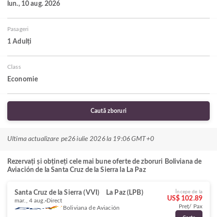
lun., 10 aug. 2026
Pasageri
1 Adulți
Class
Economie
Caută zboruri
Ultima actualizare pe
26 iulie 2026 la 19:06 GMT+0
Rezervați și obțineți cele mai bune oferte de zboruri Boliviana de
Aviación de la Santa Cruz de la Sierra la La Paz
Santa Cruz de la Sierra (VVI)
La Paz (LPB)
Începe de la
US$ 102.89
mar., 4 aug.
Direct
Preț/ Pax
Boliviana de Aviación