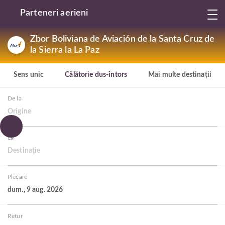
Parteneri aerieni
Zbor Boliviana de Aviación de la Santa Cruz de
la Sierra la La Paz
Sens unic
Călătorie dus-întors
Mai multe destinații
De la
Origine
La
Destinație
Plecare
dum., 9 aug. 2026
Retur