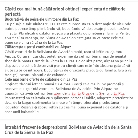
Găsiți cea mai bună călătorie și obțineți experiența de călătorie
perfectă
Bucurați-vă de peisajele uimitoare din La Paz
Cu peisajele sale uluitoare, La Paz este cunoscută ca o destinație de vis unde
puteți petrece timp plimbându-vă, bucurându-vă de peisaje și de atmosfera
liniștită. Planificați o călătorie ușoară și plăcută cu prietenii și familia. Pentru
a vă finaliza vacanța, Boliviana de Aviación este gata să vă ofere cele mai
bune servicii și să vă ia de la La Paz.
Călătorește ușor și confortabil cu Airpaz
Găsiți zboruri de la Boliviana de Aviación rapid, ușor și ieftin cu ajutorul
Airpaz. Cu un singur clic, puteți experimenta cel mai bun și mai de neuitat
zbor de la Santa Cruz de la Sierra la La Paz. Pe de altă parte, Airpaz vă pune la
dispoziție o echipă de servicii pentru clienți care este întotdeauna gata să vă
ajute cu orice întrebări. Bucurați-vă de o vacanță plăcută cu familia, fără a vă
face griji pentru planurile de călătorie.
Cele mai bune oferte de călătorie din La Paz
Obțineți zboruri ieftine numai cu Airpaz. Găsiți cele mai bune promoții și
rezervați cu ușurință zborul cu Boliviana de Aviación. Prin Airpaz, ne
asigurăm că aveți cel mai bun
zbor de la Santa Cruz de la Sierra la La Paz
.
Îmbunătățiți-vă călătoria cu suplimente personalizabile, adaptate preferințelor
dvs., de la bagaj suplimentar la mesele în timpul zborului și selectarea
locurilor. Rezervă-ți zborul ieftin cu cea mai bună experiență de călătorie și
economii imbatabile.
Întrebări frecvente despre zborul Boliviana de Aviación de la Santa
Cruz de la Sierra la La Paz