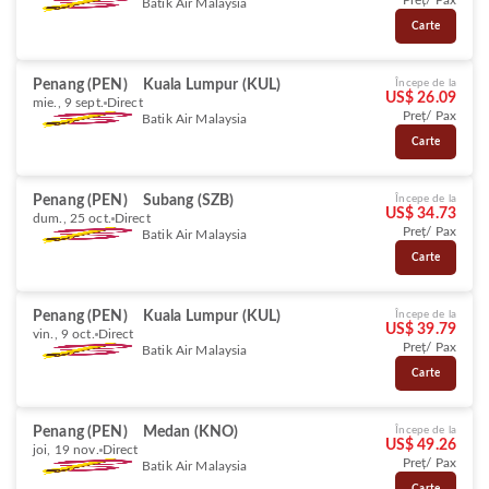
Preț/ Pax
Batik Air Malaysia
Carte
Penang (PEN)
Kuala Lumpur (KUL)
Începe de la
US$ 26.09
mie., 9 sept.
Direct
Preț/ Pax
Batik Air Malaysia
Carte
Penang (PEN)
Subang (SZB)
Începe de la
US$ 34.73
dum., 25 oct.
Direct
Preț/ Pax
Batik Air Malaysia
Carte
Penang (PEN)
Kuala Lumpur (KUL)
Începe de la
US$ 39.79
vin., 9 oct.
Direct
Preț/ Pax
Batik Air Malaysia
Carte
Penang (PEN)
Medan (KNO)
Începe de la
US$ 49.26
joi, 19 nov.
Direct
Preț/ Pax
Batik Air Malaysia