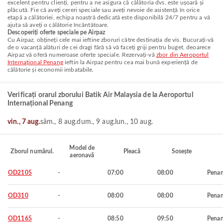
excelent pentru clienți, pentru a ne asigura că călătoria dvs. este ușoară și
plăcută. Fie că aveți cereri speciale sau aveți nevoie de asistență în orice
etapă a călătoriei, echipa noastră dedicată este disponibilă 24/7 pentru a vă
ajuta să aveți o călătorie încântătoare.
Descoperiți oferte speciale pe Airpaz
Cu Airpaz, obțineți cele mai ieftine zboruri către destinația de vis. Bucurați-vă
de o vacanță alături de cei dragi fără să vă faceți griji pentru buget, deoarece
Airpaz vă oferă numeroase oferte speciale. Rezervați-vă
zbor din Aeroportul
Internațional Penang
ieftin la Airpaz pentru cea mai bună experiență de
călătorie și economii imbatabile.
Verificați orarul zborului Batik Air Malaysia de la Aeroportul
Internațional Penang
vin., 7 aug.
sâm., 8 aug.
dum., 9 aug.
lun., 10 aug.
Model de
Zborul numărul.
Pleacă
Sosește
aeronavă
OD2105
-
07:00
08:00
Pena
OD310
-
08:00
08:00
Pena
OD1165
-
08:50
09:50
Pena