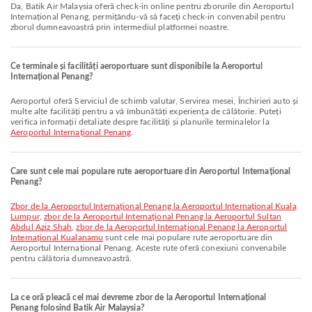
Da, Batik Air Malaysia oferă check-in online pentru zborurile din Aeroportul
Internațional Penang, permițându-vă să faceți check-in convenabil pentru
zborul dumneavoastră prin intermediul platformei noastre.
Ce terminale și facilități aeroportuare sunt disponibile la Aeroportul
Internațional Penang?
Aeroportul oferă Serviciul de schimb valutar, Servirea mesei, Închirieri auto și
multe alte facilități pentru a vă îmbunătăți experiența de călătorie. Puteți
verifica informații detaliate despre facilități și planurile terminalelor la
Aeroportul Internațional Penang
.
Care sunt cele mai populare rute aeroportuare din Aeroportul Internațional
Penang?
zbor de la Aeroportul Internațional Penang la Aeroportul Internațional Kuala
Lumpur
,
zbor de la Aeroportul Internațional Penang la Aeroportul Sultan
Abdul Aziz Shah
,
zbor de la Aeroportul Internațional Penang la Aeroportul
Internațional Kualanamu
sunt cele mai populare rute aeroportuare din
Aeroportul Internațional Penang. Aceste rute oferă conexiuni convenabile
pentru călătoria dumneavoastră.
La ce oră pleacă cel mai devreme zbor de la Aeroportul Internațional
Penang folosind Batik Air Malaysia?