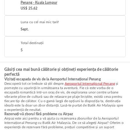
Penang - Kuala Lumpur
US$ 25.62
Luna cu cel mai mic tarif
Sept.
Total destinații
5
Găsiți cea mai bună călătorie și obțineți experiența de călătorie
perfectă
Vizitați escapada de vis de la Aeroportul Internațional Penang
Descoperă tot ce trebuie să știi despre
Aeroportul Internațional Penang
și
pornește cu ușurință în următoarea ta aventură. Fie că este vorba de o
escapadă romantică într-un oraș de vis, de explorarea unor centre urbane
vibrante pline de cultură sau de relaxare pe plaje liniștite, există ceva pentru
fiecare tip de călător. Cu o gamă largă de opțiuni la dispoziția ta, destinația
ideală este la doar un zbor distanță. Lasă-te purtat de Batik Air Malaysia spre
o experiență de neuitat.
Rezervați-vă zborul fără probleme cu Airpaz
Airpaz este aici pentru a vă ajuta cu rezervarea zborurilor de la Aeroportul
Internațional Penang cu Batik Air Malaysia. De ce să alegeți Airpaz? Oferim o
experiență de rezervare fără probleme, prețuri competitive și un suport