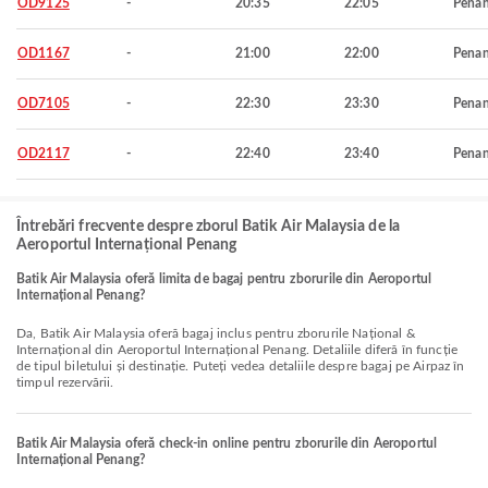
OD9125
-
20:35
22:05
Pena
OD1167
-
21:00
22:00
Pena
OD7105
-
22:30
23:30
Pena
OD2117
-
22:40
23:40
Pena
Întrebări frecvente despre zborul Batik Air Malaysia de la
Aeroportul Internațional Penang
Batik Air Malaysia oferă limita de bagaj pentru zborurile din Aeroportul
Internațional Penang?
Da, Batik Air Malaysia oferă bagaj inclus pentru zborurile Național &
Internațional din Aeroportul Internațional Penang. Detaliile diferă în funcție
de tipul biletului și destinație. Puteți vedea detaliile despre bagaj pe Airpaz în
timpul rezervării.
Batik Air Malaysia oferă check-in online pentru zborurile din Aeroportul
Internațional Penang?