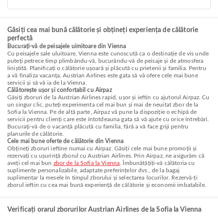
Găsiți cea mai bună călătorie și obțineți experiența de călătorie
perfectă
Bucurați-vă de peisajele uimitoare din Vienna
Cu peisajele sale uluitoare, Vienna este cunoscută ca o destinație de vis unde
puteți petrece timp plimbându-vă, bucurându-vă de peisaje și de atmosfera
liniștită. Planificați o călătorie ușoară și plăcută cu prietenii și familia. Pentru
a vă finaliza vacanța, Austrian Airlines este gata să vă ofere cele mai bune
servicii și să vă ia de la Vienna.
Călătorește ușor și confortabil cu Airpaz
Găsiți zboruri de la Austrian Airlines rapid, ușor și ieftin cu ajutorul Airpaz. Cu
un singur clic, puteți experimenta cel mai bun și mai de neuitat zbor de la
Sofia la Vienna. Pe de altă parte, Airpaz vă pune la dispoziție o echipă de
servicii pentru clienți care este întotdeauna gata să vă ajute cu orice întrebări.
Bucurați-vă de o vacanță plăcută cu familia, fără a vă face griji pentru
planurile de călătorie.
Cele mai bune oferte de călătorie din Vienna
Obțineți zboruri ieftine numai cu Airpaz. Găsiți cele mai bune promoții și
rezervați cu ușurință zborul cu Austrian Airlines. Prin Airpaz, ne asigurăm că
aveți cel mai bun
zbor de la Sofia la Vienna
. Îmbunătățiți-vă călătoria cu
suplimente personalizabile, adaptate preferințelor dvs., de la bagaj
suplimentar la mesele în timpul zborului și selectarea locurilor. Rezervă-ți
zborul ieftin cu cea mai bună experiență de călătorie și economii imbatabile.
Verificați orarul zborurilor Austrian Airlines de la Sofia la Vienna