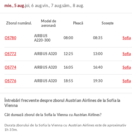
mie., 5 aug.
joi, 6 aug.
vin., 7 aug.
sâm., 8 aug.
Model de
Zborul numărul.
Pleacă
Sosește
aeronavă
AIRBUS
OS780
08:00
08:35
Sofia
A220-300
OS772
AIRBUS A320
12:25
13:00
Sofia
OS774
AIRBUS A320
16:05
16:40
Sofia
OS776
AIRBUS A320
18:55
19:30
Sofia
Întrebări frecvente despre zborul Austrian Airlines de la Sofia la
Vienna
Cât durează zborul de la Sofia la Vienna cu Austrian Airlines?
Durata zborului de la Sofia la Vienna cu Austrian Airlines este de aproximativ
1h 35m.