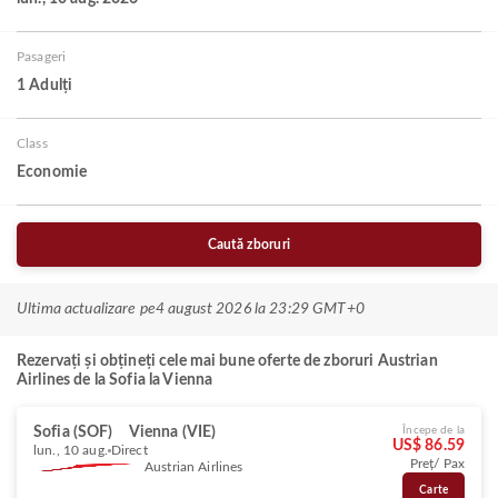
Pasageri
1 Adulți
Class
Economie
Caută zboruri
Ultima actualizare pe
4 august 2026 la 23:29 GMT+0
Rezervați și obțineți cele mai bune oferte de zboruri Austrian
Airlines de la Sofia la Vienna
Sofia (SOF)
Vienna (VIE)
Începe de la
US$ 86.59
lun., 10 aug.
Direct
Preț/ Pax
Austrian Airlines
Carte