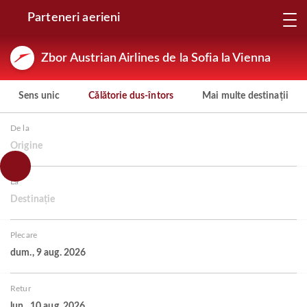
Parteneri aerieni
Zbor Austrian Airlines de la Sofia la Vienna
Sens unic
Călătorie dus-întors
Mai multe destinații
De la
Origine
La
Destinație
Plecare
dum., 9 aug. 2026
Retur
lun., 10 aug. 2026