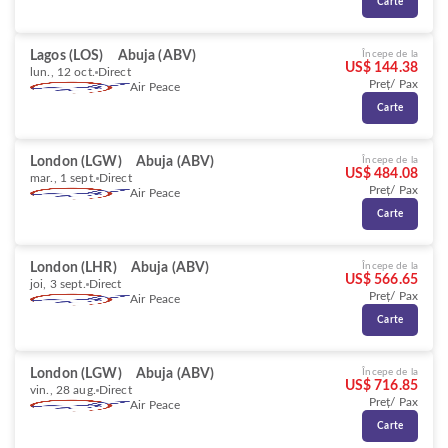
Carte
Lagos (LOS)
Abuja (ABV)
Începe de la
US$ 144.38
lun., 12 oct.
Direct
Preț/ Pax
Air Peace
Carte
London (LGW)
Abuja (ABV)
Începe de la
US$ 484.08
mar., 1 sept.
Direct
Preț/ Pax
Air Peace
Carte
London (LHR)
Abuja (ABV)
Începe de la
US$ 566.65
joi, 3 sept.
Direct
Preț/ Pax
Air Peace
Carte
London (LGW)
Abuja (ABV)
Începe de la
US$ 716.85
vin., 28 aug.
Direct
Preț/ Pax
Air Peace
Carte