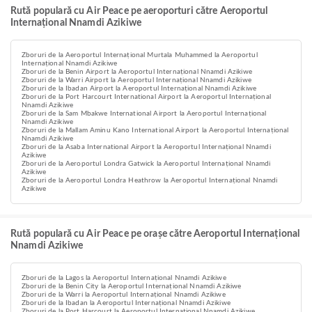
Rută populară cu Air Peace pe aeroporturi către Aeroportul
Internațional Nnamdi Azikiwe
Zboruri de la Aeroportul Internațional Murtala Muhammed la Aeroportul
Internațional Nnamdi Azikiwe
Zboruri de la Benin Airport la Aeroportul Internațional Nnamdi Azikiwe
Zboruri de la Warri Airport la Aeroportul Internațional Nnamdi Azikiwe
Zboruri de la Ibadan Airport la Aeroportul Internațional Nnamdi Azikiwe
Zboruri de la Port Harcourt International Airport la Aeroportul Internațional
Nnamdi Azikiwe
Zboruri de la Sam Mbakwe International Airport la Aeroportul Internațional
Nnamdi Azikiwe
Zboruri de la Mallam Aminu Kano International Airport la Aeroportul Internațional
Nnamdi Azikiwe
Zboruri de la Asaba International Airport la Aeroportul Internațional Nnamdi
Azikiwe
Zboruri de la Aeroportul Londra Gatwick la Aeroportul Internațional Nnamdi
Azikiwe
Zboruri de la Aeroportul Londra Heathrow la Aeroportul Internațional Nnamdi
Azikiwe
Rută populară cu Air Peace pe orașe către Aeroportul Internațional
Nnamdi Azikiwe
Zboruri de la Lagos la Aeroportul Internațional Nnamdi Azikiwe
Zboruri de la Benin City la Aeroportul Internațional Nnamdi Azikiwe
Zboruri de la Warri la Aeroportul Internațional Nnamdi Azikiwe
Zboruri de la Ibadan la Aeroportul Internațional Nnamdi Azikiwe
Zboruri de la Port Harcourt la Aeroportul Internațional Nnamdi Azikiwe