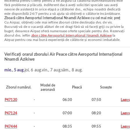
excelentă pentru clienți pentru a ne asigura că călătoria dumneavoastră este
fără probleme și plăcută. Indiferent dacă aveți solicitări speciale sau aveți
nevoie de asistență în orice etapă a călătoriei dvs., echipa noastră dedicată
este disponibilă 24/7 pentru a vă ajuta să obțineți o călătorie încântătoare.
Zboară către Aeroportul Internațional Nnamdi Azikiwe cu cel mai mic preț
Cu Airpaz, obțineți cele mai ieftine zboruri către destinația dvs. de vis.
Bucurați-vă de o vacanță alături de cei dragi fără să vă faceți griji cu privire la
buget, deoarece Airpaz oferă numeroase oferte speciale pentru dvs. Rezervați
zborul dvs. ieftin
zbor către Aeroportul Internațional Nnamdi Azikiwe
la
Airpaz pentru cea mai bună experiență de călătorie și economii imbatabile.
Verificați orarul zborului Air Peace către Aeroportul Internațional
Nnamdi Azikiwe
mie., 5 aug.
joi, 6 aug.
vin., 7 aug.
sâm., 8 aug.
Model de
Zborul numărul.
Pleacă
Sosește
aeronavă
P47120
-
06:30
07:50
Lagos
P47124
-
07:00
08:20
Lagos
P47444
-
08:35
09:55
Lagos