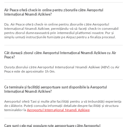
Air Peace oferă check-in online pentru zborurile către Aeroportul
Internațional Nnamdi Azikiwe?
Da, Air Peace oferă check-in online pentru zborurile către Aeroportul
Internațional Nnamdi Azikiwe, permițându-vă să faceți check-in convenabil
pentru zborul dumneavoastră prin intermediul platformei noastre. Pur și
simplu urmați instrucțiunile furnizate pe Airpaz pentru a finaliza procesul.
Cât durează zborul către Aeroportul Internațional Nnamdi Azikiwe cu Air
Peace?
Durata zborului către Aeroportul Internațional Nnamdi Azikiwe (ABV) cu Air
Peace este de aproximativ 1h 0m.
Ce terminale și facilități aeroportuare sunt disponibile la Aeroportul
Internațional Nnamdi Azikiwe?
Aeroportul oferă Taxi și multe alte facilități pentru a vă îmbunătăți experiența
de călătorie. Puteți consulta informații detaliate despre facilități și structura
terminalelor la
Aeroportul Internațional Nnamdi Azikiwe
.
Care sunt cele mai populare rute aeroportuare către Aeroportul