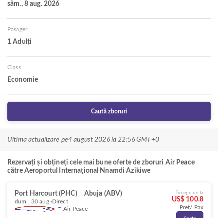
sâm., 8 aug. 2026
Pasageri
1 Adulți
Class
Economie
Caută zboruri
Ultima actualizare pe
4 august 2026 la 22:56 GMT+0
Rezervați și obțineți cele mai bune oferte de zboruri Air Peace
către Aeroportul Internațional Nnamdi Azikiwe
Port Harcourt (PHC)
Abuja (ABV)
Începe de la
US$ 100.8
dum., 30 aug.
Direct
Preț/ Pax
Air Peace