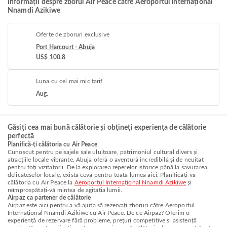
Informații despre zborul Air Peace către Aeroportul Internațional
Nnamdi Azikiwe
Oferte de zboruri exclusive
Port Harcourt - Abuja
US$ 100.8
Luna cu cel mai mic tarif
Aug.
Găsiți cea mai bună călătorie și obțineți experiența de călătorie
perfectă
Planifică-ți călătoria cu Air Peace
Cunoscut pentru peisajele sale uluitoare, patrimoniul cultural divers și
atracțiile locale vibrante, Abuja oferă o aventură incredibilă și de neuitat
pentru toți vizitatorii. De la explorarea reperelor istorice până la savurarea
delicateselor locale, există ceva pentru toată lumea aici. Planificați-vă
călătoria cu Air Peace la
Aeroportul Internațional Nnamdi Azikiwe
și
reîmprospătați-vă mintea de agitația lumii.
Airpaz ca partener de călătorie
Airpaz este aici pentru a vă ajuta să rezervați zboruri către Aeroportul
Internațional Nnamdi Azikiwe cu Air Peace. De ce Airpaz? Oferim o
experiență de rezervare fără probleme, prețuri competitive și asistență