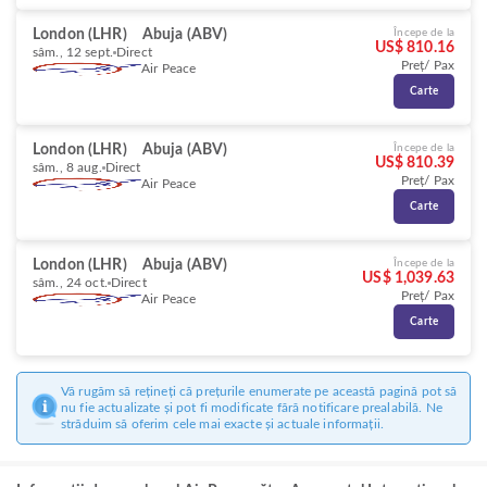
London (LHR)
Abuja (ABV)
Începe de la
US$ 810.16
sâm., 12 sept.
Direct
Preț/ Pax
Air Peace
Carte
London (LHR)
Abuja (ABV)
Începe de la
US$ 810.39
sâm., 8 aug.
Direct
Preț/ Pax
Air Peace
Carte
London (LHR)
Abuja (ABV)
Începe de la
US$ 1,039.63
sâm., 24 oct.
Direct
Preț/ Pax
Air Peace
Carte
Vă rugăm să rețineți că prețurile enumerate pe această pagină pot să
nu fie actualizate și pot fi modificate fără notificare prealabilă. Ne
străduim să oferim cele mai exacte și actuale informații.