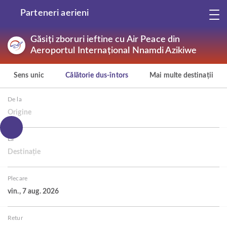
Parteneri aerieni
Găsiți zboruri ieftine cu Air Peace din
Aeroportul Internațional Nnamdi Azikiwe
Sens unic
Călătorie dus-întors
Mai multe destinații
De la
Origine
La
Destinație
Plecare
vin., 7 aug. 2026
Retur