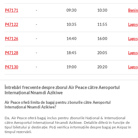
P47171
-
09:30
10:30
Benin
P47122
-
10:35
11:55
Lagos
P47126
-
14:40
16:00
Lagos
P47128
-
18:45
20:05
Lagos
P47130
-
19:00
20:20
Lagos
Întrebări frecvente despre zborul Air Peace către Aeroportul
Internațional Nnamdi Azikiwe
Air Peace oferă limita de bagaj pentru zborurile către Aeroportul
Internațional Nnamdi Azikiwe?
Da, Air Peace oferă bagaj inclus pentru zborurile Național & Internațional
către Aeroportul Internațional Nnamdi Azikiwe. Detaliile diferă în funcție de
tipul biletului și destinație. Poți verifica informațiile despre bagaj pe Airpaz în
timpul rezervării.