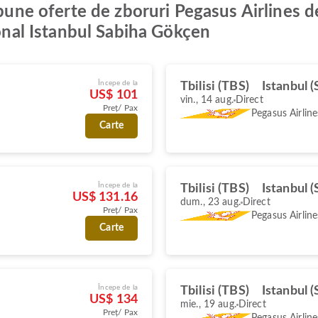
 bune oferte de zboruri Pegasus Airlines d
ional Istanbul Sabiha Gökçen
Începe de la
Tbilisi (TBS)
Istanbul 
US$ 101
vin., 14 aug.
Direct
Preț/ Pax
Pegasus Airline
Carte
Începe de la
Tbilisi (TBS)
Istanbul 
US$ 131.16
dum., 23 aug.
Direct
Preț/ Pax
Pegasus Airline
Carte
Începe de la
Tbilisi (TBS)
Istanbul 
US$ 134
mie., 19 aug.
Direct
Preț/ Pax
Pegasus Airline