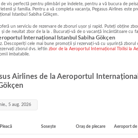
ie de vis perfectă pentru plimbări pe îndelete, pentru a vă bucura de pei
 prietenii și familia. Pentru a vă completa vacanța, Pegasus Airlines este p
ațional Istanbul Sabiha Gökçen.
 oferă un serviciu de rezervare de zboruri ușor și rapid. Puteți obține z
 și de neuitat zbor de la la . Bucurați-vă de o vacanță încântătoare cu fami
eroportul Internațional Istanbul Sabiha Gökçen
paz. Descoperiți cele mai bune promoții și rezervați-vă cu ușurință zborul
zervați zborul dvs. ieftin
zbor de la Aeroportul Internațional Tbilisi la 
omii imbatabile.
sus Airlines de la Aeroportul Internațional
 Gökçen
mie., 5 aug. 2026
Pleacă
Sosește
Oraș de plecare
Aeroport de 