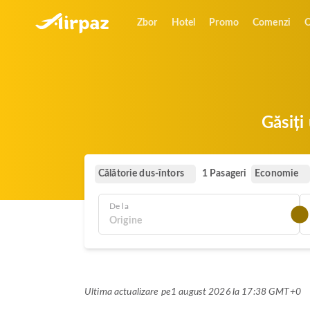
Zbor
Hotel
Promo
Comenzi
O
Găsiți
Călătorie dus-întors
Economie
1 Pasageri
De la
Ultima actualizare pe
1 august 2026 la 17:38 GMT+0