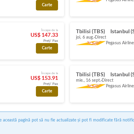
Carte
Începe de la
Tbilisi (TBS)
Istanbul 
US$ 147.33
joi, 6 aug.
Direct
Preț/ Pax
Pegasus Airline
Carte
Începe de la
Tbilisi (TBS)
Istanbul 
US$ 153.91
mie., 16 sept.
Direct
Preț/ Pax
Pegasus Airline
Carte
 această pagină pot să nu fie actualizate și pot fi modificate fără notifi