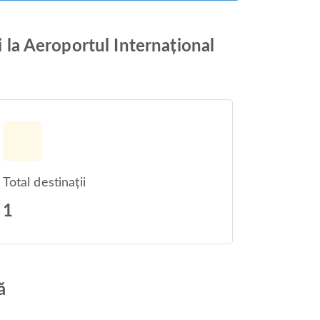
i la Aeroportul Internațional
Total destinații
1
ă