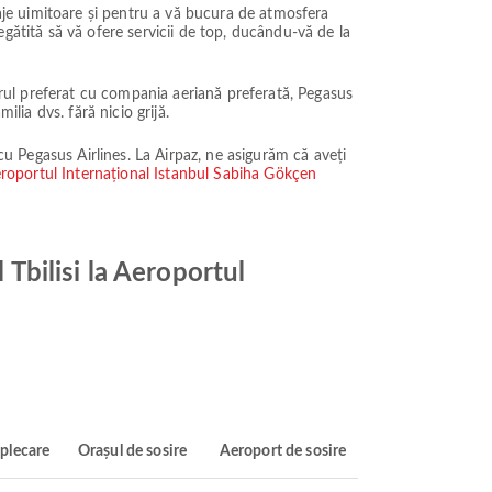
saje uimitoare și pentru a vă bucura de atmosfera
regătită să vă ofere servicii de top, ducându-vă de la
borul preferat cu compania aeriană preferată, Pegasus
lia dvs. fără nicio grijă.
 cu Pegasus Airlines. La Airpaz, ne asigurăm că aveți
Aeroportul Internațional Istanbul Sabiha Gökçen
 Tbilisi la Aeroportul
plecare
Orașul de sosire
Aeroport de sosire