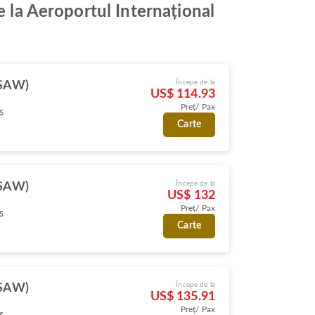
e la Aeroportul Internațional
Începe de la
(SAW)
US$ 114.93
Preț/ Pax
s
Carte
Începe de la
(SAW)
US$ 132
Preț/ Pax
s
Carte
Începe de la
(SAW)
US$ 135.91
Preț/ Pax
s