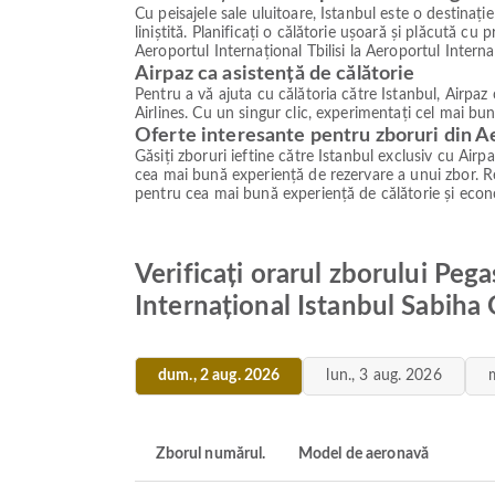
Cu peisajele sale uluitoare, Istanbul este o destinaț
liniștită. Planificați o călătorie ușoară și plăcută cu
Aeroportul Internațional Tbilisi la Aeroportul Intern
Airpaz ca asistență de călătorie
Pentru a vă ajuta cu călătoria către Istanbul, Airpaz
Airlines. Cu un singur clic, experimentați cel mai bun
Oferte interesante pentru zboruri din A
Găsiți zboruri ieftine către Istanbul exclusiv cu Air
cea mai bună experiență de rezervare a unui zbor. Re
pentru cea mai bună experiență de călătorie și econ
Verificați orarul zborului Pega
Internațional Istanbul Sabiha
dum., 2 aug. 2026
lun., 3 aug. 2026
Zborul numărul.
Model de aeronavă