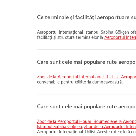
Ce terminale și facilități aeroportuare s
Aeroportul Internațional Istanbul Sabiha Gökçen oferă Taxi și multe alte facilități pentru a vă îmbunătăți experiența de călătorie. Puteți verifica informații detaliate despre
facilități și structura terminalelor la
Aeroportul Inter
Care sunt cele mai populare rute aeropor
zbor de la Aeroportul Internațional Tbilisi la Aeropo
convenabile pentru călătoria dumneavoastră.
Care sunt cele mai populare rute aeropor
zbor de la Aeroportul Houari Boumediene la Aeropo
Istanbul Sabiha Gökçen
,
zbor de la Aeroportul Inte
Aeroportul Internațional Tbilisi. Aceste rute oferă 