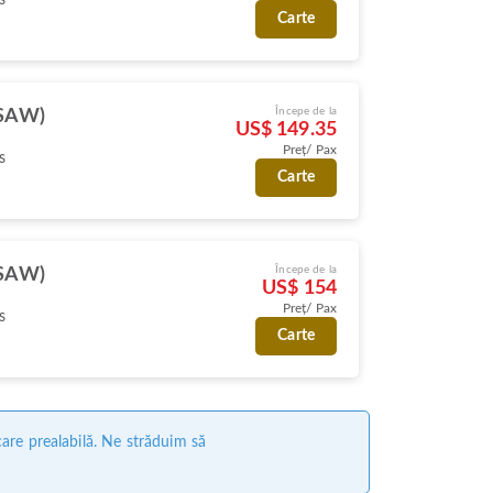
Carte
Începe de la
(SAW)
US$ 149.35
Preț/ Pax
s
Carte
Începe de la
(SAW)
US$ 154
Preț/ Pax
s
Carte
care prealabilă. Ne străduim să