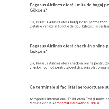
Pegasus Airlines oferă limita de bagaj pe
Gökçen?
Da, Pegasus Airlines oferă bagaj inclus pentru zborurile Național & Internațional de la Aeroportul Internațional Tbilisi la Aeroportul Internațional Istanbul Sabiha Gökçen.
Detaliile variază în funcție de tipul biletului și desti
Pegasus Airlines oferă check-in online pe
Gökçen?
Da, Pegasus Airlines oferă check-in online pentru zborul de la Aeroportul Internațional Tbilisi la Aeroportul Internațional Istanbul Sabiha Gökçen, permițându-vă să vă faceți
check-in comod pentru zborul dvs. prin platforma n
Ce terminale și facilități aeroportuare su
Aeroportul Internațional Tbilisi oferă Taxi și multe alte facilități pentru a vă îmbunătăți experiența de călătorie. Puteți verifica informații detaliate despre facilități și structura
terminalelor la
Aeroportul Internațional Tbilisi
.